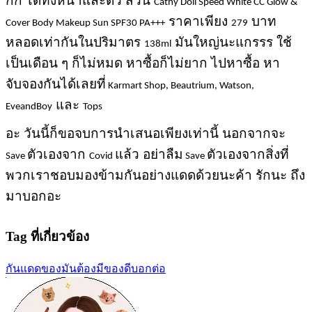
กก ได้ทั้งหน้าและตัว ส่วน
Cathy Doll Speed White CC Glow &
ราคาเพียง
บาท
Cover Body Makeup Sun SPF30 PA+++
279
หลอดเท่ากันในปริมาตร
มันใหญ่นะแกรรร ใช้
138ml
เป็นเดือน ๆ ก็ไม่หมด หาซื้อก็ไม่ยาก ไปหาซื้อ หา
จับจองกันได้เลยที่
Karmart Shop, Beautrium, Watson,
และ
EveandBoy
Tops
อะ วันนี้ก็ขอจบการนำเสนอเพียงเท่านี้ นอกจากจะ
ตัวเองจาก
แล้ว อย่าลืม
ตัวเองจากสิ่งที่
Save
Covid
Save
พวกเราชอบมองข้ามกันอย่างแดดด้วยนะค้า รักนะ ถึง
มาบอกอะ
Tag ที่เกี่ยวข้อง
กันแดด
ของมันต้องมี
ของดีบอกต่อ