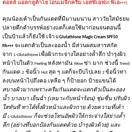
ดอลล์ แอลกลูต้าไธโอนเมจิกครีม เอสพีเอฟ
พีเอ
50
+++)
คุณน้องเค้าเป็นกันแดดที่มีมานมนาน สาววัยใสมัธยม
ปลายดึกดำบรรพ์อย่างแตก็เคยใช้มาก่อนจนตอนนี้
เป็นป้าแล้วก็ยังใช้ เจ้า
L-Glutathione Magic Cream SPF50
จะแตกตัวเป็นละอองน้ำ มีส่วนผสมสารสกัด
PA+++
จาก
เพื่อผิวกระจ่างใสอย่างล้ำลึก
บำรุงผิว
L-Glutathione
หน้าไปในตัว
หลังทามัน
ซ่า มาก ช่วงนี้
Feeling
Wow
Trend
กันแดด
ข้อนิ้ว
สุด ๆ แตก็จะบีบไปเลย
ข้อนิ้วทา
2
Hot
2
ลงบนหน้าไปถึงคอ เหลือ ๆ ก็ป้ายอก ป้ายแขนได้
สบายผิวมากเพราะ
ครีมกันแดดจะแตกตัวเป็นละออง
น้ำ บางเบา เย็นฉ่ำ (เหมาะกับหน้าร้อน) ชุ่มชื่น ปรับผิว
ใสทันที ทาได้ทั้งผิวหน้าและผิวกาย
ด้วยความที่เค้า
มี
ก็จะช่วยโทนอัพผิวให้กระจ่างใสย่างล้ำ
L-Glutathione
ลึก (อย่างที่บอกป้องกันแดดด้วย บำรุงผิวด้วย) และ