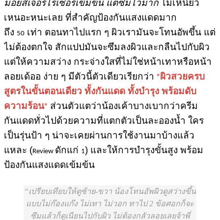
มอยส์เจอร์ไรเซอร์เข้มข้น แต่ซึมไวมาก
ไม่เหนียว
เหนอะหนะ
เลย ที่สำคัญ
ป้องกันแสงแดดมาก
ถึง
เท่า
ตอนทาไปแรก ๆ ผิวเรามันจะโทนอัพขึ้น แต่
50
ไม่ต้องตกใจ สักแปปมันจะซึมลงผิวและกลืนไปกับผิว
แต่ให้ความสว่าง กระจ่างใสที่ไม่ใช่หน้าเทาหรือหน้า
ลอยเด้ออ ง่าย ๆ มีตัวนี้ตัวเดียว
เรียกว่า
ผิวสวยครบ
“
สูตรในขั้นตอนเดียว ทั้งกันแดด ทั้งบำรุง พร้อมดับ
ความร้อน
ส่วนตัวแตว่าน้องเค้า
บางเบากว่าครีม
”
กันแดดทั่วไป
ด้วยความที่แตกตัวเป็นละอองน้ำ ใคร
เป็นรุ่นป้า ๆ น่าจะเคยผ่านการใช้งานมาบ้างแล้ว
แหละ (
ดักแก่
) และ
ให้การบำรุงขั้นสูง พร้อม
Review
1
ป้องกันแสงแดดเข้มข้น
เปรียบเทียบให้ดูซ้าย-ขวา น้องโทนอัพผิวดูสว่างขึ้น
แบบไม่ก๊องแก๊ง ไม่เทา ไม่วอก ทาไป 2 ข้อศอกก็จะ
ซึมแล้วก็ดูเนียนไปกับผิว ไม่ต้องกลัวลอยเลยจ้าพี่