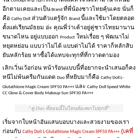
Concept
อีกตามเคยและเป็น
ที่พี่น้องชาวไทยคุ้นเคย นั่นก็
Brand
คือ
ส่วนตัวแตรู้จัก
นี้และใช้มาโดยตลอด
Cathy Doll
Brand
ตั้งแต่เรียนมัธยม อ่ะ คุณพี่ว่าเค้าอยู่คู่ชาวไทยมานาน
ขนาดไหน อยู่แบบออก
ใหม่เรื่อย ๆ พัฒนาไม่
Product
หยุดหย่อน แบบว่าไม่ได้ แบบด่าไม่ได้ ราคาก็หลักสิบ
ยันหลักร้อย หาซื้อได้แทบจะทุกที่ที่กวาดตามอง
เลิกเวิ่นเว้อก่อน หน้าร้อนแบบนี้ที่อยากจะนำเสนอก็คง
หนีไม่พ้นครีมกันแดด
ที่หยิบมาก็คือ
Duo
Cathy Doll L-
และ
Glutathione Magic Cream SPF50 PA+++
Cathy Doll Speed White
CC Glow & Cover Body Makeup Sun SPF30 PA+++
คู่ Duo ที่ตอนนี้ไปไหนต้องพกไปทุกที่
เริ่มจากใบหน้าอันแสนบอบบางและสวยงามของเรา
ก่อนกับ
(เคที่
Cathy Doll L-Glutathione Magic Cream SPF50 PA+++