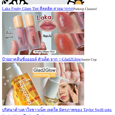
Laka Fruity Glam Tint สีสุดฮิต สวยมากกก
Parkrop Channel
ป้ายยาคลีนซิ่งออยล์ ตัวเด็ด จาก ✨Glad2Glow
Jannie Cnp
ปริศนาค้างคาใจชาวเน็ท เหตุใด มิตรภาพของ Taylor Swift และ