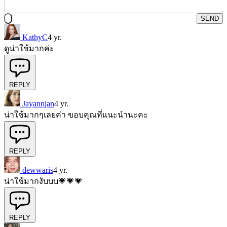
SEND
KathyC
4 yr.
ดูน่าใช้มากค่ะ
REPLY
Jayannjan
4 yr.
น่าใช้มากๆเลยค่า ขอบคุณที่แนะนำนะคะ
REPLY
dewwaris
4 yr.
น่าใช้มากงับบบ💗💗💗
REPLY