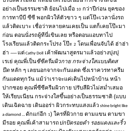
อย่างเป็นธรรมชาติ ย้อนไปเมื่อ
กว่าปีก่อน ยุคของ
10
การทาบีบี ซีซี พอกผิวให้ตัวขาว ๆ แต่โป๊ะเวลานั่งรถ
แล้วติดเบาะ เชื่อว่าหลายคนเคยเป็น แตก็เคยโป๊ะมา
ก่อน ตอนนั่งรถผู้ทีนี่เขินเลย หรือตอนแอบทาไป
โรงเรียนแล้วติดกระโปรง โป๊ะ
โดนเพื่อนจับได้ ฮ่าฮ่า
2
ฮ่า
แต่
เค้าพัฒนาสูตรมาแล้วอย่างปุงปุ
~~~
Cathy Doll
เรเย่ คุณพี่เป็น
ซีซีครีมผิวกาย กระจ่างใสแบบติดส
ปีด
หลัก ๆ เลยนอกจากจะกันแดด ซึ่งเราควรทาครีม
กันแดดทุกวัน แม้ว่าเราจะแค่เดินไปหน้าบ้าน หน้า
ปากซอย คุณพี่ซีซีครีมผิวกาย ปรับสีผิวไม่สม่ำเสมอ
ให้เรียบเนียน กระจ่างใสขึ้นอย่างเป็นธรรมชาติ (แบบ
เดินเฉิดฉาย เดินออร่า ผิวกระทบแสงแล้ว
shine bright like
ดักแก่อีก
) ใครที่ผิวกาย ตามแขน ตามขา
a diamond …
1
มีรอย คุณพี่เค้าสามารถ
ปกปิดรอยดำ รอยแดงและริ้ว