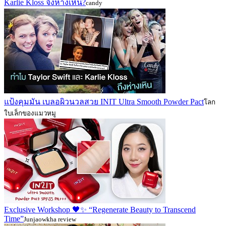
Karlie Kloss จึงห่างเหิน?
candy
แป้งคุมมัน เบลอผิวนวลสวย INIT Ultra Smooth Powder Pact
โลก
ใบเล็กของแมวหมู
Exclusive Workshop 🖤✨ “Regenerate Beauty to Transcend
Time”
Junjaowkha review