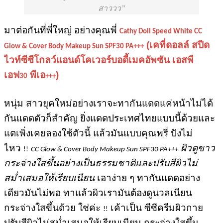
สาววว
มาต่อกันที่พี่ใหญ่ อย่างคุณพี่
Cathy Doll Speed White CC
(เคที่ดอลล์ สปีด
Glow & Cover Body Makeup Sun SPF30 PA+++
ไวท์ซีซีโกลว์แอนด์โคเวอร์บอดี้เมคอัพซัน เอสพี
เอฟ
พีเอ
)
30
+++
หนุ่ม สาวยุคใหม่อย่างเราจะทากันแดดแค่หน้าไม่ได้
กันแดดตัวก็สำคัญ ยิ่งแดดประเทศไทยแบบนี้ด้วยและ
แตเพิ่งเคยลองใช้ตัวนี้ แล้วมันแบบคุณพรี่ ปังไม่
ไหว
ผิวดูขาว
!!
CC Glow & Cover Body Makeup Sun SPF30 PA+++
กระจ่างใสขึ้นอย่างเป็นธรรมชาติและปรับสีผิวไม่
สม่ำเสมอให้เรียบเนียน
เอาง่าย ๆ ทากันแดดอย่าง
เดียวมันไม่พอ ทาแล้วผิวเรามันต้องดูนวลเนียน
กระจ่างใสขึ้นด้วย ใช่ค่ะ
เค้าเป็น ซีซีครีมผิวกาย
!!
ปรับสีผิวไม่สม่ำเสมอให้เรียบเนียน กระจ่างใสขึ้น