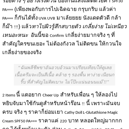
รอยต่าง ๆ อย่างเร่งด่วน
ป้องกันแสงแดดด้วยค่า
SPF30
(เพียงพอกับการไปเฉิดฉาย กรุบกริบ แล้วค่า
PA+++
ก็กันได้ทั้ง
มาเล้ยยยย นังแดดตัวดี กล้า
PA+++
UVA UVB
ก็ม๊า
) แล้ว
ทาไปผิวรู้สึกสบายตัว เกลี่ยง่าย ไม่เหนียว
!!!
เหนอะหนะ
อันนี้ขอ
เกลี่ยง่ายมากจริง ๆ ที่
Confirm
สำคัญใครขนเยอะ ไม่ต้องกังวล ไม่ติดขน ให้กวนใจ
เกลี่ยง่ายของจริง
ฉันพลีชีพขาอันอวบอ้วนมาเปรียบเทียบให้ดูเลย
เนื้อครีมจะเป็นสีเนื้อ คล้าย ๆ รองพื้น ทาง่าย เนียนก
ริ๊บ ที่สำคัญไม่ติดเบาะ ไม่โป๊ะแน่นอนนแม๊ !!
นี้ แตอยาก
สำหรับเพื่อน ๆ ให้ลองไป
2 Items
Cheer Up
หยิบจับมาใช้กันดูสำหรับหน้าร๊อน
นี้ เพราะมันจบ
!!
ครบ จริง ๆ ราคาก็ย่อมเยา
Cathy Doll L-Glutathione Magic
ราคาแค่
บาท หลอดใหญ่มากกก
Cream SPF50 PA+++
220