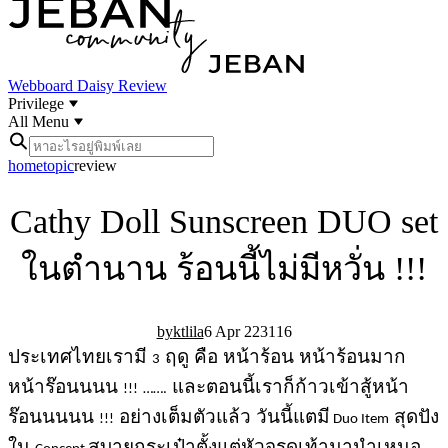
Webboard
Daisy Review
Privilege
All Menu
home
topic
review
Cathy Doll Sunscreen DUO set
ในตำนาน ร้อนนี้ไม่มีหวั่น !!!
ktlila
6 Apr 22
31
16
ประเทศไทยเรามี
ฤดู คือ หน้าร้อน หน้าร้อนมาก
3
หน้าร๊อนนนน
และตอนนี้เราก็ก้าวเข้าสู้หน้า
!!!
…….
ร๊อนนนนน
อย่างเต็มตัวแล้ว วันนี้แตมี
สุดปัง
!!!
Duo Item
ใน
สบายกระเป๋าตั้งแต่หัวจรดเท้ามานำเหนอ