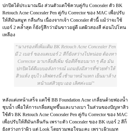
ปกปิดได้ประมาณนึง ส่วนตัวแตใช้ควบคู่กับ Concealer ตัว BK
Retouch Acne Concealer Pen คู่กับ Corrector ของ MAC เพื่อปรับ
ให้สีมันสมูท กลืนกัน เนื่องจากเจ้า Concealer ตัวนี้ แม้ว่าจะใช้
เบอร์ 2 คล้ำสุด ก็ยังรู้สึกว่ามันขาวอยู่ดี แตผิวสองสี ค่อนไปโทน
เหลือง
นางรองที่เพิ่มเติม BK Retouch Acne Concealer Pen
มี 2 เบอร์ ของแตเบอร์ 2 สีก็ยังสว่างไปหน่อย ต้องหา
Corrector มาเกลี่ยสีเพิ่ม ข้อดีที่ชอบมาก ๆ คือ มัน
ปกปิดได้ดีแบบอลังการณ์ แถมยังมีสารที่ช่วยทำให้
สิวแห้ง ยุบไว เลิฟตรงนี้ เช้ามาหน้าแหก เย็นมาล้าง
หน้าแต่สิวยุบ เออ เลิศค่ะแม่
หลังแต่งหน้าเสร็จ แตใช้ BB Foundation Acne เกลี่ยนด้วยฟองน้ำ
ชุบน้ำ เพื่อให้การเกลี่ยสมูทขึ้นและบางเบา ในส่วนของปัญหาสิว
ใช้ตัว BK Retouch Acne Concealer Pen คู่กับ Corrector ของ MAC
เพื่อปรับให้สีมันกลืนกัน เพราะตัว Concealer ของ BK เบอร์ 2 สีก็
ยังสว่างกว่าผิว แต่ Look โดยรวมพอใจนะคะ เพราะผิวแมท