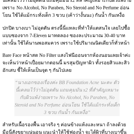
นี้เคลมไว้ว่าไม่อุดตัน แถมคุมมัน x2 ที่สำคัญเหมาะกับผิวแพ้ง่าย
เพราะ No Alcohol, No Paraben, No Steroid and No Perfume อ่อน
โยน ใช้ได้แม้กระทั่งเด็ก 3 ขวบ (เค้าว่างั้นนะ) กันน้ำ กันเหงื่อ
ปกปิด บางเบา ไม่อุดตัน ตรงนี้นี่แหละที่ทำให้แตสนใจ เลยไปซื้อ
แบบซองจาก 7-Eleven มาทดลอง ซองละประมาณ 30-40 บาท
เท่านั้น ใช้ได้นานพอสมควร เพราะใช้ปริมาณนิดเดียวก็ทั่วหน้า
Bare Face หน้าสด No Filter แสงไฟนีออนจากห้องนอนเลยเจ้าค่ะ
จะเห็นว่าหน้าเปื่อยมากตอนนี้ มรสุมปัญหาผิว ทั้งรอยสิวและสิว
อักเสบ ชี้ให้เห็นเป็นจุด ๆ กันไปเลย
นางเอกของเรื่องค่ะ BB Foundation Acne นะคะ ตัว
นี้เคลมไว้ว่าไม่อุดตัน แถมคุมมัน x2 ที่สำคัญเหมาะ
กับผิวแพ้ง่ายเพราะ No Alcohol, No Paraben, No
Steroid and No Perfume อ่อนโยน ใช้ได้แม้กระทั่งเด็ก
3 ขวบ กันน้ำ กันเหงื่อ
สำหรับเนื้อรองพื้น เอาจริง ๆ ค่อนข้างแห้งและหนา ถ้าลงด้วย
มือนี่สังขยาแน่นอน แนะนำให้ใช้ฟองน้ำ จะได้ผิวที่บางเบาขึ้น