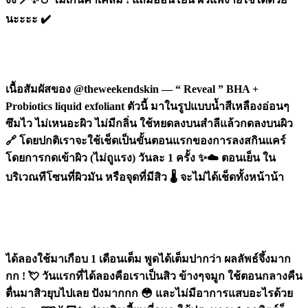
นะะะะ ✔️
เนื้อสัมผัสของ @theweekendskin — “ Reveal ” BHA +
Probiotics liquid exfoliant ตัวนี้ มาในรูปแบบน้ำสีเหลืองอ่อนๆ
ซึมไว ไม่เหนอะผิว ไม่มีกลิ่น ใช้หยดลงบนสำลีแล้วกดลงบนผิว
🔗 โดยปกติเราจะใช้เช็ดเป็นขั้นตอนแรกของการลงสกินแคร์
โดยการกดเข้าผิว (ไม่ถูแรง) วันละ 1 ครั้ง ✨☁️ ตอนเย็น ใน
บริเวณทีโซนที่ผิวมัน หรือจุดที่มีสิว 🌡 จะไม่ได้เช็ดทั้งหน้าน้า
ได้ลองใช้มาเกือบ 1 เดือนเต็ม พูดได้เต็มปากว่า ผลลัพธ์จึ้งมาก
กก ! 💘 วันแรกที่ได้ลองคือเราเป็นสิว ข้างๆจมูก ใช้ตอนกลางคืน
ตื่นมาสิวยุบไปเลย ปังมากกก 😳 และไม่มีอาการแสบอะไรด้วย