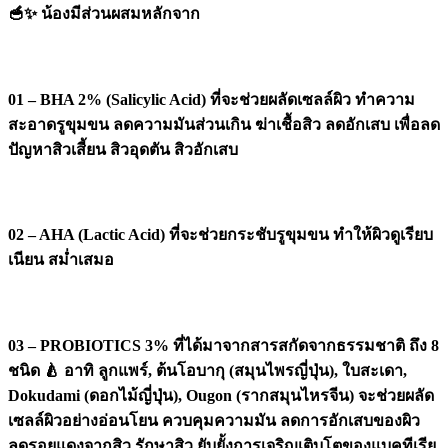
🥣✨ น้องมีส่วนผสมหลักจาก
01 – BHA 2% (Salicylic Acid) ที่จะช่วยผลัดเซลล์ผิว ทำความ
สะอาดรูขุมขน ลดความมันส่วนเกิน ฆ่าเชื้อสิว ลดอักเสบ เพื่อลด
ปัญหาสิวเสี้ยน สิวอุดตัน สิวอักเสบ
02 – AHA (Lactic Acid) ที่จะช่วยกระชับรูขุมขน ทำให้ผิวดูเรียบ
เนียน สม่ำเสมอ
03 – PROBIOTICS 3% ที่ได้มาจากสารสกัดจากธรรมชาติ ถึง 8
ชนิด 🍐 อาทิ ลูกแพร์, ต้นโอบากุ (สมุนไพรญี่ปุ่น), ใบสะเดา,
Dokudami (ดอกไม้ญี่ปุ่น), Ougon (รากสมุนไหรจีน) จะช่วยผลัด
เซลล์ผิวอย่างอ่อนโยน ควบคุมความมัน ลดการอักเสบของผิว
ลดรอยแดงจากสิว รักษาสิว ยับยั้งการเจริญเติบโตของแบคทีเรีย