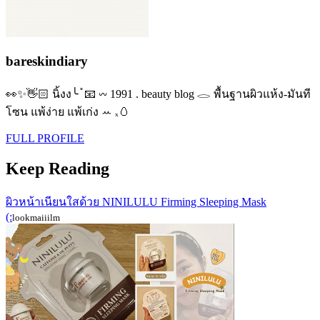
bareskindiary
👀✨👋🏻 นิ้งง╰ ֯ 📧 𖥦 1991 . beauty blog 𓂋 พื้นฐานผิวแห้ง-มันที
โซน แพ้ง่าย แพ้เก่ง ꕀ ₓ🥚
FULL PROFILE
Keep Reading
ผิวหน้าเนียนใสด้วย NINILULU Firming Sleeping Mask
(:
lookmaiiilm