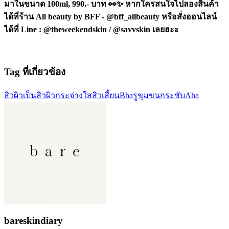
มาในขนาด 100ml, 990.- บาท 👀✨ หากใครสนใจไปลองสินค้า
ได้ที่ร้าน All beauty by BFF - @bff_allbeauty หรือสั่งออนไลน์
ได้ที่ Line : @theweekendskin / @savvskin เลยฮะะ
Tag ที่เกี่ยวข้อง
สิว
ผิวเป็นสิว
ผิวกระจ่างใส
สิวเสี้ยน
Bha
รูขุมขนกระชับ
Aha
bareskindiary