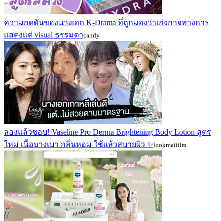
ความกดดันของนางเอก K-Drama ที่ถูกมองว่าเก่งกาจทางการ
แสดงแต่ visual ธรรมดา
candy
ลองแล้วชอบ! Vaseline Pro Derma Brightening Body Lotion สูตร
ใหม่ เนื้อบางเบา กลิ่นหอม ใช้แล้วสบายผิว ✨
lookmaiiilm