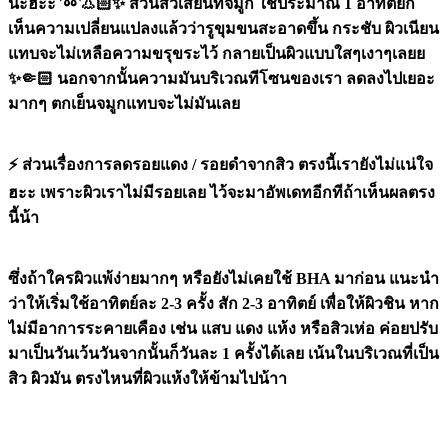
นะฮะะ ➿👃🏻✨ ส่วนสิวเสี้ยนที่จมูก ใช้ประมาณ 1 อาทิตย์ก็
เห็นความเปลี่ยนแปลงแล้วว่ารูขุมขนสะอาดขึ้น กระชับ ผิวเนียน
แทบจะไม่เหลือความขรุขระไว้ กลายเป็นผิวแบบใสๆเงาๆเลยย
✨🤏🏻 นอกจากนั้นความมันบริเวณทีโซนของเรา ลดลงไปเยอะ
มากๆ ตกเย็นจมูกแทบจะไม่มันเลย
⚡️ ส่วนเรื่องการลดรอยแดง / รอยดำจากสิว ตรงนี้เรายังไม่แน่ใจ
ฮะะ เพราะผิวเราไม่มีรอยเลย ไว้จะมาอัพเดทอีกทีถ้าเห็นผลตรง
นี้น้า
ซึ่งถ้าใครผิวแพ้ง่ายมากๆ หรือยังไม่เคยใช้ BHA มาก่อน แนะนำ
ว่าให้เริ่มใช้อาทิตย์ละ 2-3 ครั้ง สัก 2-3 อาทิตย์ เพื่อให้ผิวชิน หาก
ไม่มีอาการระคายเคือง เช่น แสบ แดง แห้ง หรือสิวเห่อ ค่อยปรับ
มาเป็นวันเว้นวันจากนั้นก็วันละ 1 ครั้งได้เลย เน้นในบริเวณที่เป็น
สิว ผิวมัน ตรงไหนที่ผิวแห้งให้ข้ามไปน้าา