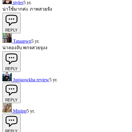
styles
5 yr.
น่าใช้มากค่ะ ภาพสวยจัง
REPLY
Tataapwn
5 yr.
น่าลองงับ พกจสวยจุงง
REPLY
Junjaowkha review
5 yr.
REPLY
Minipp
5 yr.
REPLY