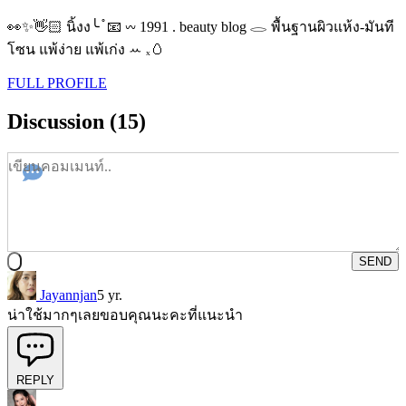
👀✨👋🏻 นิ้งง╰ ֯ 📧 𖥦 1991 . beauty blog 𓂋 พื้นฐานผิวแห้ง-มันที
โซน แพ้ง่าย แพ้เก่ง ꕀ ₓ🥚
FULL PROFILE
Discussion (15)
SEND
Jayannjan
5 yr.
น่าใช้มากๆเลยขอบคุณนะคะที่แนะนำ
REPLY