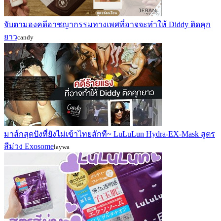
จับตามองคดีอาชญากรรมทางเพศที่อาจจะทำให้ Diddy ติดคุก
ยาว
candy
มาส์กสุดปังที่ยังไม่เข้าไทยสักที~ LuLuLun Hydra-EX-Mask สูตร
สีม่วง Exosome
laywa