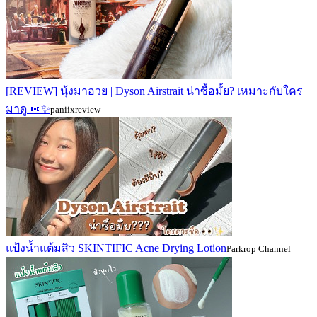
[REVIEW] นุ้งมาอวย | Dyson Airstrait น่าซื้อมั้ย? เหมาะกับใคร
มาดู 👀✨
paniixreview
แป้งน้ำแต้มสิว SKINTIFIC Acne Drying Lotion
Parkrop Channel