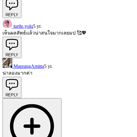
REPLY
turtle.yolq
5 yr.
เห็นผลลัพธ์แล้วน่าสนใจมากเลยมป 🥰💖
REPLY
MaprangAmitta
5 yr.
น่าลองมากค่า
REPLY