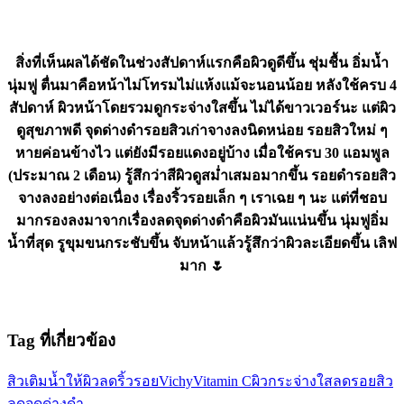
สิ่งที่เห็นผลได้ชัดในช่วงสัปดาห์แรกคือผิวดูดีขึ้น ชุ่มชื้น อิ่มน้ำ
นุ่มฟู ตื่นมาคือหน้าไม่โทรมไม่แห้งแม้จะนอนน้อย หลังใช้ครบ 4
สัปดาห์ ผิวหน้าโดยรวมดูกระจ่างใสขึ้น ไม่ได้ขาวเวอร์นะ แต่ผิว
ดูสุขภาพดี จุดด่างดำรอยสิวเก่าจางลงนิดหน่อย รอยสิวใหม่ ๆ
หายค่อนข้างไว แต่ยังมีรอยแดงอยู่บ้าง เมื่อใช้ครบ 30 แอมพูล
(ประมาณ 2 เดือน) รู้สึกว่าสีผิวดูสม่ำเสมอมากขึ้น รอยดำรอยสิว
จางลงอย่างต่อเนื่อง เรื่องริ้วรอยเล็ก ๆ เราเฉย ๆ นะ แต่ที่ชอบ
มากรองลงมาจากเรื่องลดจุดด่างดำคือผิวมันแน่นขึ้น นุ่มฟูอิ่ม
น้ำที่สุด รูขุมขนกระชับขึ้น จับหน้าแล้วรู้สึกว่าผิวละเอียดขึ้น เลิฟ
มาก 🌷
Tag ที่เกี่ยวข้อง
สิว
เติมน้ำให้ผิว
ลดริ้วรอย
Vichy
Vitamin C
ผิวกระจ่างใส
ลดรอยสิว
ลดจุดด่างดำ