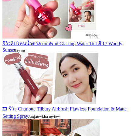
รีวิวลิปโทนน้ำตาล rom&nd Glasting Water Tint สี 17 Woody
Sunset
laywa
🎞️ รีวิว Charlotte Tilbury Airbrush Flawless Foundation & Matte
Setting Spray
Junjaowkha review