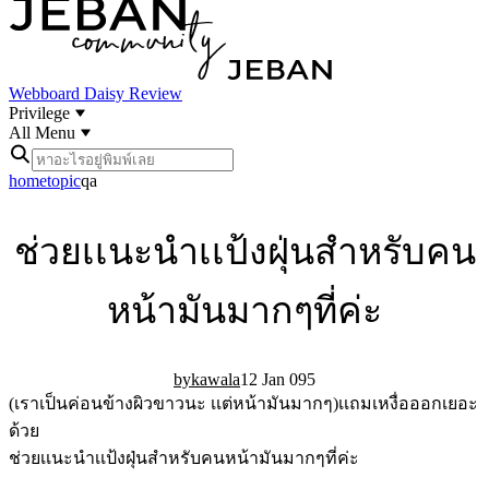
Webboard
Daisy Review
Privilege
All Menu
home
topic
qa
ช่วยเเนะนำเเป้งฝุ่นสำหรับคน
หน้ามันมากๆที่ค่ะ
kawala
12 Jan 09
5
(เราเป็นค่อนข้างผิวขาวนะ เเต่หน้ามันมากๆ)เเถมเหงื่อออกเยอะ
ด้วย
ช่วยเเนะนำเเป้งฝุ่นสำหรับคนหน้ามันมากๆที่ค่ะ