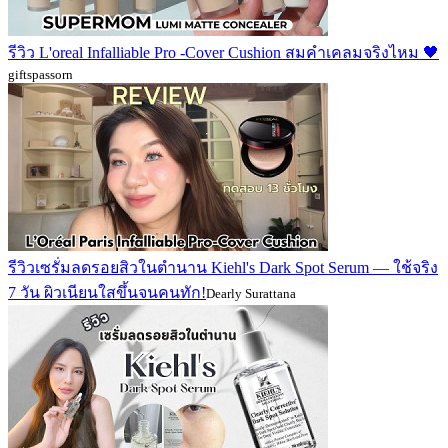
รีวิว L'oreal Infalliable Pro -Cover Cushion สมคำเคลมจริงไหม 🖤
giftspassorn
รีวิวเซรั่มลดรอยสิวในตำนาน Kiehl's Dark Spot Serum — ใช้จริง
7 วัน ผิวเนียนใสขึ้นจนคนทัก!
Dearly Surattana