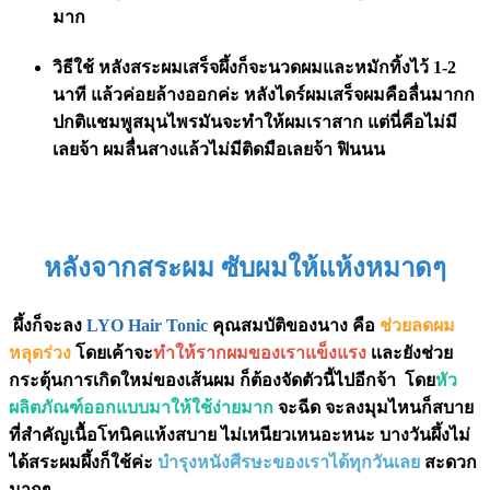
มาก
วิธีใช้ หลัง
สระผมเสร็จผึ้งก็จะนวดผมและหมักทิ้งไว้ 1-2
นาที
แล้วค่อยล้างออกค่ะ หลังไดร์ผมเสร็จผมคือลื่นมากก
ปกติแชมพูสมุนไพรมันจะทำให้ผมเราสาก แต่นี่คือไม่มี
เลยจ้า ผมลื่นสางแล้วไม่มีติดมือเลยจ้า ฟินนน
หลังจากสระผม ซับผมให้แห้งหมาดๆ
ผึ้งก็จะลง
LYO Hair Tonic
คุณสมบัติของนาง คือ
ช่วยลดผม
หลุดร่วง
โดยเค้าจะ
ทำให้รากผมของเราแข็งแรง
เเละยังช่วย
กระตุ้นการเกิดใหม่ของเส้นผม ก็ต้องจัดตัวนี้ไปอีกจ้า โดย
หัว
ผลิตภัณฑ์ออกแบบมาให้ใช้ง่ายมาก
จะฉีด จะลงมุมไหนก็สบาย
ที่สำคัญเนื้อโทนิคแห้งสบาย ไม่เหนียวเหนอะหนะ บางวันผึ้งไม่
ได้สระผมผึ้งก็ใช้ค่ะ
บำรุงหนังศีรษะของเราได้ทุกวันเลย
สะดวก
มากๆ