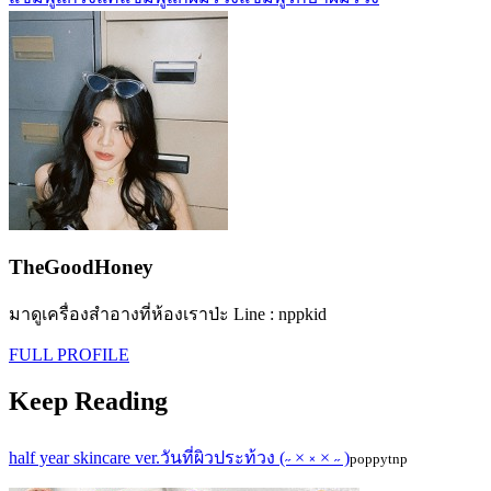
TheGoodHoney
มาดูเครื่องสำอางที่ห้องเราป่ะ Line : nppkid
FULL PROFILE
Keep Reading
half year skincare ver.วันที่ผิวประท้วง (˶ × ༝ × ˶ )
poppytnp