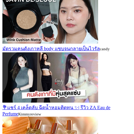
มัดรวมคนดังเกาหลี body แซบจนกลายเป็นไวรัล
candy
💐แชร์ 4 เคล็ดลับ ฉีดน้ำหอมติดทน ✨| รีวิว ZA Eau de
Perfume
Kimmyreview