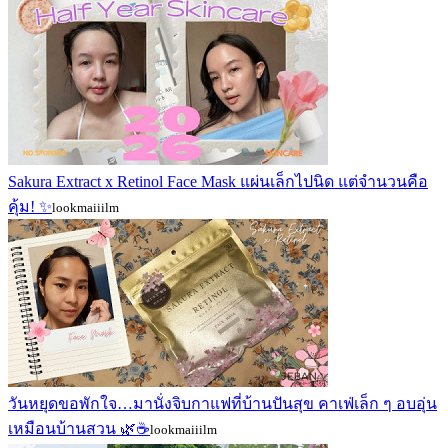
Sakura Extract x Retinol Face Mask แผ่นเล็กไปนิด แต่จำนวนคือ
คุ้ม! ✨
lookmaiiilm
วันหยุดขอพักใจ…มานั่งจิบกาแฟที่บ้านปันสุข คาเฟ่เล็ก ๆ อบอุ่น
เหมือนบ้านสวน 🌿☕
lookmaiiilm