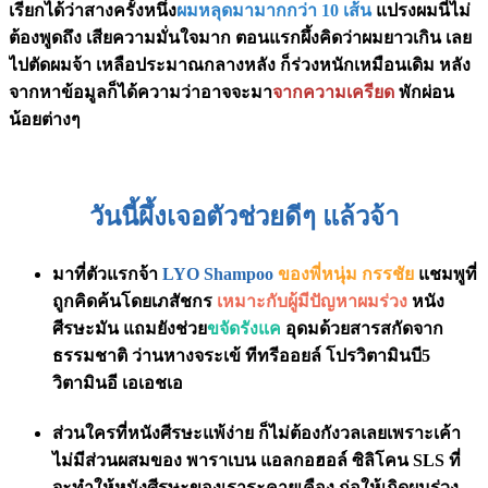
เรียกได้ว่าสางครั้งหนึ่ง
ผมหลุดมามากกว่า 10 เส้น
​​​​ แปรงผมนี่ไม่
ต้องพูดถึง เสียความมั่นใจมาก ตอนแรกผึ้งคิดว่าผมยาวเกิน เลย
ไปตัดผมจ้า เหลือประมาณกลางหลัง ก็ร่วงหนักเหมือนเดิม หลัง
จากหาข้อมูลก็ได้ความว่าอาจจะมา
จากความเครียด
พักผ่อน
น้อยต่างๆ
วันนี้ผึ้งเจอตัวช่วยดีๆ แล้วจ้า
มาที่ตัวแรกจ้า
LYO Shampoo
ของพี่หนุ่ม กรรชัย
แชมพูที่
ถูกคิดค้นโดยเภสัชกร
เหมาะกับผู้มีปัญหาผมร่วง
หนัง
ศีรษะมัน แถมยังช่วย
ขจัดรังแค
อุดมด้วยสารสกัดจาก
ธรรมชาติ ว่านหางจระเข้ ทีทรีออยล์ โปรวิตามินบี5
วิตามินอี เอเอชเอ
ส่วนใครที่หนังศีรษะแพ้ง่าย ก็ไม่ต้องกังวลเลยเพราะ
เค้า
ไม่มีส่วนผสมของ พาราเบน แอลกอฮอล์ ซิลิโคน SLS
ที่
จะทำให้หนังศีรษะของเราระคายเคือง ก่อให้เกิดผมร่วง