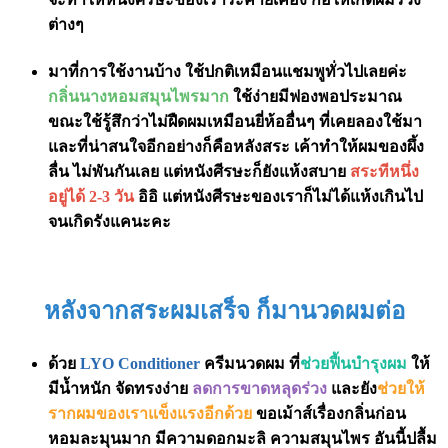
ต่างๆ
มาที่การใช้งานบ้าง ใช้ปกติเหมือนแชมพูทั่วไปเลยค่ะ
กลิ่นนางหอมสมุนไพรมาก
ใช้ง่ายมีฟองพอประมาณ
ขณะใช้รู้สึกว่าไม่ฝืดผมเหมือนยี่ห้ออื่นๆ ที่เคยลองใช้มา
และที่น่าสนใจอีกอย่างก็คือหลังสระ เค้าทำให้ผมของผึ้ง
ลื่น ไม่พันกันเลย แต่หนังศีรษะก็ยังแห้งสบาย
สระทีหนึ่ง
อยู่ได้ 2-3 วัน
อิอิ แต่หนังศีรษะของเราก็ไม่ได้แห้งเกินไป
จนเกิดรังแคนะคะ
หลังจากสระผมเสร็จ ก็มานวดผมต่อ
ด้วย
LYO Conditioner
ครีมนวดผม ที่
ช่วยฟื้นบำรุงผม
ให้
มีน้ำหนัก จัดทรงง่าย
ลดการขาดหลุดร่วง
และยัง
ช่วยให้
รากผมของเราแข็งแรงอีกด้วย
ขอเม้าส์เรื่องกลิ่นก่อน
หอมละมุนมาก มีความดอกมะลิ ความสมุนไพร อันนี้ปลื้ม