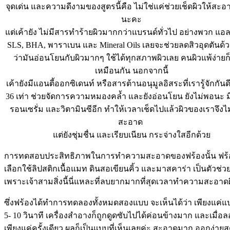
จุดเด่น และความดีงามของสูตรนี้คือ ไม่ใช่แค่ช่วยเช็ดผิวให้สะอา
นะคะ
แต่เค้ายัง ไม่มีสารทำร้ายผิวมากกว่าแบรนด์ทั่วไป อย่างพวก แอ
SLS, BHA, พาราเบน และ Mineral Oils เลยจะช่วยลดสิวอุดตันด้
ว่ามันอ่อนโยนกับผิวมากๆ ใช้ได้ทุกสภาพผิวเลย คนผิวแพ้ง่ายก็
เหมือนกัน นอกจากนี้
เค้ายังมีแอนตี้ออกซิเดนท์ หรือสารต้านอนุมูลอิสระที่เรารู้จักกันด
36 เท่า ช่วยจัดการความหมองคล้ำ และยังอ่อนโยน ยังไม่พอนะ ม
รอนเซรั่ม และวิตามินซีอีก ทำให้เวลาเช็ดไปแล้วผิวของเราจึงไม
สะอาด
แต่ยังชุ่มชื่น และเรียบเนียน กระจ่างใสอีกด้วย
การทดสอบประสิทธิภาพในการทำความสะอาดของฟร้องนั้น ฟร้
เลือกใช้ลิปสติกเนื้อแมท ดินสอเขียนคิ้ว และมาสคาร่า เป็นตัวช่ว
เพราะเจ้าสามสิ่งนี้นี่แหละที่ลบยากมากที่สุดเวลาทำความสะอาด
ซึ่งฟร้องได้ทำการทดลองทั้งหมดสองแบบ จะเห็นได้ว่า เพียงแค่แปะ
5- 10 วินาที เครื่องสำอางก็ถูกดูดซับไปได้ค่อนข้างมาก และเมื่อล
เพียงแค่ครั้งเดียว ผลก็เป็นแบบที่เห็นเลยค่ะ สะอาดมาก ออกง่าย