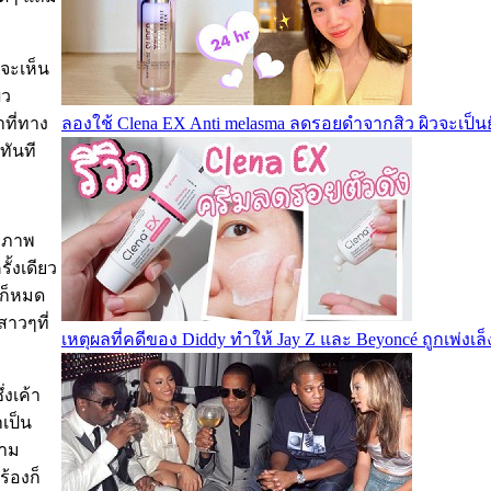
าจะเห็น
ิว
ลองใช้ Clena EX Anti melasma ลดรอยดำจากสิว ผิวจะเป็นย
ที่ทาง
ทันที
ังภาพ
ั้งเดียว
้งก็หมด
สาวๆที่
เหตุผลที่คดีของ Diddy ทำให้ Jay Z และ Beyoncé ถูกเพ่งเล
่งเค้า
ำเป็น
วาม
ร้องก็