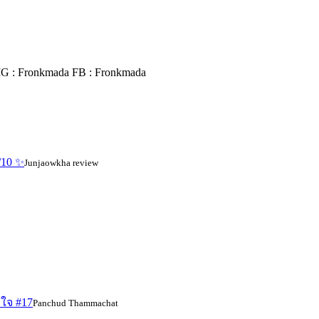
IG : Fronkmada FB : Fronkmada
/10 ✨
Junjaowkha review
ใจ #17
Panchud Thammachat