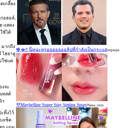
ดเกลี้ยง
ลกอฮอล์,
วย แสดง
ใช้ได้
ี มากถึง
🍓🫦‼ นี่หน่ะหรอออออออลิปที่กำลังเป็นกระแส
sirparpa
ี ไฮยาลู
่ใช่แค่
องจะ
ยเทสต์
ผิว
💜Maybelline Super Stay Setting Spray
Nana_zero
ทิ้งไว้
องเช็ด
สุดๆ แถม