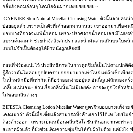
กลิ่นยังหอมอ่อนๆ โดนใจฉันมากเลยยยยยยยย ~
GARNIER Skin Natural Micellar Cleansing Water ตัวนี้หลายคนน่
บ่อยอยู่แล้ว เพราะเป็นตัวที่เค้าออกมานานละ เขาออกมาเพื่อคนผ
บอบบางที่อาจจะแพ้น้ำหอม เพราะปราศจากน้ำหอมเลย มีไมเซล่า
แบรนด์เคลมว่าช่วยกำจัดสิ่งสกปรก และน้ำมันส่วนเกินบนใบหน้า
แบบไม่จำเป็นต้องถูให้ผิวหนังถูกเสียดสี
ตอนที่ฟร้องแปะไว้ ประสิทธิภาพในการดูดซึมก็เป็นไปตามปกติด
รู้สึกว่ามันไม่ค่อยดูดจับคราบออกมามากเท่าไหร่ แต่ถ้าเช็ดเพียงคร
ในน้ำหนักมือที่เท่ากัน ก็ถือว่าออกง่ายอยู่นะ อันนี้ถูแค่สักสองครั
เกลี้ยงแน่นอน~ ส่วนเรื่องกลิ่นนั้น ไม่มีเลยค่ะ อาจจะถูกใจสำหรับ
ไม่ชอบกลิ่นต่างๆ
BIFESTA Cleansing Lotion Micellar Water สูตรผิวบอบบางแพ้ง่าย ซึ
เคลมมาว่า ตัวนี้เมื่อเช็ดแล้วสามารถทิ้งค้างเอาไว้ได้เลยโดยไม่จ
ต้องล้างออก เพราะเป็นเหมือนคลีนซิ่งโลชั่น ที่นอกจากจะทำค
สะอาดผิวแล้ว ก็ยังช่วยเติมความชุ่มชื่นให้กับผิวไปด้วย แต่ยังไง ฟ