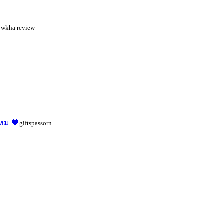
owkha review
ไหม 🖤
giftspassorn