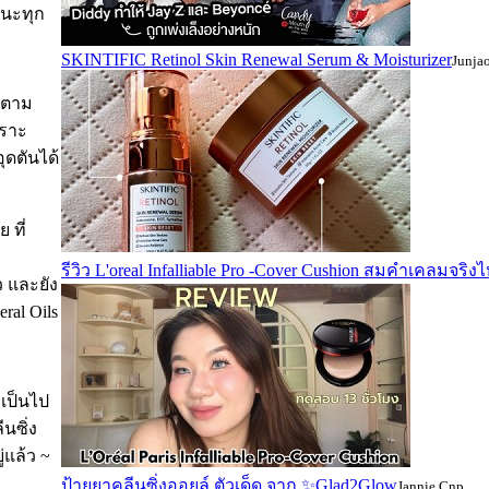
านะทุก
ะ
SKINTIFIC Retinol Skin Renewal Serum & Moisturizer
Junja
มดตาม
พราะ
ุดตันได้
 ที่
รีวิว L'oreal Infalliable Pro -Cover Cushion สมคำเคลมจริง
ว และยัง
al Oils
็เป็นไป
นซิ่ง
แล้ว ~
ป้ายยาคลีนซิ่งออยล์ ตัวเด็ด จาก ✨Glad2Glow
Jannie Cnp