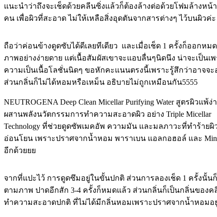
แนะนำว่าถึงจะเช็ดด้วยคลีนซิ่งแล้วก็ต้องล้างต่อด้วยโฟมล้างหน้
คน เพื่อผิวที่สะอาด ไม่ให้เหลือสิ่งอุดตันจากสารต่างๆ ไว้บนผิวค่
ถือว่าค่อนข้างดูดซับได้ดีเลยทีเดียว และเมื่อเช็ด 1 ครั้งก็ออกห
ภาพอย่างง่ายดาย แต่เนื้อสัมผัสเขาจะแอบลื่นๆนิดนึง น่าจะเป็นเ
ความเป็นเนื้อโลชั่นนิดๆ ขอหักคะแนนตรงนี้เพราะรู้สึกว่าอาจจะอ
ส่วนกลิ่นก็ไม่ได้หอมหรือเหม็น อธิบายไม่ถูกเหมือนกัน5555
NEUTROGENA Deep Clean Micellar Purifying Water สูตรผิวแพ้ง่าย
ผสานพลังนวัตกรรมการทำความสะอาดผิว อย่าง Triple Micellar
Technology ที่ช่วยดูดซัพเมคอัพ ความมัน และมลภาวะที่ทำร้ายผิ
อ่อนโยน เพราะปราศจากน้ำหอม พาราเบน แอลกอฮอล์ และ Miner
อีกด้วยยย
จากที่แปะไว้ การดูดซึมอยู่ในขั้นปกติ ส่วนการลองเช็ด 1 ครั้งนั้นก
ตามภาพ ปาดอีกสัก 3-4 ครั้งก็หมดแล้ว ส่วนกลิ่นก็เป็นกลิ่นของคลี
ทำความสะอาดปกติ ที่ไม่ได้มีกลิ่นหอมเพราะปราศจากน้ำหอมอยู่