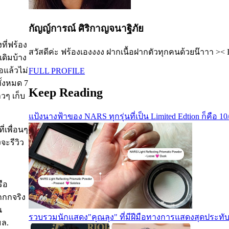
กัญญ์การณ์ ศิริกาญจนาฐิภัย
ที่ฟร้อง
สวัสดีค่ะ ฟร้องเองงงง ฝากเนื้อฝากตัวทุกคนด้วยน๊าาา >< 
เดิมบ้าง
้อแล้วไม่
FULL PROFILE
ทั้งหมด 7
Keep Reading
าวๆ เก็บ
แป้งนางฟ้าของ NARS ทุกรุ่นที่เป็น Limited Edtion ก็คือ 10
ี่เพื่อนๆ
จะรีวิว
รือ
กกกจริง
น
รวบรวมนักแสดง"คุณลุง" ที่มีฝีมือทางการแสดงสุดประทับ
มล.