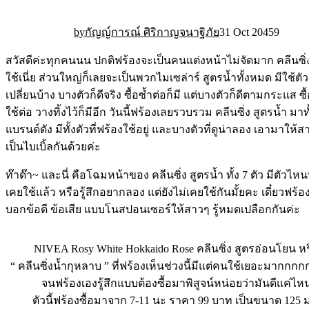
31 Oct 20
45
9
กัญญ์การณ์ ศิริกาญจนาฐิภัย
สวัสดีค่ะทุกคนนน ปกติฟร้องจะเป็นคนแต่งหน้าไม่จัดมาก คลีนซิ่ง
ใช้เนี่ย ส่วนใหญ่ก็เลยจะเป็นพวกไมเซล่าร์ สูตรน้ำทั้งหมด มีใช้ตัว
เปลี่ยนบ้าง บางตัวก็ดีจริง ซื้อซ้ำต่อก็มี แต่บางตัวก็ดีตามกระแส ซื
ใช้ต่อ วางทิ้งไว้ก็มีอีก วันนี้ฟร้องเลยรวบรวม คลีนซิ่ง สูตรน้ำ มา
แบรนด์ดัง มีทั้งตัวที่ฟร้องใช้อยู่ และบางตัวที่ดูน่าลอง เอามาให้ส
เป็นไบเบิ้ลกันด้วยค่ะ
ท๊าด๊า~ และนี่ คือโฉมหน้าของ คลีนซิ่ง สูตรน้ำ ทั้ง 7 ตัว มีตัวไหนท
เคยใช้แล้ว หรือรู้สึกอยากลอง แต่ยังไม่เคยใช้กันมั้ยคะ เดี๋ยวฟร้อง
บอกข้อดี ข้อเสีย แบบโนสปอนเซอร์ให้สาวๆ รู้หมดเปลือกกันค่ะ
NIVEA Rosy White Hokkaido Rose คลีนซิ่ง สูตรอ่อนโยน ห
“ คลีนซิ่งน้ำกุหลาบ ” ที่ฟร้องเห็นช่วงนี้มีแต่คนใช้เยอะมากกกก
จนฟร้องเองรู้สึกแบบต้องซื้อมาพิสูจน์หน่อยว่ามันดีแค่ไห
ตัวนี้ฟร้องซื้อมาจาก 7-11 นะ ราคา 99 บาท เป็นขนาด 125 