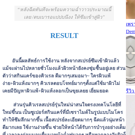
หลังฉีดทันทีจะพร้อมความฉ่ำวาวประมาณนี้
เลย /ตบเบารอแปปบนึงง ให้ซึมเข้าสู่ผิว
เพร
Derm
RESULT​
อันนี้ผลลัพธ์การใช้งาน หลังจากสเปรย์ซึมเข้าผิวแล้ว
แม้จะผ่านไปหลายชั่วโมงแล้วผิวหน้ายังคงชุ่มชื้นอยู่เลย ส่วน
ตัวว่าสกินแคร์ของคิวเรล ดีมากๆเสมอมา~ ใครผิวแพ้
ง่าย+ผิวแห้งมากๆ คิวเรลตอบโจทย์มากๆตั้งแต่ใช้มาผิวไม่
รีวิ
เคยมีปัญหาผิวแพ้+ผิวแห้งลอกเป็นขุยเลยย เยี่ยมยอด
ส่วนรุ่นคิวเรลสเปรย์รุ่นใหม่น่าสนใจตรงเทคโนโลยีที่
ใหม่ขึ้นน เป็นซูเปอร์สกินแคร์ที่มีเซราไมด์ในรูปแบบไมโคร
ทำให้ซึมลึกมากขึ้น เนื้อสเปรย์ละเอียดมากๆ ฉีดแล้วนุ่มหน้า
ดีมากเลย ใช้งานง่ายขึ้น ช่วยให้หน้าได้รับการบำรุงอย่างเต็ม
ที่ เวลาลงก่อนนอนตื่นมาหน้าฉ่ำฟูมากๆ หรือทากลางวันผิวก็