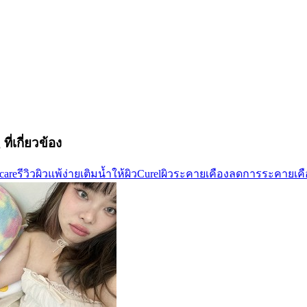
ที่เกี่ยวข้อง
care
รีวิว
ผิวแพ้ง่าย
เติมน้ำให้ผิว
Curel
ผิวระคายเคือง
ลดการระคายเคื