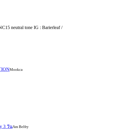
15 neutral tone IG : Barierleaf /
TION
Mookca
y 3 วัน
Am Belfry