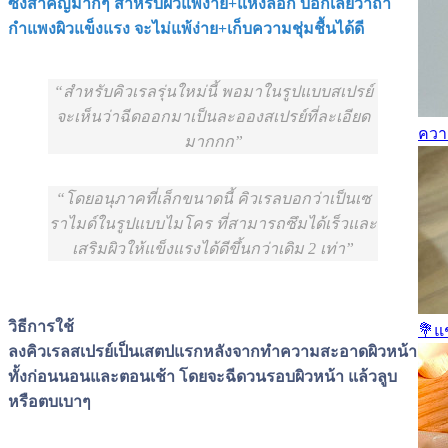
ซึ่งสำคัญมากๆ สำหรับผิวแพ้ง่าย+แห้งลอก บอกเลยว่าถ้า
กำแพงผิวแข็งแรง จะไม่แพ้ง่าย+เก็บความชุ่มชื้นได้ดี
สำหรับคิวเรลรุ่นใหม่นี้ พอมาในรูปแบบสเปรย์
จะเห็นว่าฉีดออกมาเป็นละอองสเปรย์ที่ละเอียด
ความ
มากกก
โดยอนุภาคที่เล็กขนาดนี้ คิวเรลบอกว่าเป็นเซ
ราไมด์ในรูปแบบไมโคร ที่สามารถซึมได้เร็วและ
เสริมผิวให้แข็งแรงได้ดีขึ้นกว่าเดิม 2 เท่า
วิธีการใช้
💐แช
ลงคิวเรลสเปรย์เป็นเสตปแรกหลังจากทำความสะอาดผิวหน้า
ทั้งก่อนนอนและตอนเช้า โดยจะฉีดวนรอบผิวหน้า แล้วลูบ
หรือตบเบาๆ