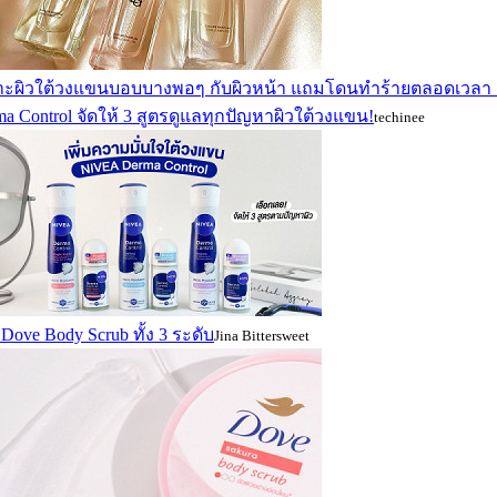
าะผิวใต้วงแขนบอบบางพอๆ กับผิวหน้า แถมโดนทำร้ายตลอดเวลา เ
a Control จัดให้ 3 สูตรดูแลทุกปัญหาผิวใต้วงแขน!
techinee
ว Dove Body Scrub ทั้ง 3 ระดับ
Jina Bittersweet