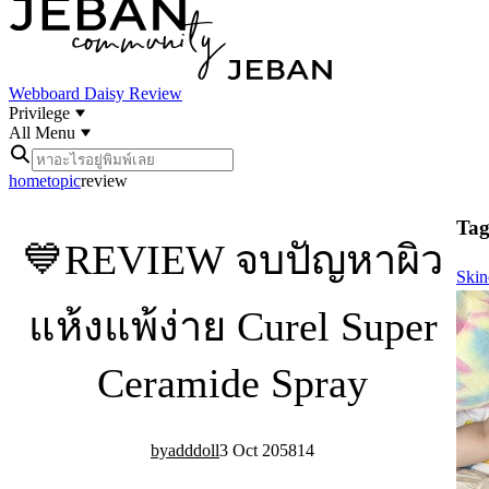
Webboard
Daisy Review
Privilege
All Menu
home
topic
review
Tag 
💙REVIEW จบปัญหาผิว
Skin
แห้งแพ้ง่าย Curel Super
Ceramide Spray
adddoll
3 Oct 20
58
14