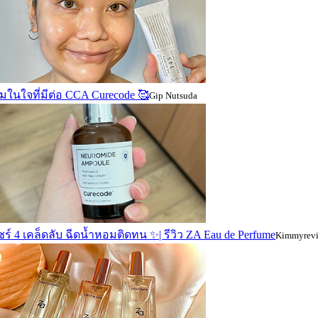
ในใจที่มีต่อ CCA Curecode 🥰
Gip Nutsuda
ร์ 4 เคล็ดลับ ฉีดน้ำหอมติดทน ✨| รีวิว ZA Eau de Perfume
Kimmyrev