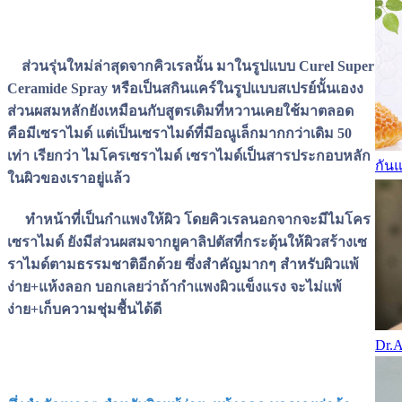
ส่วนรุ่นใหม่ล่าสุดจากคิวเรลนั้น มาในรูปแบบ Curel Super
Ceramide Spray หรือเป็นสกินแคร์ในรูปแบบสเปรย์นั้นเองง
ส่วนผสมหลักยังเหมือนกับสูตรเดิมที่หวานเคยใช้มาตลอด
คือมี
เซราไมด์
แต่เป็นเซราไมด์ที่มีอณูเล็กมากกว่าเดิม 50
เท่า เรียกว่า ไมโครเซราไมด์ เซราไมด์เป็นสารประกอบหลัก
กันแ
ในผิวของเราอยู่แล้ว
ทำหน้าที่เป็นกำแพงให้ผิว โดยคิวเรลนอกจากจะมีไมโคร
เซราไมด์ ยังมีส่วนผสมจากยูคาลิปตัสที่กระตุ้นให้ผิวสร้างเซ
ราไมด์ตามธรรมชาติอีกด้วย ซึ่งสำคัญมากๆ สำหรับผิวแพ้
ง่าย+แห้งลอก บอกเลยว่าถ้ากำแพงผิวแข็งแรง จะไม่แพ้
ง่าย+เก็บความชุ่มชื้นได้ดี
Dr.A