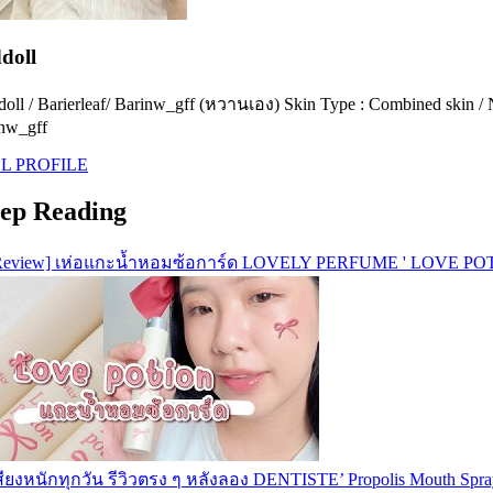
doll
oll / Barierleaf/ Barinw_gff (หวานเอง) Skin Type : Combined skin / NC
nw_gff
L PROFILE
ep Reading
Review] เห่อแกะน้ำหอมซ้อการ์ด LOVELY PERFUME ' LOVE PO
สียงหนักทุกวัน รีวิวตรง ๆ หลังลอง DENTISTE’ Propolis Mouth Spra