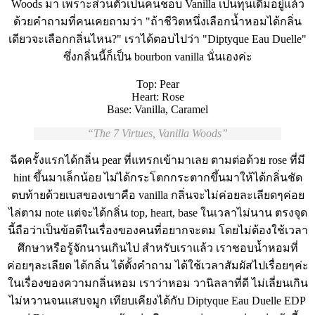
Woods มา เพราะส่วนตัวเป็นคนชอบ Vanilla เป็นทุนเดิมอยู่แล้ว
ด้วยคำถามที่คนเคยถามว่า "ถ้าชีวิตหนึ่งเลือกน้ำหอมได้กลิ่น
เดียวจะเลือกกลิ่นไหน?" เราได้ตอบไปว่า "Diptyque Eau Duelle"
ซึ่งกลิ่นนี้ก็เป็น bourbon vanilla นั่นเองค่ะ
Top: Pear
Heart: Rose
Base: Vanilla, Caramel
The 7 Virtues, Vanilla Woods
ฉีดครั้งแรกได้กลิ่น pear ที่แทรกเข้ามาเลย ตามต่อด้วย rose ที่มี
hint ขึ้นมาเล็กน้อย ไม่ได้กระโตกกระตากขึ้นมาให้ได้กลิ่นชัด
ตบท้ายด้วยเบสของเขาคือ vanilla กลิ่นจะไม่ค่อยละเลียดๆค่อย
ไล่ตาม note แต่จะได้กลิ่น top, heart, base ในเวลาไม่นาน ตรงจุด
นี้ถือว่าเป็นข้อดีในเรื่องของคนที่อยากจะดม โดยไม่ต้องใช้เวลา
ศึกษาหรือรู้จักนานเกินไป สำหรับเราแล้ว เราชอบน้ำหอมที่
ค่อยๆละเลียด ได้กลิ่น ได้ตั้งคำถาม ได้ใช้เวลาสัมผัสไปเรื่อยๆค่ะ
ในเรื่องของความกลิ่นหอม เราว่าหอม วานิลลาที่ดี ไม่เลี่ยนเกิน
ไม่หวานจนแสบจมูก เทียบเคียงได้กับ Diptyque Eau Duelle EDP