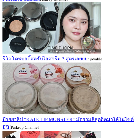
รีวิว โดฟบอดี้สครับไอศกรีม 3 สูตรเลยยย
njoyable
ป้ายยาลิป "KATE LIP MONSTER" มัดรวมสีสุดฮิตมาให้ในไซต์
มินิ!
Parkrop Channel