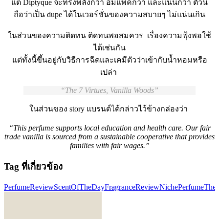
แต่ Diptyque จะทรงพลังกว่า อิมแพคกว่า และแน่นกว่า ตัวนี้
ถือว่าเป็น dupe ได้ในเวอร์ชั่นของความสบายๆ ไม่แน่นเกิน
ในส่วนของความติดทน ติดทนพอสมควร เรื่องความฟุ้งพอใช้
ได้เช่นกัน
แต่ทั้งนี้ขึ้นอยู่กับวิธีการฉีดและเคมีตัวว่าเข้ากับน้ำหอมหรือ
เปล่า
The 7 Virtues, Vanilla Woods
ในส่วนของ story แบรนด์ได้กล่าวไว้ข้างกล่องว่า
“This perfume supports local education and health care. Our fair
trade vanilla is sourced from a sustainable cooperative that provides
families with fair wages.”
Tag ที่เกี่ยวข้อง
PerfumeReview
ScentOfTheDay
FragranceReview
NichePerfume
The7