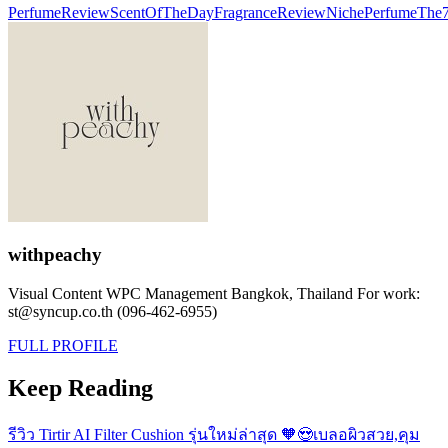
PerfumeReview
ScentOfTheDay
FragranceReview
NichePerfume
The7
withpeachy
Visual Content WPC Management Bangkok, Thailand For work:
st@syncup.co.th (096-462-6955)
FULL PROFILE
Keep Reading
รีวิว Tirtir AI Filter Cushion รุ่นใหม่ล่าสุด 🧡😍เบลอผิวสวย,คุม