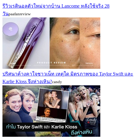
รีวิวเรตินอลตัวใหม่จากบ้าน Lancome หลังใช้จริง 28
วัน
paafanreview
ปริศนาค้างคาใจชาวเน็ท เหตุใด มิตรภาพของ Taylor Swift และ
Karlie Kloss จึงห่างเหิน?
candy