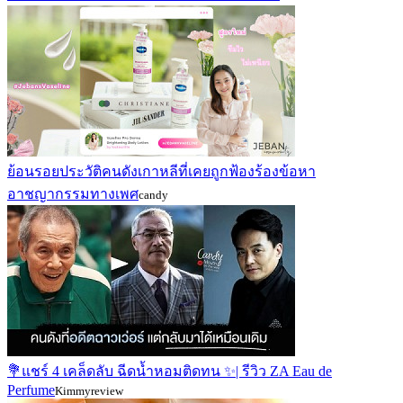
ย้อนรอยประวัติคนดังเกาหลีที่เคยถูกฟ้องร้องข้อหา
อาชญากรรมทางเพศ
candy
💐แชร์ 4 เคล็ดลับ ฉีดน้ำหอมติดทน ✨| รีวิว ZA Eau de
Perfume
Kimmyreview