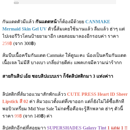
กันแดดตัวมีแล้ว
กันแดดหน้
าก็ต้องมีด้วยย
CANMAKE
Mermaid Skin Gel UV
ตัวนี้ส้มเคยใช้นานแล้ว ลืมแล้ว ฮ่าๆ แต่
ไปเจอรีวิวโดนป้ายยามาอีก เลยสอยมาลองอีกรอบค่า ราคา
259฿
(จาก 300฿)
ส้มบีบเนื้อครีมกันแดด Canmake ให้ดูนะคะ น้องเป็นครีมกันแดด
เนื้อเจล ไม่มีสี บางเบา เกลี่ยง่ายดีค่ะ แพคเกจมีความน่าร้ากก
สายกินลิป เอ้ย ชอบลิปแบบเรา ก็จัดลิปสติกมา 3 แท่งค่าา
ลิปสติกที่ส้มวอแวมาสักพักแล้วว
CUTE PRESS Heart ID Sheer
Lipstick สี 02
ค่า ส้มวอแวตั้งแต่ที่เขาออก แต่ก็ยังไม่ได้ซื้อสักที
พอบิวเทรี่ยม Mid Year Sale ไม่กดซื้อคือจะรู้สึกพลาด ฮ่าๆ ตัวนี้
ราคา
99฿
(จาก 149฿) ค่า
ลิปสติกอีกคู่ที่สอยมาา
SUPERSHADES Galaxy Tint
1 แถม 1 !!