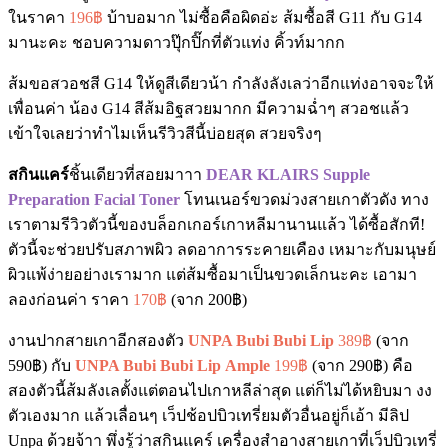
ในราคา
196฿
บ้าบอมาก ไม่ซื้อคือผิดอ่ะ ส้มซื้อสี G11 กับ G14
มานะคะ ชอบความดาวปุ๊กปิ๊กที่ตัวแท่ง คิ้วท์มากก
ส้มขอสวอชสี G14 ให้ดูสีเดียวน้า กำลังลังเลว่าอีกแท่งอาจจะให้
เพื่อนค่า น้อง G14 สีส้มอิฐสวยมากก มีความฉ่ำๆ สวอชแล้ว
เข้าใจเลยว่าทำไมเห็นรีวิวสีนี้บ่อยสุด สวยจริงๆ
สกินแคร์
ชิ้นเดียวที่สอยมาาา
DEAR KLAIRS Supple
Preparation Facial Toner
โทนเนอร์ขวดม่วงสายเกาตัวดัง ทาง
เราตามรีวิวตัวนี้ของบล็อกเกอร์เกาหลีมานานแล้ว ได้ซื้อสักที!
ตัวนี้จะช่วยปรับสภาพผิว ลดอาการระคายเคือง เหมาะกับมนุษย์
ผิวแพ้ง่ายอย่างเรามาก แต่ส้มซื้อมาเป็นขวดเล็กนะคะ เอามา
ลองก่อนค่า ราคา
170฿
(จาก 200฿)
งานปากสายเกาอีกสองตัว
UNPA Bubi Bubi Lip
389฿
(จาก
590฿)
กับ
UNPA Bubi Bubi Lip
Ample
199฿
(จาก 290฿) คือ
สองตัวนี้ส้มลังเลตั้งแต่ตอนไปเกาหลีล่าสุด แต่ก็ไม่ได้หยิบมา งง
ตัวเองมาก แล้วเลื่อนๆ เว็ปช้อปบิวเทรี่ยมตัวอื่นอยู่ก็เอ้า มีลิป
Unpa ด้วยจ้าา พึ่งรู้ว่าสกินแคร์ เครื่องสำอางสายเกาที่เว็ปบิวเทรี่