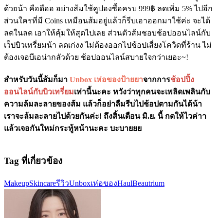
ด้วยน้า คือดืออ อย่างส้มใช้คูปองซื้อครบ 999฿ ลดเพิ่ม 5% ไปอีก
ส่วนใครที่มี Coins เหมือนส้มอยู่แล้วก็รีบเอาออกมาใช้ค่ะ จะได้
ลดในลด เอาให้คุ้มให้สุดไปเลย ส่วนตัวส้มชอบช้อปออนไลน์กับ
เว็ปบิวเทรี่ยมน้า ลดเก่งง ไม่ต้องออกไปช้อปเสี่ยงโควิดที่ร้าน ไม่
ต้องเจอบีเอน่ากลัวด้วย ช้อปออนไลน์สบายใจกว่าเยอะ~!
สำหรับวันนี้ส้มก็มา
Unbox เห่อของป้ายยา
จากการ
ช้อปปิ้ง
ออนไลน์กับบิวเทรี่ยม
เท่านี้นะคะ หวังว่าทุกคนจะเพลิดเพลินกับ
ความล้มละลายของส้ม แล้วก็อย่าลืมรีบไปช้อปตามกันได้น้า
เราจะล้มละลายไปด้วยกันค่ะ! ถึงสิ้นเดือน มิ.ย. นี้ กดให้ไวค่าา
แล้วเจอกันใหม่กระทู้หน้านะคะ บะบายยย
Tag ที่เกี่ยวข้อง
Makeup
Skincare
รีวิว
Unbox
เห่อของ
Haul
Beautrium