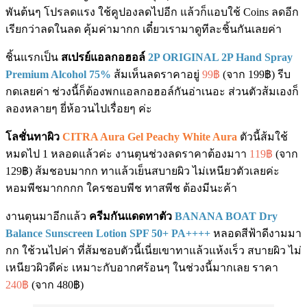
พันต้นๆ โปรลดแรง ใช้คูปองลดไปอีก แล้วก็แอบใช้ Coins ลดอีก
เรียกว่าลดในลด คุ้มค่ามากก เดี๋ยวเรามาดูทีละชิ้นกันเลยค่า
ชิ้นแรกเป็น
สเปรย์แอลกอฮอล์
2P ORIGINAL 2P Hand Spray
Premium Alcohol 75%
ส้มเห็นลดราคาอยู่
99฿
(จาก 199฿) รีบ
กดเลยค่า ช่วงนี้ก็ต้องพกแอลกอฮอล์กันอ่าเนอะ ส่วนตัวส้มเองก็
ลองหลายๆ ยี่ห้อวนไปเรื่อยๆ ค่ะ
โลชั่นทาผิว
CITRA Aura Gel Peachy White Aura
ตัวนี้ส้มใช้
หมดไป 1 หลอดแล้วค่ะ งานตุนช่วงลดราคาต้องมาา
119฿
(จาก
129฿) ส้มชอบมากก ทาแล้วเย็นสบายผิว ไม่เหนียวตัวเลยค่ะ
หอมพีชมากกกก ใครชอบพีช ทาสพีช ต้องมีนะค้า
งานตุนมาอีกแล้ว
ครีมกันแดดทาตัว
BANANA BOAT Dry
Balance Sunscreen Lotion SPF 50+ PA++++
หลอดสีฟ้าดีงามมา
กก ใช้วนไปค่า ที่ส้มชอบตัวนี้เนี่ยเขาทาแล้วแห้งเร็ว สบายผิว ไม่
เหนียวผิวดีค่ะ เหมาะกับอากศร้อนๆ ในช่วงนี้มากเลย ราคา
240฿
(จาก 480฿)