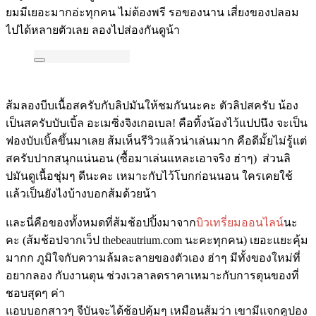
ยมมีเยอะมากอ่ะทุกคน ไม่ต้องพรี รอของนาน เสี่ยงของปลอม
ไปได้หลายตัวเลย ลองไปส่องกันดูน้า
ส้มลองบีบเนื้อสครับกับลิปมันให้ชมกันนะคะ ตัวลิปสครับ น้อง
เป็นสครับบับเบิ้ล อะเมซิ่งจิงเกอเบล! คือทิ้งน้องไว้แปปนึง จะเป็น
ฟองบับเบิ้ลขึ้นมาเลย ส้มเห็นรีวิวแล้วน่าเล่นมาก คือดีมั้ยไม่รู้แต่
สครับปากสนุกแน่นอน (ซื้อมาเล่นแหละเอาจริง ฮ่าๆ) ส่วนลิ
ปมันดูเนื้อชุ่มๆ ดีนะคะ เหมาะกับไว้โบกก่อนนอน ใครเคยใช้
แล้วเป็นยังไงบ้างบอกส้มด้วยน้า
และนี่คือของทั้งหมดที่ส้มช้อปปิ้งมาจาก
บิวเทรี่ยมออนไลน์
นะ
คะ (ส้มช้อปจากเว็ป thebeautrium.com นะคะทุกคน) เยอะแยะคุ้ม
มากก ภูมิใจกับความล้มละลายของตัวเอง ฮ่าๆ มีทั้งของใหม่ที่
อยากลอง กับงานตุน ช่วงเวลาลดราคาเหมาะกับการตุนของที่
ชอบสุดๆ ค่า
แอบบอกสาวๆ จีบันจะได้ช้อปคุ้มๆ เหมือนส้มว่า เขามีแจกคูปอง