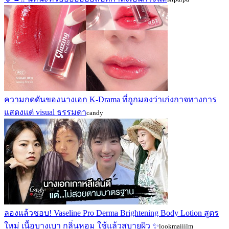
ความกดดันของนางเอก K-Drama ที่ถูกมองว่าเก่งกาจทางการ
แสดงแต่ visual ธรรมดา
candy
ลองแล้วชอบ! Vaseline Pro Derma Brightening Body Lotion สูตร
ใหม่ เนื้อบางเบา กลิ่นหอม ใช้แล้วสบายผิว ✨
lookmaiiilm