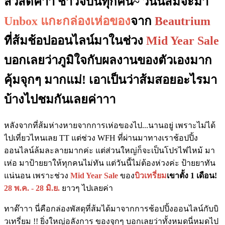
สวัสดีค่าา ชาวจีบันทุกคน~ วันนี้ส้มจะมา
Unbox
แกะกล่องเห่อของ
จาก
Beautrium
ที่ส้มช้อปออนไลน์มาในช่วง
Mid Year Sale
บอกเลยว่าภูมิใจกับผลงานของตัวเองมาก
คุ้มจุกๆ มากแม่! เอาเป็นว่าส้มสอยอะไรมา
บ้างไปชมกันเลยค่าาา
หลังจากที่ส้มห่างหายจากการเห่อของไป...นานอยู่ เพราะไม่ได้
ไปเที่ยวไหนเลย TT แต่ช่วง WFH ที่ผ่านมาทางเราช้อปปิ้ง
ออนไลน์ล้มละลายมากค่ะ แต่ส่วนใหญ่ก็จะเป็นโปรไฟไหม้ มา
เห่อ มาป้ายยาให้ทุกคนไม่ทัน แต่วันนี้ไม่ต้องห่วงค่ะ ป้ายยาทัน
แน่นอน เพราะช่วง
Mid Year Sale
ของ
บิวเทรี่ยม
เขาตั้ง 1 เดือน!
28 พ.ค. - 28 มิ.ย.
ยาวๆ ไปเลยค่า
ทาด๊าาา นี่คือกล่องพัสดุที่ส้มได้มาจากการช้อปปิ้งออนไลน์กับบิ
วเทรี่ยม !! ยิ่งใหญ่อลังการ ของจุกๆ บอกเลยว่าทั้งหมดนี่หมดไป