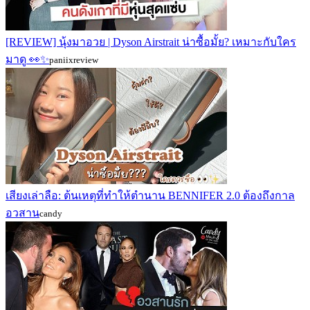
[REVIEW] นุ้งมาอวย | Dyson Airstrait น่าซื้อมั้ย? เหมาะกับใคร
มาดู 👀✨
paniixreview
เสียงเล่าลือ: ต้นเหตุที่ทำให้ตำนาน BENNIFER 2.0 ต้องถึงกาล
อวสาน
candy