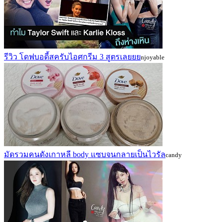
รีวิว โดฟบอดี้สครับไอศกรีม 3 สูตรเลยยย
njoyable
มัดรวมคนดังเกาหลี body แซบจนกลายเป็นไวรัล
candy