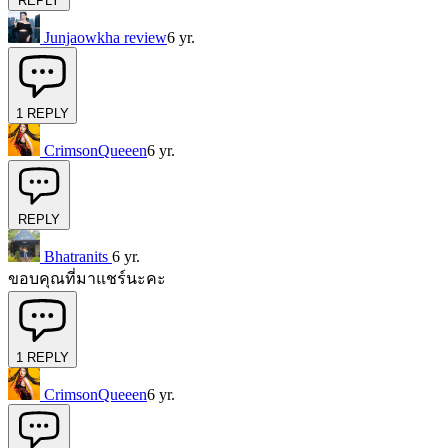
REPLY
Junjaowkha review
6 yr.
1
REPLY
CrimsonQueeen
6 yr.
REPLY
Bhatranits
6 yr.
ขอบคุณที่มาแชร์นะคะ
1
REPLY
CrimsonQueeen
6 yr.