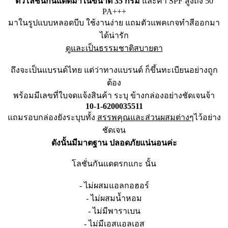
ตัวโลชั่นกันแดดมาในขนาด 35 กรัม
และค่า SPF สูงถึง 50
PA+++
มาในรูปแบบหลอดบีบ ใช้งานง่าย แถมตัวแพคเกจทำสีออกมา
ได้น่ารัก
ดูและเป็นธรรมชาติสบายตา
ถึงจะเป็นแบรนด์ไทย แต่ว่าทางแบรนด์ ก็ขึ้นทะเบียนอย่างถูก
ต้อง
พร้อมมีเลขที่ใบจดแจ้งสินค้
า ระบุ ข้างกล่องอย่างชัดเจนจ้า
10-1-6200035511
แถมรอบกล่องยังระบุบทั้ง
สรรพคุณและส่วนผสมต่างๆ
ไว้อย่าง
ชัด
เจน
ดังนั้นมีมาตฐาน ปลอดภัยแน่นอนค่ะ
โลชั่นกันแดดรกแกะ นั้น
- ไม่ผสมแอลกอฮอร์
- ไม่ผสมน้ำหอม
- ไม่มีพาราเบน
- ไม่มีเอสแอลเอส