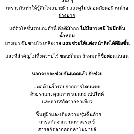
หนักๆ
เพราะมันทำให้รู้สึกไม่สบาย
ผิว
และดูไม่ปลอดภัยต่อผิวหน้าอ
ย่างมาก
แต่ตัวโลชั่นรกแกะตัวนี้ คือดีม๊ากก
ไม่มีสารเคมี ไม่มีกลิ่น
น้ำหอม
บางเบา ซึมซาบไว เกลี่ยง่าย
แถมช่วยให้แต่งหน้าติดได้ดี
ยิ่งขึ้น
และที่สำคัญไม่ทิ้งคราบไว้
ชอบม๊ากก ถ้าหมดก็ซื้อต่อแน่นอน
นอกจากจะช่วยกันแดดแล้ว ยังช่วย
- ต่อต้านริ้วรอยจากการโดนแดด
ด้วยรกแกะคุณภาพ นมแกะ เปปไทด์
และสารสกัดจากชาเขียว
- ฟื้นฟูผิวและเติมความชุ่มชื้นด้วย
สารสกัดจากว่านหางจระเข้
สารสกัดจากดอกคาโมมายล์