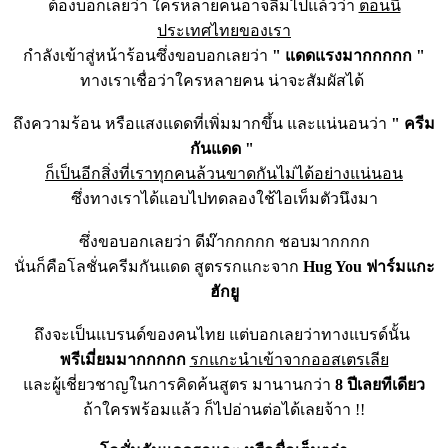
ต้องบอกเลยว่า ใครหลายคนอาจลืมไปแล้วว่า
ตอนนี้
ประเทศไทยของเรา
กำลังเข้าสู่หน้าร้อนซึ่งขอบอกเลยว่า
" แดดแรงมากกกกก "
ทางเราเชื่อว่าใครหลายคน น่าจะสัมผัสได้
ถึงความร้อน หรือแสงแดดที่เพิ่มมากขึ้น และแน่นอนว่า
" ครีม
กันแดด "
ก็เป็นอีกสิ่งที่เราทุกคนล้วนขาดกันไม่ได้อย่างแน่นอน
ซึ่งทางเราได้แอบไปทดลองใช้ไอเท็มตัวนึงมา
ซึ่งขอบอกเลยว่า ดีม๊ากกกกก ชอบมากกกก
นั่นก็คือโลชั่นครีมกันแดด สูตรรกแกะจาก
Hug You ฟาร์มแกะ
ฮักยู
ถึงจะเป็นแบรนด์ของคนไทย แต่บอกเลยว่าทางแบรด์นั้น
พรีเมี่ยมมากกกกก
รกแกะนำเข้าจากออสเตรเลีย
และผู้เชี่ยวชาญในการคิดค้นสูตร มานานกว่า
8 ปีเลยทีเดียว
ถ้าใครพร้อมแล้ว ก็ไปอ่านต่อได้เลยจ้าา !!