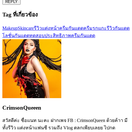
REPLY
Tag ที่เกี่ยวข้อง
Makeup
Skincare
รีวิว
แต่งหน้า
ครีมกันแดด
ครีมรกแกะ
รีวิวกันแดด
โลชั่นกันแดด
ทดสอบประสิทธิภาพครีมกันแดด
CrimsonQueeen
สวัสดีค่ะ ชื่อแนท นะคะ ฝากเพจ FB : CrimsonQueen ด้วยค้าา มี
ทั้งรีวิว แต่งหน้าแฟนชี รวมถึง Vlog ตลกเพียบเลยย ไปกด