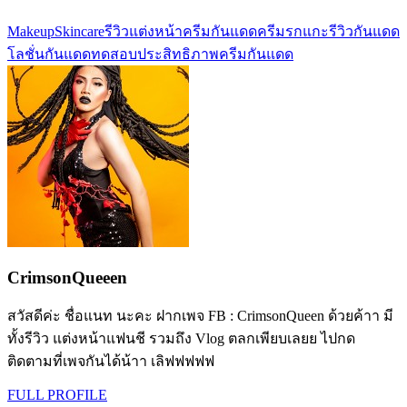
Makeup
Skincare
รีวิว
แต่งหน้า
ครีมกันแดด
ครีมรกแกะ
รีวิวกันแดด
โลชั่นกันแดด
ทดสอบประสิทธิภาพครีมกันแดด
CrimsonQueeen
สวัสดีค่ะ ชื่อแนท นะคะ ฝากเพจ FB : CrimsonQueen ด้วยค้าา มี
ทั้งรีวิว แต่งหน้าแฟนชี รวมถึง Vlog ตลกเพียบเลยย ไปกด
ติดตามที่เพจกันได้น้าา เลิฟฟฟฟฟ
FULL PROFILE