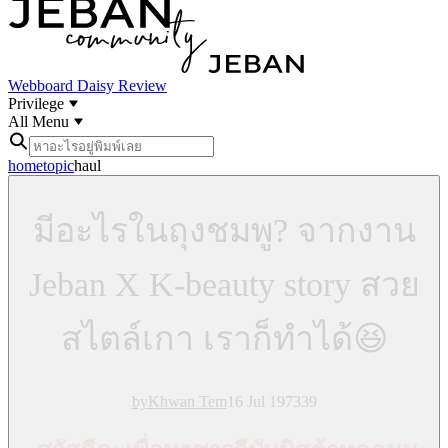
Webboard
Daisy Review
Privilege
All Menu
home
topic
haul
มีอะไรในถุงชมพู? จากงาน
Jeban X K-beauty story สวย
สไตล์เกา เราก็ทำได้😆
Khwan Tem
16 Jul 19
73
39