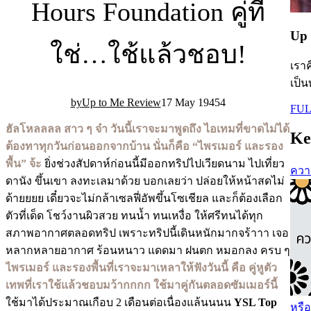
Hours Foundation คู่ที่
Up 
ใช่…ใช้แล้วชอบ!
เราค
เป็น
Up to Me Review
17 May 19
45
4
FUL
ฮัลโหลลลล สาว ๆ จ๋า วันนี้เราจะมาพูดถึง ไอเทมที่ขาดไม่ได้
Ke
ต้องทาทุกวันก่อนออกจากบ้าน นั่นก็คือ “ไพรเมอร์ และรอง
พื้น” จ้ะ
ยิ่งช่วงสัปดาห์ก่อนนี้มีออกทริปไปเวียดนาม ไปเที่ยว
ความ
ดานัง ขึ้นเขา ลงทะเลมาด้วย บอกเลยว่า ปล่อยให้หน้าสดไม่
ด้ายยยย เดี๋ยวจะไม่กล้าเซลฟี่อัพขึ้นโซเชียล และก็ต้องเลือก
ตัวที่เด็ด โชว์งานผิวสวย ทนน้ำ ทนเหงื่อ ให้ศรีทนได้ทุก
สภาพอากาศตลอดทริป เพราะทริปนี้เดินหนักมากจร้าาา เจอ
หลากหลายอากาศ ร้อนหนาว แดดมา ฝนตก หมอกลง ครบ ๆ
ไพรเมอร์ และรองพื้นที่เราจะมาเหลาให้ฟังวันนี้ คือ คู่หูตัว
เทพที่เราใช้แล้วชอบมว้ากกกก ใช้มาคู่กันตลอดซัมเมอร์นี้
ใช้มาได้ประมาณเกือบ 2 เดือนต่อเนื่องแล้นนนน
YSL Top
หรือ