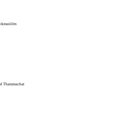
okmaiiilm
d Thammachat