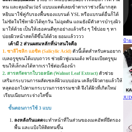
ทน และคุมมันเว่อร์ แบบแมตต์เลยเข้าตาเราช่วงนี้มากสุด
หยิบมาใช้คู่กับรองพื้นของแบรนด์ YSL หรือแบรนด์อื่นก็ได้
ไม่ขัดใจใช้ทาผิวได้ทุกวัน ไม่อุดตัน แถมยังมีตัวสารบำรุงผิว
มาให้ด้วย เป็นให้เธอคนดีทุกอย่างแล้วจริง ๆ ใช้บ่อย ๆ ทา
บ่อยผิวหน้าสดก็ดีขึ้นได้ด้วย ยอมแล้วววว
ป้า
เค้ามี 2 ส่วนผสมหลักที่น่าสนใจคือ
1. ซาลิไซลิก แอซิด (Salicylic Acid)
ตัวนี้เด็ดสำหรับคนอยาก
เบลอรูขุขนได้แบบถาวร ช่วยผิวฟูแนนเด้ง พร้อมเบียดรูขุม
ขนให้เล็กลงได้หากเราใช้ต่อเนื่องน้า
2. สารสกัดจากใบวอลนัต (Walnut Leaf Extract)
ตัวช่วย
เสริมกระบวนการผลัดเซลล์ผิวแบบอ่อน เคลียร์ผิวตายแล้วให้
หลุดออกไปตามกระบวนการธรรมชาติ จึงได้ผิวที่เกิดใหม่
เรียบเนียนกระจ่างใสขึ้น
JUD
ขั้นตอนการใช้ 3 แบบ
ลงหลังกันแดด
จะทำหน้าที่ในส่วนของเมคอัพที่ยึดรอง
พื้น และแป้งให้ติดทนขึ้น