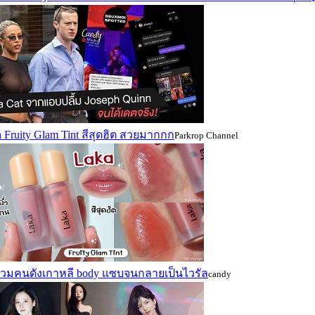
 Fruity Glam Tint สีสุดฮิต สวยมากกก
Parkrop Channel
รวมคนดังเกาหลี body แซบจนกลายเป็นไวรัล
candy