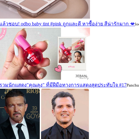
ล้วชอบ! odbo baby tint #pink ถูกและดี หาซื้อง่าย สีน่ารักมาก 💋
lo
รวมนักแสดง"คุณลุง" ที่มีฝีมือทางการแสดงสุดประทับใจ #17
Panchu