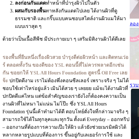
ลงก่อนกันแดด
ทำหน้าที่บำรุงผิวไปในตัว
ผสมกับรองพื้น
ทาหลังกันแดดไปเลย ได้งานผิวที่ดู
ธรรมชาติ และกริ๊บแบบคนชอบสไตล์งานผิวแมให้มา
ลองแ
แบบเราสุด ๆ
ด้วยว่าเป็นเนื้อสีพีช มีประกายเบา ๆ เสริมมิติงานผิวได้ดีเลย
รองพื้นที่ยืนหนึ่งเรื่องผิวสวย บำรุงดีต่อผิวหน้า และติดทนเว่อ
ร์ ตลอดทั้งวัน ของดีของ YSL ตอนนี้ที่ไม่ควรพลาดอีกเช่น
กัน ขอยกให้ YSL All Hours Foundation สูตรนี้ Oil Free เลย
จ้ะ
ปกปิดดีงาม เราไม่ต้องพึ่งคอนซีลเลอร์ เพราะจริง ๆ ไม่ได้
รวบ
ชอบใช้เท่าไหร่อยู่แล้ว เมินได้สวย ๆ เลยยย แม้จะได้งานผิวที่
ปกปิดดีแค่ไหน แต่ข้อสำคัญของเรายังไงก็ต้องคงความเป็น
งานผิวที่ไม่หนา ไม่แน่น ไม่โป๊ะ ซึ่ง YSL All Hours
Foundation รุ่นนี้เค้าทำมาได้ดี ตอบโทย์ดั่งใจที่กล่าวมาจริง ๆ
สามารถใช้ได้ในทุกลุคและทุกวัน ตั้งแต่ Everyday – ออกทริป
– ออกงานที่ต้องการความเป๊ะให้ผิว แล้วยังช่วยเนรมิตผิวได้
หลากหลายรูปแบบที่ต้องการ ขึ้นอยู่กับเลเยอร์การใช้ และ