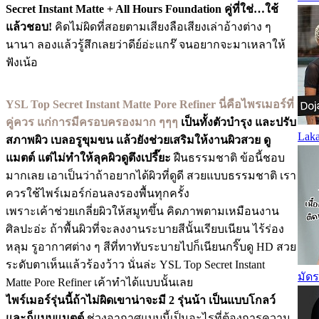
Secret Instant Matte + All Hours Foundation
คู่ที่ใช่…ใช้
แล้วชอบ!
คิดไม่ผิดที่สอยตามเสียงลือเสียงเล่าอ้างต่าง ๆ
นานา ลองแล้วรู้สึกเลยว่าดีย์อ่ะแกร๊ จนอยากจะมาเหลาให้
ฟังเน้อ
YSL Top Secret Instant Matte Pore Refiner นี่คือไพรเมอร์ที่
คู่ควร แก่การมีครอบครองมาก ๆๆๆ
เป็นทั้งตัวบำรุง และปรับ
Laka
สภาพผิว เบลอรูขุมขน แล้วยังช่วยเสริมให้งานผิวสวย ดู
แมตต์ แต่ไม่ทำให้ลุคผิวดูตึงเปรี๊ยะ
ฝืนธรรมชาติ ข้อนี้ชอบ
มากเลย เอาเป็นว่าถ้าอยากได้ผิวที่ดูดี สวยแบบธรรมชาติ เรา
ควรใช้ไพร์เมอร์ก่อนลงรองพื้นทุกครั้ง
เพราะเค้าช่วยเกลี่ยผิวให้สมูทขึ้น คิดภาพตามเหมือนงาน
ศิลปะอ่ะ ถ้าพื้นผิวที่จะลงงานระบายสีนั้นเรียบเนียน ไร้ร่อง
หลุม รูอากาศต่าง ๆ สีที่ทาทับระบายไปก็เนียนกริ๊บดู HD สวย
ระดับตาเห็นแล้วร้องว้าว นั่นล่ะ YSL Top Secret Instant
มัด
Matte Pore Refiner เค้าทำได้แบบนั้นเลย
ไพร์เมอร์รุ่นนี้ถ้าไม่ผิดเขาน่าจะมี 2 รุ่นน้า เป็นแบบโกลว์
และก็แบบแมตต์
ช่วงอากาศแบบนี้เป็นอะไรที่ต้องการความ