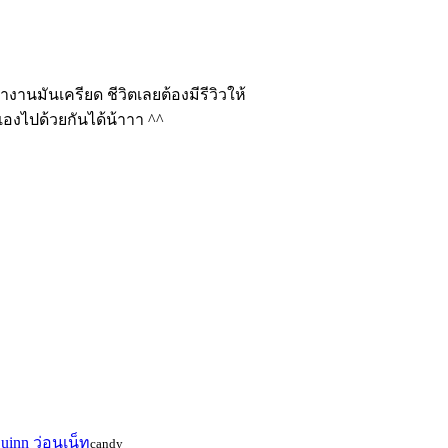
านมันเครียด ชีวิตเลยต้องมีรีวิวให้
เองไปด้วยกันได้น้าาา ^^
uinn ว่อนเน็ท
candy