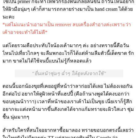
ใช้เป็น primer ก็จะทำให้พวกรองพื้นเกลี่ยลื่นขึ้น ถ้าวันไหนอยาก
ให้ผิวมือนุ่มๆ เค้าก็สามารถกลายร่างมาเป็น hand cream ได้ด้วย
นะคะ
*แต่ไม่แนะนำเอามาเป็น remover ลบเครื่องสำอางค่ะเพราะว่า
เค้าอาจจะทำได้ไม่ดี*
แต่โดยรวมคือประทับใจน้องเค้ามากๆ ค่ะ อย่างทรายนี้คือวัน
ไหนไปเที่ยวไกลๆ จะลืมพกอะไรก็ได้แต่ห้ามลืมตัวนี้เด็ดขาด รัก
มาก ขาดไม่ได้ใช้จนบี้แบนไม่รู้กี่หลอดแล้ว
ยื่นหน้าชุ่มๆ ฉ่ำๆ ให้ดูหลังจากใช้
ตอนนี้บอกน้องขุยที่เคยอยู่ที่หน้าว่าลาก่อยได้เลย ไม่ต้องเจอกัน
อีกต่อไป อยากให้ดูผิวหน้าที่แฮปปี้ (คือถ้านางพูดได้คงบอกว่า
ขอบคุณน้าาาา) เวลาที่หน้าของเราเค้าไม่เป็นขุย เนี่ยเราก็รู้สึก
อยากจะแต่งหน้ามากขึ้นสังเกตได้จากแก้มทรายจะผิวใสเงา ชุ่ม
ชื้น นุ่มมากๆ
สำหรับใครที่สนใจอยากหาซื้อมาลอง ทรายขอบอกตรงนี้เลยว่า
ในไทยยังไม่มีขายค่ะ TT แต่สามารถพิมพ์ใน Google ว่า