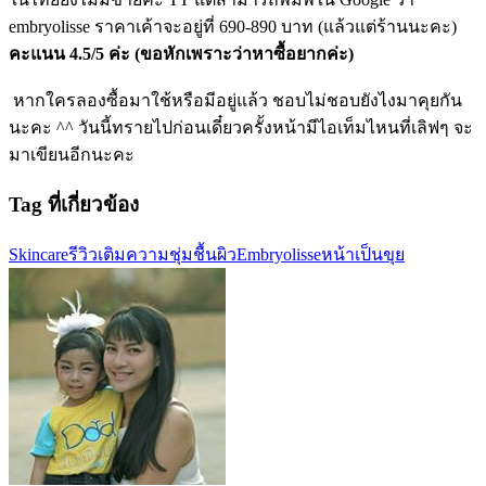
embryolisse ราคาเค้าจะอยู่ที่ 690-890 บาท (แล้วแต่ร้านนะคะ)
คะแนน 4.5/5 ค่ะ (ขอหักเพราะว่าหาซื้อยากค่ะ)
หากใครลองซื้อมาใช้หรือมีอยู่แล้ว ชอบไม่ชอบยังไงมาคุยกัน
นะคะ ^^ วันนี้ทรายไปก่อนเดี๋ยวครั้งหน้ามีไอเท็มไหนที่เลิฟๆ จะ
มาเขียนอีกนะคะ
Tag ที่เกี่ยวข้อง
Skincare
รีวิว
เติมความชุ่มชื้นผิว
Embryolisse
หน้าเป็นขุย