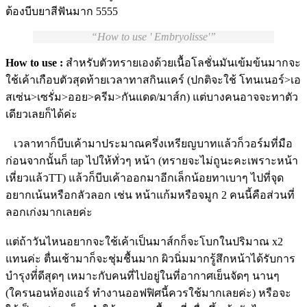
ต้องบีบยาสีฟันมาก 5555
How to use ' Embryolisse'
How to use :
สำหรับตัวทรายเองด้วยเนื้อโลชั่นมันเข้มข้นมากจะ
ใช้เค้าเกือบตัวสุดท้ายเวลาทาสกินแคร์ (ปกติจะใช้ โทนเนอร์>เอ
สเซ่น>เซรั่ม>ออย>ครีม>กันแดด/มาส์ก) แต่บางคนอาจจะทาตัว
เดียวเลยก็ได้ค่ะ
เวลาทาก็บีบเค้ามาประมาณครึ่งเหรียญบาทแล้วก็วอร์มที่มือ
ก่อนจากนั้นก็ tap ไปให้ทั่วๆ หน้า (ทรายจะไม่ถูนะคะเพราะหน้า
เหี่ยวแล้วTT) แล้วก็บีบเค้าออกมาอีกเล็กน้อยทาเบาๆ ไปที่จุด
อยากเน้นหรือกลัวลอก เช่น หน้าแก้มหรือจมูก 2 คนนี้คือส่วนที่
ลอกเก่งมากเลยค่ะ
แต่ถ้าวันไหนอยากจะใช้เค้าเป็นมาส์กก็จะโบกในปริมาณ x2
แทนค่ะ ตื่นเช้ามาก็จะชุ่มชื้นมาก ผิวนิ่มมากรู้สึกหน้าได้รับการ
บำรุงที่่ดีสุดๆ เหมาะกับคนที่ไปอยู่ในที่อากาศเย็นจัดๆ นานๆ
(ใครนอนห้องแอร์ ทำงานออฟฟิศนี้ควรใช้มากเลยค่ะ) หรือจะ