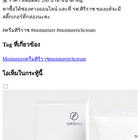
💰 ราคา หลอดละ 200 บาท ขนาด 90g.
หาซื้อได้ช่องทางออนไลน์ และที่ รพ.ศิริราช ของแท้จะมี
สติ๊กเกอร์ที่กล่องนะคะ
#ครีมศิริราช #moisturizer #moisturerichcream
Tag ที่เกี่ยวข้อง
Moisturizer
ครีมศิริราช
moisturerichcream
ไอเท็มในกระทู้นี้