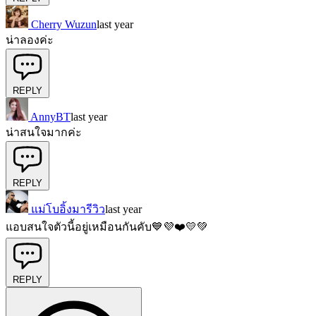
Cherry Wuzun
last year
น่าลองค่ะ
REPLY
AnnyBT
last year
น่าสนใจมากค่ะ
REPLY
แม่โบอิ้งมารีวิว
last year
แอบสนใจตัวนี้อยู่เหมือนกันคับ💙💜❤️💛💚
REPLY