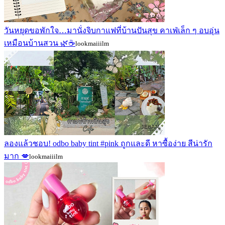
วันหยุดขอพักใจ…มานั่งจิบกาแฟที่บ้านปันสุข คาเฟ่เล็ก ๆ อบอุ่น
เหมือนบ้านสวน 🌿☕
lookmaiiilm
ลองแล้วชอบ! odbo baby tint #pink ถูกและดี หาซื้อง่าย สีน่ารัก
มาก 💋
lookmaiiilm