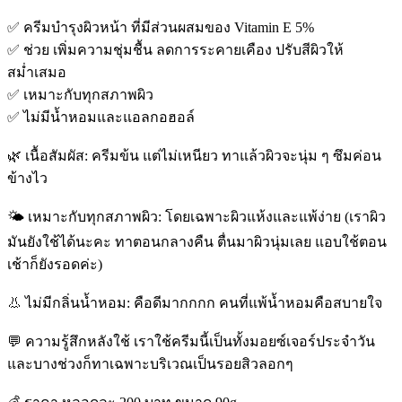
✅ ครีมบำรุงผิวหน้า ที่มีส่วนผสมของ Vitamin E 5%
✅ ช่วย เพิ่มความชุ่มชื้น ลดการระคายเคือง ปรับสีผิวให้
สม่ำเสมอ
✅ เหมาะกับทุกสภาพผิว
✅ ไม่มีน้ำหอมและแอลกอฮอล์
🌿 เนื้อสัมผัส: ครีมข้น แต่ไม่เหนียว ทาแล้วผิวจะนุ่ม ๆ ซึมค่อน
ข้างไว
🌤️ เหมาะกับทุกสภาพผิว: โดยเฉพาะผิวแห้งและแพ้ง่าย (เราผิว
มันยังใช้ได้นะคะ ทาตอนกลางคืน ตื่นมาผิวนุ่มเลย แอบใช้ตอน
เช้าก็ยังรอดค่ะ)
👃 ไม่มีกลิ่นน้ำหอม: คือดีมากกกก คนที่แพ้น้ำหอมคือสบายใจ
💬 ความรู้สึกหลังใช้ เราใช้ครีมนี้เป็นทั้งมอยซ์เจอร์ประจำวัน
และบางช่วงก็ทาเฉพาะบริเวณเป็นรอยสิวลอกๆ