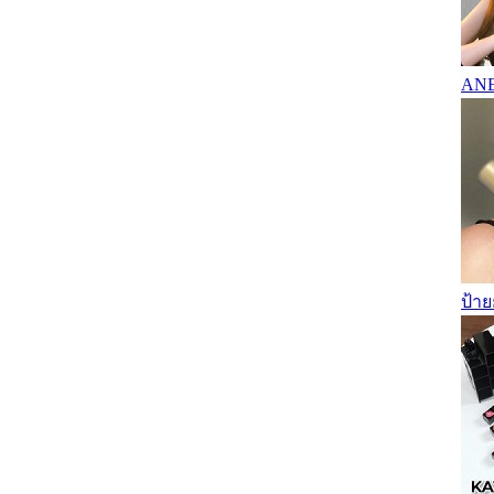
ANES
ป้า