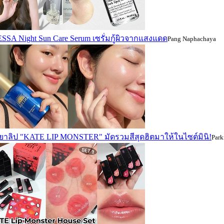
SA Night Sun Care Serum เซรั่มกู้ผิวจากแสงแดด
Pang Naphachaya
ยยาลิป "KATE LIP MONSTER" มัดรวมสีสุดฮิตมาให้ในไซต์มินิ!
Park