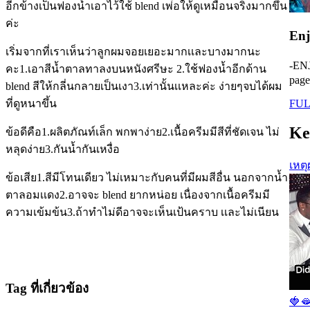
อีกข้างเป็นฟองน้ำเอาไว้ใช้ blend เพ่ือให้ดูเหมือนจริงมากขึ้น
ค่ะ
En
เริ่มจากที่เราเห็นว่าลูกผมจอยเยอะมากเเละบางมากนะ
-ENJ
คะ1.เอาสีน้ำตาลทาลงบนหนังศรีษะ 2.ใช้ฟองน้ำอีกด้าน
page
blend สีให้กลี่นกลายเป็นเงา3.เท่านั้นเเหละค่ะ ง่ายๆจบได้ผม
FUL
ที่ดูหนาขึ้น
Ke
ข้อดีคือ1.ผลิตภัณท์เล็ก พกพาง่าย2.เนื้อครีมมีสีที่ชัดเจน ไม่
หลุดง่าย3.กันน้ำกันเหงื่อ
เหตุ
ข้อเสีย1.สีมีโทนเดียว ไม่เหมาะกับคนที่มีผมสีอื่น นอกจากน้ำ
ตาลอมเเดง2.อาจจะ blend ยากหน่อย เนื่องจากเนื้อครีมมี
ความเข้มข้น3.ถ้าทำไม่ดีอาจจะเห็นเป้นคราบ เเละไม่เนียน
Tag ที่เกี่ยวข้อง
🍓