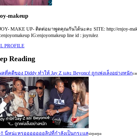
joy-makeup
OY- MAKE UP- ติดต่อมาพูดคุณกันได้นะคะ SITE: http://enjoy-mak
:enjoyomakeup IG:enjoyomakeup line id : joyrulez
L PROFILE
ep Reading
ผลที่คดีของ Diddy ทำให้ Jay Z และ Beyoncé ถูกเพ่งเล็งอย่างหนัก
ca
‼ นี่หน่ะหรอออออออลิปที่กำลังเป็นกระแส
sirparpa