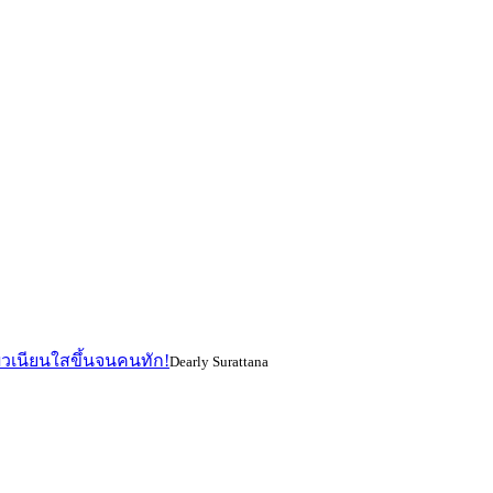
ผิวเนียนใสขึ้นจนคนทัก!
Dearly Surattana