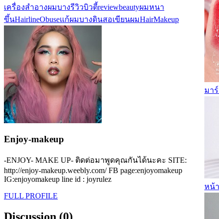
เครื่องสำอาง
ผมบาง
รีวิวบิวตี้
reviewbeauty
ผมหนา
ขึ้น
Hairline
Obuse
แก้ผมบาง
ดินสอเขียนผม
HairMakeup
มาร์
Enjoy-makeup
-ENJOY- MAKE UP- ติดต่อมาพูดคุณกันได้นะคะ SITE:
http://enjoy-makeup.weebly.com/ FB page:enjoyomakeup
IG:enjoyomakeup line id : joyrulez
หน้า
FULL PROFILE
Discussion (0)