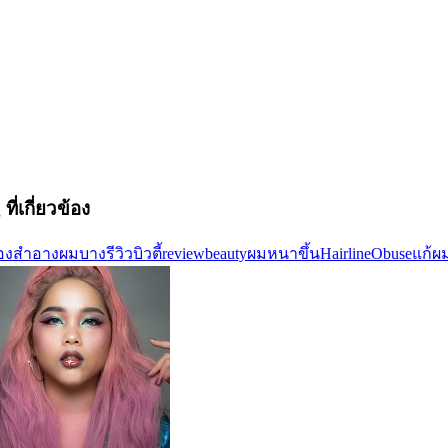
ที่เกี่ยวข้อง
่องสำอาง
ผมบาง
รีวิวบิวตี้
reviewbeauty
ผมหนาขึ้น
Hairline
Obuse
แก้ผ