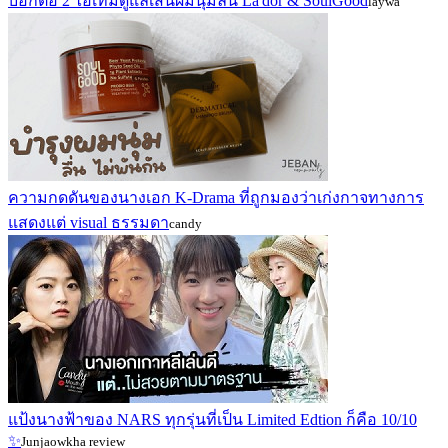
บอกต่อ 2 ไอเท็มดูแลเส้นผมนุ่มลื่น La'dor & SoulGood
laywa
ความกดดันของนางเอก K-Drama ที่ถูกมองว่าเก่งกาจทางการ
แสดงแต่ visual ธรรมดา
candy
แป้งนางฟ้าของ NARS ทุกรุ่นที่เป็น Limited Edtion ก็คือ 10/10
✨
Junjaowkha review