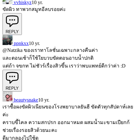
vvhiskyz
10 yr.
ขัดผิว ทาพวกสมูทอีลบรอยค่ะ
REPLY
ppnkxx
10 yr.
@Natzika
ของเราทาโลชั่นเฉพาะกลางคืนค่า
และตอนเช้าก็ใช้ใยบวบขัดตอนอาบน้ำปกติ
แต่ถ้า จขกท ไม่ชัวร์เรื่องสิวขึ้น เราว่าพบแพทย์ดีกว่าค่า :D
REPLY
beautysnake
10 yr.
เราซื้อผงขัดผิวเนียนของโรงพยาบาลยันฮี ขัดตัวทุกสัปดาห์เลย
ค่ะ
คราบขี้ไคล ความสกปรก ออกมาหมด ผสมน้ำมะขามเปียกก้
ช่วยเรื่องรอยสิวด้วยนะคะ
ดีมากลองไปใช้ดู