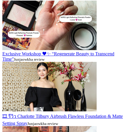
Exclusive Workshop 🖤✨ “Regenerate Beauty to Transcend
Time”
Junjaowkha review
🎞️ รีวิว Charlotte Tilbury Airbrush Flawless Foundation & Matte
Setting Spray
Junjaowkha review