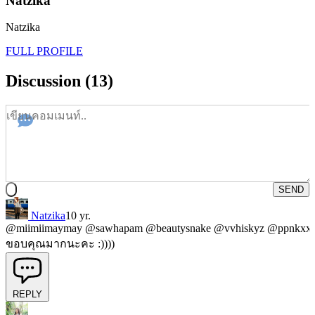
Natzika
Natzika
FULL PROFILE
Discussion (13)
SEND
Natzika
10 yr.
@miimiimaymay
@sawhapam
@beautysnake
@vvhiskyz
@ppnkxx
ขอบคุณมากนะคะ :))))
REPLY