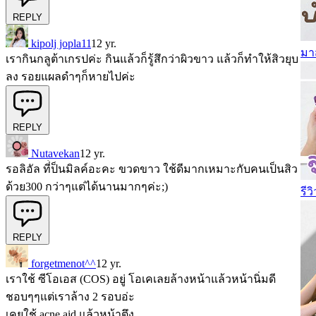
REPLY
kipolj jopla11
12 yr.
มาส
เรากินกลูต้าเกรปค่ะ กินแล้วก็รู้สึกว่าผิวขาว แล้วก็ทำให้สิวยุบ
ลง รอยแผลดำๆก็หายไปค่ะ
REPLY
Nutavekan
12 yr.
รอลิอัล ที่้ป็นมิลค์อะคะ ขวดขาว ใช้ดีมากเหมาะกับคนเป็นสิว
ด้วย300 กว่าๆแต่ได้นานมากๆค่ะ;)
รีว
REPLY
forgetmenot^^
12 yr.
เราใช้ ซีโอเอส (COS) อยู่ โอเคเลยล้างหน้าแล้วหน้านิ่มดี
ชอบๆๆแต่เราล้าง 2 รอบอ่ะ
เคยใช้ acne aid แล้วหน้าตึง