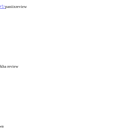
👀✨
paniixreview
kha review
wa