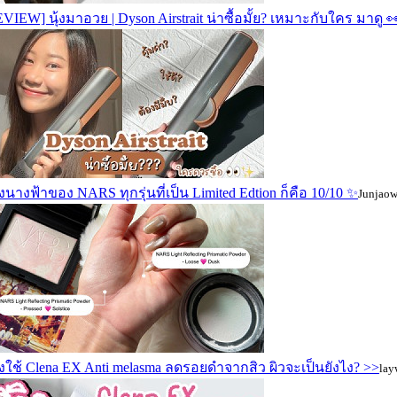
VIEW] นุ้งมาอวย | Dyson Airstrait น่าซื้อมั้ย? เหมาะกับใคร มาดู 
งนางฟ้าของ NARS ทุกรุ่นที่เป็น Limited Edtion ก็คือ 10/10 ✨
Junjaow
งใช้ Clena EX Anti melasma ลดรอยดำจากสิว ผิวจะเป็นยังไง? >>
lay