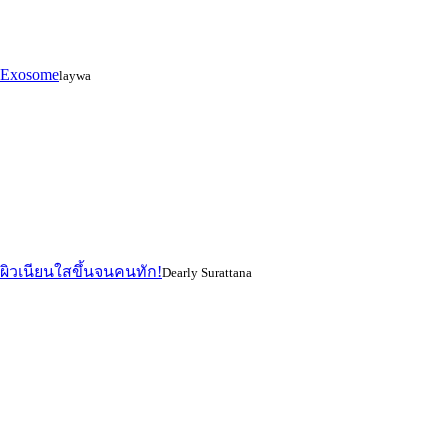
ง Exosome
laywa
 ผิวเนียนใสขึ้นจนคนทัก!
Dearly Surattana