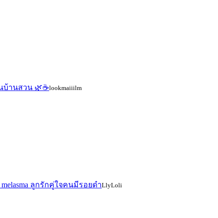
ือนบ้านสวน 🌿☕
lookmaiiilm
 melasma ลูกรักคู่ใจคนมีรอยดำ
LlyLoli