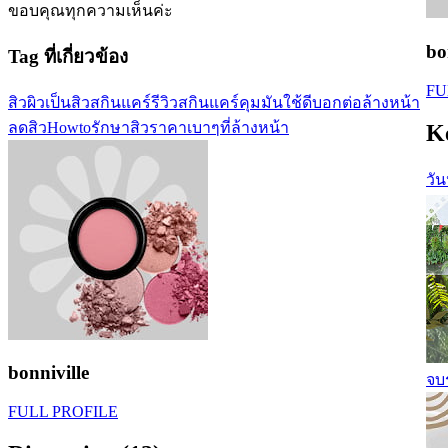
ขอบคุณทุกความเห็นค่ะ
bo
Tag ที่เกี่ยวข้อง
FU
สิว
ผิวเป็นสิว
สกินแคร์
รีวิวสกินแคร์
คุมมัน
ใช้ดีบอกต่อ
ล้างหน้า
ลดสิว
Howtoรักษาสิว
ราคาเบาๆ
ที่ล้างหน้า
K
วั
bonniville
จบร
FULL PROFILE