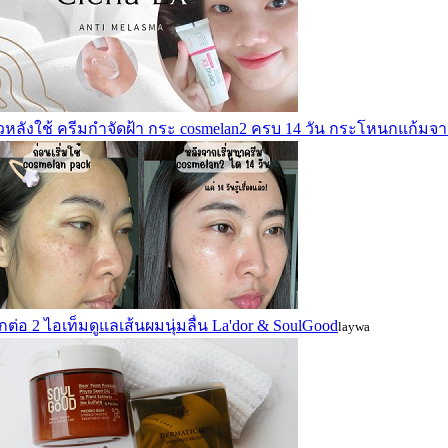
วิวหลังใช้ ครีมกำจัดฝ้า กระ cosmelan2 ครบ 14 วัน กระโหนกแก้มจ
ต่อ 2 ไอเท็มดูแลเส้นผมนุ่มลื่น La'dor & SoulGood
laywa