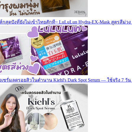
์กสุดปังที่ยังไม่เข้าไทยสักที~ LuLuLun Hydra-EX-Mask สูตรสีม่ว
ิวเซรั่มลดรอยสิวในตำนาน Kiehl's Dark Spot Serum — ใช้จริง 7 วัน