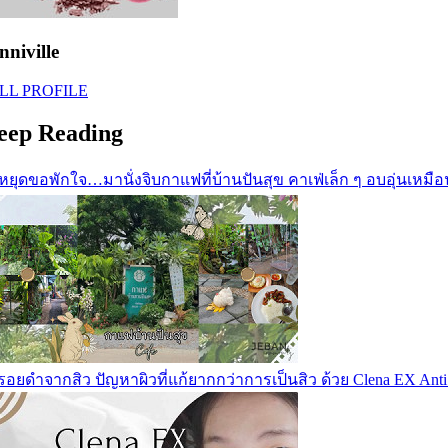
nniville
LL PROFILE
eep Reading
นหยุดขอพักใจ…มานั่งจิบกาแฟที่บ้านปันสุข คาเฟ่เล็ก ๆ อบอุ่นเหม
อยดำจากสิว ปัญหาผิวที่แก้ยากกว่าการเป็นสิว ด้วย Clena EX Anti