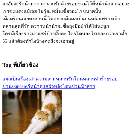
สงสัยจะรักน้ามาก มาฝากรักด้วยรอยข่วนไว้ที่หน้าน้าสาวอย่าง
เราซะแดงแป๋เลย ไม่รู้จะหมั่นเขี้ยวอะไรขนาดนั้น
เดือดร้อนเลยค่ะงานนี้ ไม่อยากมีแผลเป็นบนหน้าเพราะเจ้า
หลานสุดที่รัก คราวหน้าน้าจะซื้อถุงมือผ้าให้ใส่นะลูก
ใครมีเรื่องราวมาแชร์บ้างมั๊ยคะ ใครโดนอะไรเยอะกว่าเรามั๊ย
55 แล้วต้องทำไงบ้างคะถึงจะเอาอยู่
Tag ที่เกี่ยวข้อง
แผลเป็น
เรื่องเล่าความงาม
หลานรัก
โดนหลานทำร้าย
รอย
ข่วน
skincareกู้หน้า
ดูแลผิวหลังโดนข่วน
น้าสาว