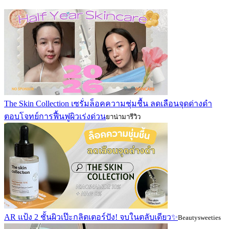
The Skin Collection เซรั่มล็อคความชุ่มชื้น ลดเลือนจุดด่างดำ
ตอบโจทย์การฟื้นฟูผิวเร่งด่วน
ยาน่ามารีวิว
AR แป้ง 2 ชั้นผิวเป๊ะกลิตเตอร์ปัง! จบในตลับเดียว✨
Beautysweeties