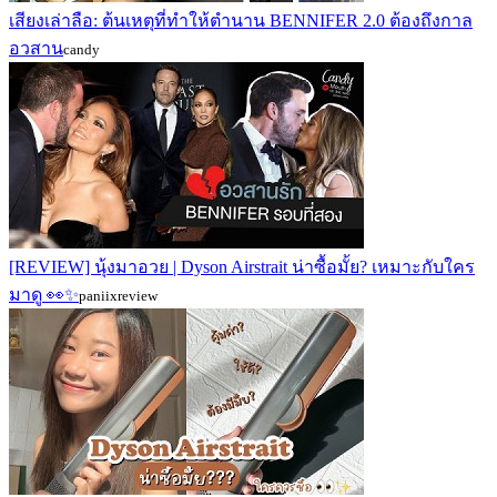
เสียงเล่าลือ: ต้นเหตุที่ทำให้ตำนาน BENNIFER 2.0 ต้องถึงกาล
อวสาน
candy
[REVIEW] นุ้งมาอวย | Dyson Airstrait น่าซื้อมั้ย? เหมาะกับใคร
มาดู 👀✨
paniixreview