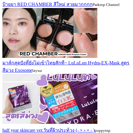
ป้ายยา RED CHAMBER สีใหม่ สวยมากกกก
Parkrop Channel
มาส์กสุดปังที่ยังไม่เข้าไทยสักที~ LuLuLun Hydra-EX-Mask สูตร
สีม่วง Exosome
laywa
half year skincare ver.วันที่ผิวประท้วง (˶ × ༝ × ˶ )
poppytnp