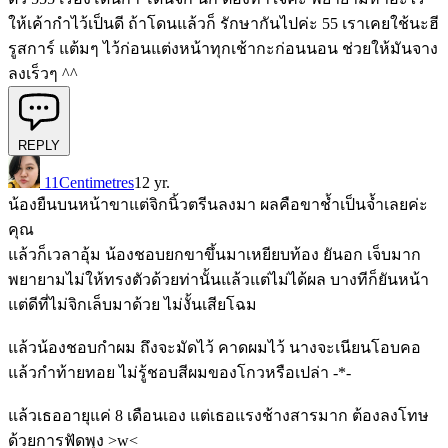
ให้เค้ากำไว้เป็นดี ถ้าโดนแล้วก็ รักษากันไปค่ะ 55 เราเคยใช้นะฮี
รูสการ์ แต้มๆ ไว้ก่อนแต่งหน้าทุกเช้ากะก่อนนอน ช่วยให้มันจาง
ลงเร็วๆ ^^
REPLY
11Centimetres
12 yr.
น้องยืนบนหน้าขาแต่จิกนิ้วตรีนลงมา ผลคือขาช้ำเป็นจ้ำเลยค่ะ
คุณ
แล้วก็เวลาอุ้ม น้องชอบยกขาขึ้นมาเหยียบท้อง ยันอก เจ็บมาก
พยายามไม่ให้ทรงตัวด้วยท่านั้นแล้วแต่ไม่ได้ผล บางทีก็ยันหน้า
แต่ดีที่ไม่จิกเล็บมาด้วย ไม่งั้นเสียโฉม
แล้วน้องชอบกำผม ถึงจะมัดไว้ คาดผมไว้ นางจะเนียนโอบคอ
แล้วกำท้ายทอย ไม่รู้ชอบสีผมของโกวหรือเปล่า -*-
แล้วเธออายุแค่ 8 เดือนเอง แต่เธอแรงช้างสารมาก ต้องลงโทษ
ด้วยการฟัดพุง >w<