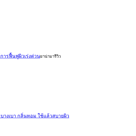
การฟื้นฟูผิวเร่งด่วน
ยาน่ามารีวิว
้อบางเบา กลิ่นหอม ใช้แล้วสบายผิว