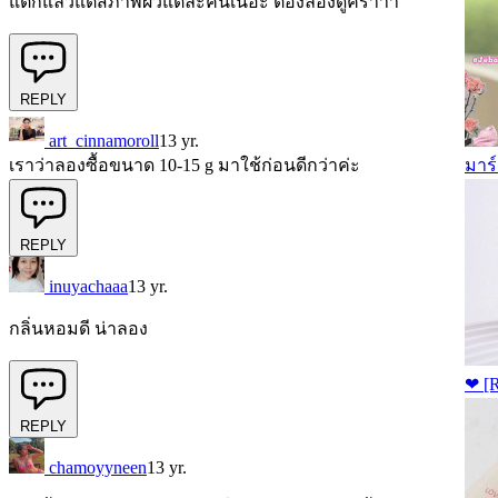
แต่ก้แล้วแต่สภาพผิวแต่ละคนเนอะ ต้องลองดูคร่าาา
REPLY
art_cinnamoroll
13 yr.
มาร์
เราว่าลองซื้อขนาด 10-15 g มาใช้ก่อนดีกว่าค่ะ
REPLY
inuyachaaa
13 yr.
กลิ่นหอมดี น่าลอง
❤ [
REPLY
chamoyyneen
13 yr.