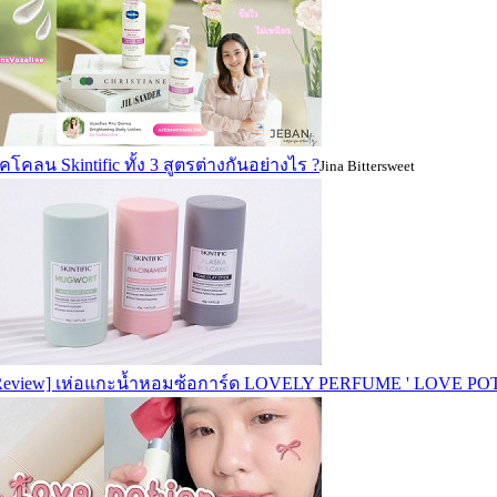
คโคลน Skintific ทั้ง 3 สูตรต่างกันอย่างไร ?
Jina Bittersweet
Review] เห่อแกะน้ำหอมซ้อการ์ด LOVELY PERFUME ' LOVE PO