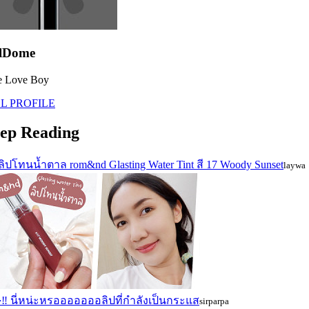
rlDome
e Love Boy
L PROFILE
ep Reading
วลิปโทนน้ำตาล rom&nd Glasting Water Tint สี 17 Woody Sunset
laywa
‼ นี่หน่ะหรอออออออลิปที่กำลังเป็นกระแส
sirparpa