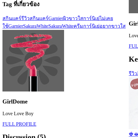
Tag ที่เกี่ยวข้อง
สกินแคร์
รีวิวสกินแคร์
Garnier
ผิวขาวใส
การ์นิเย่
ไม่เคย
Gi
ใช้
GarnierSakuraWhite
SakuraWhite
ครีมการ์นิเย่
อยากขาวใส
Lov
FUL
Ke
รีวิ
GirlDome
Love Love Boy
FULL PROFILE
🍓
Discussion (5)