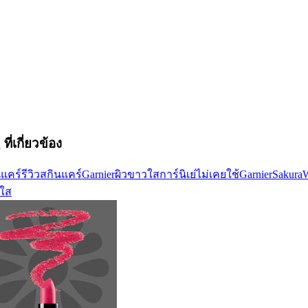
ที่เกี่ยวข้อง
นแคร์
รีวิวสกินแคร์
Garnier
ผิวขาวใส
การ์นิเย่
ไม่เคยใช้
GarnierSakura
ใส