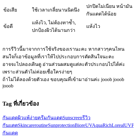
ปกปิดไม่เนียน หน้ามัน
ข้อเสีย
ใช้เวลาเกลี่ยนานนิดนึง
กันแดดได้น้อย
แห้งไว, ไม่ต้องทาซ้ำ,
ข้อดี
แห้งไว
ปกป้องผิวได้นานกว่า
การรีวิวนี้มาจากการใช้จริงของเรานะคะ หากสาวๆคนไหน
สนใจก็เอาข้อมูลที่เราให้ไปประกอบการตัดสินใจนะคะ
อาจจะไปลองเดินดู อ่านส่วนผสมดูแต่ละตัวประกอบไปได้ค่ะ
เพราะส่วนตัวไม่ค่อยเชื่อใครง่ายๆ
ถ้าไม่ได้ลองด้วยตัวเอง ขอบคุณที่เข้ามาอ่านค่ะ jooob jooob
jooob
Tag ที่เกี่ยวข้อง
กันแดด
ผิวแพ้ง่าย
ครีมกันแดด
Sunscreen
รีวิว
กันแดด
Skincareroutine
Sunprotection
BioreUVAquaRich
LorealUVPer
กันแดด