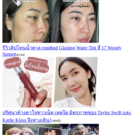
รีวิวลิปโทนน้ำตาล rom&nd Glasting Water Tint สี 17 Woody
Sunset
laywa
ปริศนาค้างคาใจชาวเน็ท เหตุใด มิตรภาพของ Taylor Swift และ
Karlie Kloss จึงห่างเหิน?
candy