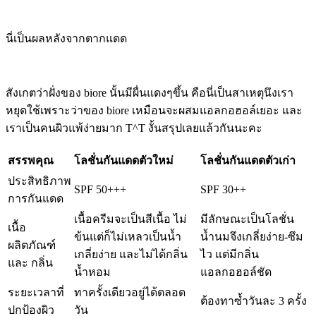
นี่เป็นผลหลังจากตากแดด
สังเกตว่าฝั่งของ biore นั้นมีผื่นแดงๆขึ้น คือนี่เป็นสาเหตุนึงเรา
หยุดใช้เพราะว่าของ biore เหมือนจะผสมแอลกอฮอล์เยอะ และ
เราเป็นคนผิวแพ้ง่ายมาก T^T งั้นสรุปเลยแล้วกันนะคะ
สรรพคุณ
โลชั่นกันแดดตัวใหม่
โลชั่นกันแดดตัวเก่า
ประสิทธิภาพ
SPF 50+++
SPF 30++
การกันแดด
เนื้อครีมจะเป็นสีเนื้อ ไม่
มีลักษณะเป็นโลชั่น
เนื้อ
ข้นแต่ก็ไม่เหลวเป็นน้ำ
น้ำนมจึงเกลี่ยง่าย-ซึม
ผลิตภัณฑ์
เกลี่ยง่าย และไม่ได้กลิ่น
ไว แต่มีกลิ่น
และ กลิ่น
น้ำหอม
แอลกอฮอล์ชัด
ระยะเวลาที่
ทาครั้งเดียวอยู่ได้ตลอด
ต้องทาซ้ำวันละ 3 ครั้ง
ปกป้องผิว
วัน