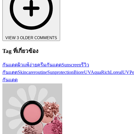
VIEW 3 OLDER COMMENTS
Tag ที่เกี่ยวข้อง
กันแดด
ผิวแพ้ง่าย
ครีมกันแดด
Sunscreen
รีวิว
กันแดด
Skincareroutine
Sunprotection
BioreUVAquaRich
LorealUVPer
กันแดด