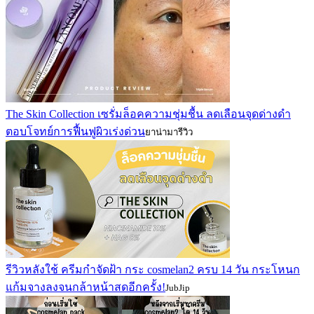
The Skin Collection เซรั่มล็อคความชุ่มชื้น ลดเลือนจุดด่างดำ
ตอบโจทย์การฟื้นฟูผิวเร่งด่วน
ยาน่ามารีวิว
รีวิวหลังใช้ ครีมกำจัดฝ้า กระ cosmelan2 ครบ 14 วัน กระโหนก
แก้มจางลงจนกล้าหน้าสดอีกครั้ง!
JubJip