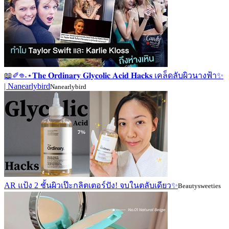
📖✐𖦹˖⋆𝐓𝐡𝐞 𝐎𝐫𝐝𝐢𝐧𝐚𝐫𝐲 𝐆𝐥𝐲𝐜𝐨𝐥𝐢𝐜 𝐀𝐜𝐢𝐝 𝐇𝐚𝐜𝐤𝐬 เคล็ดลับผิวนางฟ้า✨
| Nanearlybird
Nanearlybird
AR แป้ง 2 ชั้นผิวเป๊ะกลิตเตอร์ปัง! จบในตลับเดียว✨
Beautysweeties