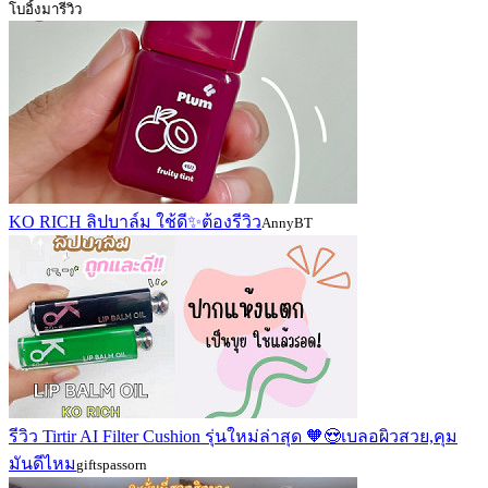
โบอิ้งมารีวิว
KO RICH ลิปบาล์ม ใช้ดี✨ต้องรีวิว
AnnyBT
รีวิว Tirtir AI Filter Cushion รุ่นใหม่ล่าสุด 🧡😍เบลอผิวสวย,คุม
มันดีไหม
giftspassorn