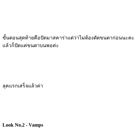
ขั้นตอนสุดท้ายคือปัดมาสคาร่าแต่ว่าไม่ต้องดัดขนตาก่อนนะคะ
แล้วก็ปัดแค่ขนตาบนพอค่ะ
ลุคแรกเสร็จแล้วค่า
Look No.2 - Vamps