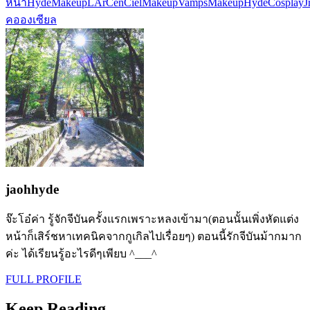
หน้า
HydeMakeup
LArCenCielMakeup
VampsMakeup
HydeCosplay
J
คอองเซียล
jaohhyde
จ๊ะโอ๋ค่า รู้จักจีบันครั้งแรกเพราะหลงเข้ามา(ตอนนั้นเพิ่งหัดแต่ง
หน้าก็เสิร์ชหาเทคนิคจากกูเกิลไปเรื่อยๆ) ตอนนี้รักจีบันม้ากมาก
ค่ะ ได้เรียนรู้อะไรดีๆเพียบ ^___^
FULL PROFILE
Keep Reading