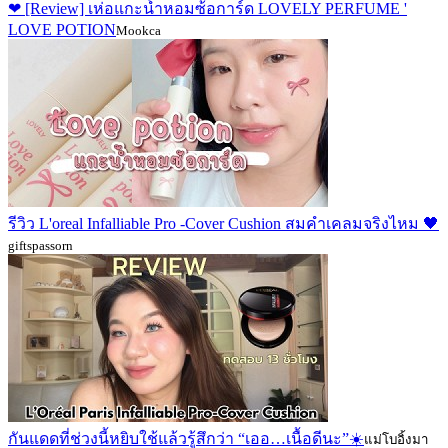
❤ [Review] เห่อแกะน้ำหอมซ้อการ์ด LOVELY PERFUME '
LOVE POTION
Mookca
รีวิว L'oreal Infalliable Pro -Cover Cushion สมคำเคลมจริงไหม 🖤
giftspassorn
กันแดดที่ช่วงนี้หยิบใช้แล้วรู้สึกว่า “เออ…เนื้อดีนะ”☀️
แม่โบอิ้งมา