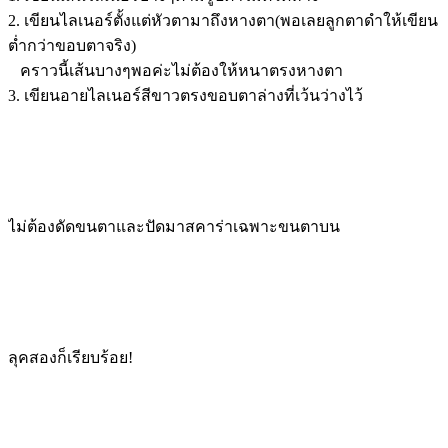
2. เขียนไลเนอร์ตั้งแต่หัวตามาถึงหางตา(พอเลยลูกตาดำให้เขียน
ต่ำกว่าขอบตาจริง)
คราวนี้เส้นบางๆพอค่ะไม่ต้องให้หนาตรงหางตา
3. เขียนอายไลเนอร์สีขาวตรงขอบตาล่างที่เว้นว่างไว้
ไม่ต้องดัดขนตาและปัดมาสคาร่าเฉพาะขนตาบน
ลุคสองก็เรียบร้อย!