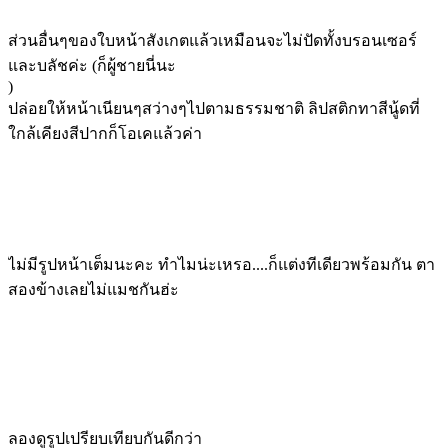
ส่วนอื่นๆของใบหน้าสังเกตแล้วเหมือนจะไม่ปัดทั้งบรอนเซอร์
และบลัชค่ะ (ก็ผู้ชายนี่นะ
)
ปล่อยให้หน้าเนียนๆสว่างๆไปตามธรรมชาติ ลิปสติกทาสีนู้ดที่
ใกล้เคียงสีปากก็โอเคแล้วค่า
ไม่มีรูปหน้าเต็มนะคะ ทำไมน่ะเหรอ....ก็แต่งทีเดียวพร้อมกัน ตา
สองข้างเลยไม่แมชกันฮ่ะ
ลองดูรูปเปรียบเทียบกันดีกว่า