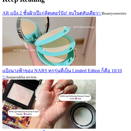
AR แป้ง 2 ชั้นผิวเป๊ะกลิตเตอร์ปัง! จบในตลับเดียว✨
Beautysweeties
แป้งนางฟ้าของ NARS ทุกรุ่นที่เป็น Limited Edtion ก็คือ 10/10
✨
Junjaowkha review