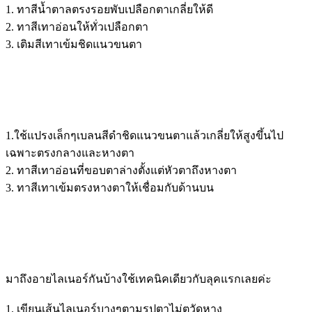
1. ทาสีน้ำตาลตรงรอยพับเปลือกตาเกลี่ยให้ดี
2. ทาสีเทาอ่อนให้ทั่วเปลือกตา
3. เติมสีเทาเข้มชิดแนวขนตา
1.ใช้แปรงเล็กๆเบลนสีดำชิดแนวขนตาแล้วเกลี่ยให้สูงขึ้นไป
เฉพาะตรงกลางและหางตา
2. ทาสีเทาอ่อนที่ขอบตาล่างตั้งแต่หัวตาถึงหางตา
3. ทาสีเทาเข้มตรงหางตาให้เชื่อมกับด้านบน
มาถึงอายไลเนอร์กันบ้างใช้เทคนิคเดียวกับลุคแรกเลยค่ะ
1. เขียนเส้นไลเนอร์บางๆตามรูปตาไม่ตวัดหาง