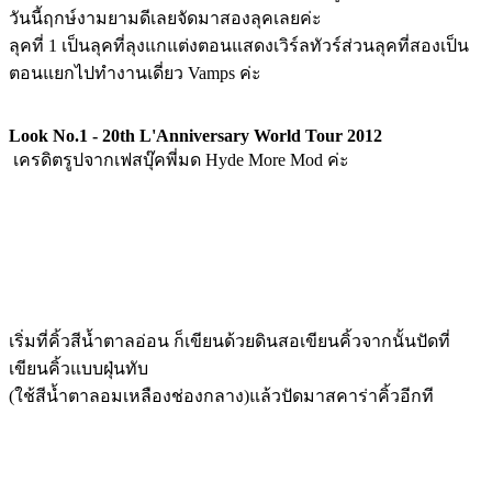
วันนี้ฤกษ์งามยามดีเลยจัดมาสองลุคเลยค่ะ
ลุคที่ 1 เป็นลุคที่ลุงแกแต่งตอนแสดงเวิร์ลทัวร์ส่วนลุคที่สองเป็น
ตอนแยกไปทำงานเดี่ยว Vamps ค่ะ
Look No.1 - 20th L'Anniversary World Tour 2012
เครดิตรูปจากเฟสบุ๊คพี่มด Hyde More Mod ค่ะ
เริ่มที่คิ้วสีน้ำตาลอ่อน ก็เขียนด้วยดินสอเขียนคิ้วจากนั้นปัดที่
เขียนคิ้วแบบฝุ่นทับ
(ใช้สีน้ำตาลอมเหลืองช่องกลาง)แล้วปัดมาสคาร่าคิ้วอีกที