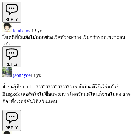
REPLY
kanikama
13 yr.
โชคดีที่เงินยังไม่ออกช่วงเวิลทัวbkkวาง เรียกว่ารอดเพราะจน
555
REPLY
jaohhyde
13 yr.
สั่งจนรู้สึกบาป....555555555555555 เราก็เป็น ดีวีดีเวิร์ลทัวร์
Bangkok เลยตัดใจไม่ซื้อแพงมหาโหดรักแค่ไหนก็จ่ายไม่ลง อาจ
ต้องพึ่งเวอร์ชั่นไต้หวันแทน
REPLY