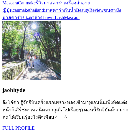
Mascara
Canmake
รีวิวมาสคาร่า
เครื่องสำอาง
ญี่ปุ่น
canmakethailand
มาสคาร่ากันน้ำ
BeautyReview
ขนตาปัง
มาสคาร่าขนตาล่าง
LowerLashMascara
jaohhyde
จ๊ะโอ๋ค่า รู้จักจีบันครั้งแรกเพราะหลงเข้ามา(ตอนนั้นเพิ่งหัดแต่ง
หน้าก็เสิร์ชหาเทคนิคจากกูเกิลไปเรื่อยๆ) ตอนนี้รักจีบันม้ากมาก
ค่ะ ได้เรียนรู้อะไรดีๆเพียบ ^___^
FULL PROFILE