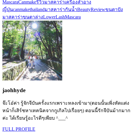
Mascara
Canmake
รีวิวมาสคาร่า
เครื่องสำอาง
ญี่ปุ่น
canmakethailand
มาสคาร่ากันน้ำ
BeautyReview
ขนตาปัง
มาสคาร่าขนตาล่าง
LowerLashMascara
jaohhyde
จ๊ะโอ๋ค่า รู้จักจีบันครั้งแรกเพราะหลงเข้ามา(ตอนนั้นเพิ่งหัดแต่ง
หน้าก็เสิร์ชหาเทคนิคจากกูเกิลไปเรื่อยๆ) ตอนนี้รักจีบันม้ากมาก
ค่ะ ได้เรียนรู้อะไรดีๆเพียบ ^___^
FULL PROFILE