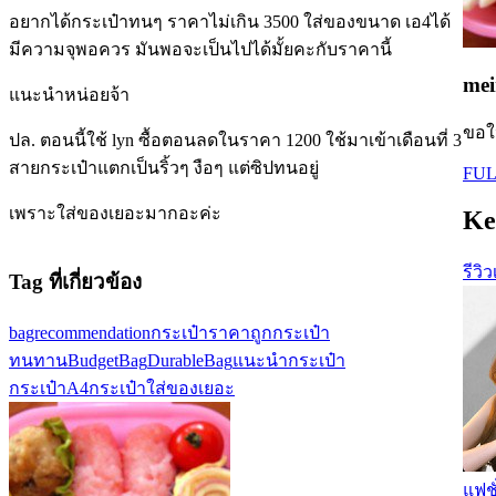
อยากได้กระเป๋าทนๆ ราคาไม่เกิน 3500 ใส่ของขนาด เอ4ได้
มีความจุพอควร มันพอจะเป็นไปได้มั้ยคะกับราคานี้
mei
แนะนำหน่อยจ้า
ขอใ
ปล. ตอนนี้ใช้ lyn ซื้อตอนลดในราคา 1200 ใช้มาเข้าเดือนที่ 3
สายกระเป๋าแตกเป็นริ้วๆ งือๆ แต่ซิปทนอยู่
FUL
เพราะใส่ของเยอะมากอะค่ะ
Ke
รีวิ
Tag ที่เกี่ยวข้อง
bagrecommendation
กระเป๋าราคาถูก
กระเป๋า
ทนทาน
BudgetBag
DurableBag
แนะนำกระเป๋า
กระเป๋าA4
กระเป๋าใส่ของเยอะ
แฟชั