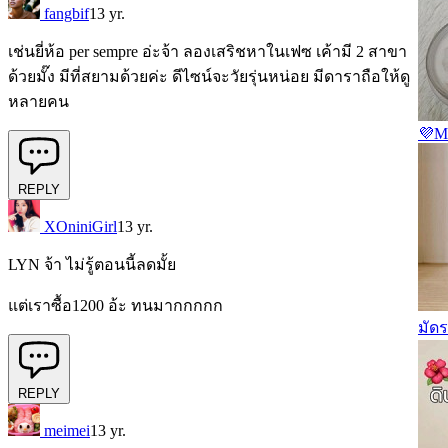
fangbif
13 yr.
เช่นยี่ห้อ per sempre อ่ะจ้า ลองเสริชหาในเฟซ เค้ามี 2 สาขา
ด้วยมั๊ง มีที่สยามด้วยค่ะ ดีไซน์จะวัยรุ่นหน่อย มีดาราถือให้ดู
หลายคน
💜Ma
REPLY
XOniniGirl
13 yr.
LYN จ้า ไม่รู้ตอนนี้ลดมั้ย
แต่เราซื้อ1200 อ้ะ ทนมากกกกก
มัดร
REPLY
meimei
13 yr.