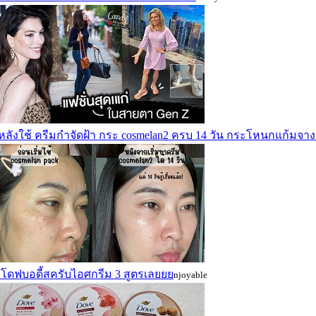
วหลังใช้ ครีมกำจัดฝ้า กระ cosmelan2 ครบ 14 วัน กระโหนกแก้มจา
ว โดฟบอดี้สครับไอศกรีม 3 สูตรเลยยย
njoyable