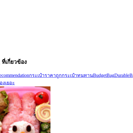
ที่เกี่ยวข้อง
recommendation
กระเป๋าราคาถูก
กระเป๋าทนทาน
BudgetBag
DurableB
ของเยอะ