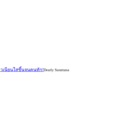
ผิวเนียนใสขึ้นจนคนทัก!
Dearly Surattana