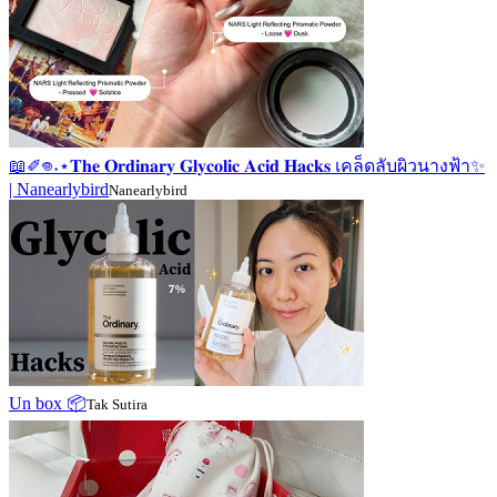
📖✐𖦹˖⋆𝐓𝐡𝐞 𝐎𝐫𝐝𝐢𝐧𝐚𝐫𝐲 𝐆𝐥𝐲𝐜𝐨𝐥𝐢𝐜 𝐀𝐜𝐢𝐝 𝐇𝐚𝐜𝐤𝐬 เคล็ดลับผิวนางฟ้า✨
| Nanearlybird
Nanearlybird
Un box 📦
Tak Sutira