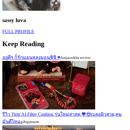
sassy luva
FULL PROFILE
Keep Reading
อยู่ดีๆ ก็รักมอนหลงมอนชิชิ ♥️
Junjaowkha review
รีวิว Tirtir AI Filter Cushion รุ่นใหม่ล่าสุด 🧡😍เบลอผิวสวย,คุม
มันดีไหม
giftspassorn