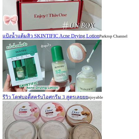
แป้งน้ำแต้มสิว SKINTIFIC Acne Drying Lotion
Parkrop Channel
รีวิว โดฟบอดี้สครับไอศกรีม 3 สูตรเลยยย
njoyable