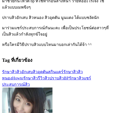
มาช่วยกันโหวต bp ที่ใช้ทาก่อนล้างหน้า ว่ายี่ห้ออะไรเจ๋ง ใช้
แล้วแบบเมพขิงๆ
ปราบสิวอักเสบ สิวหนอง สิวอุดตัน นูนแดง ได้แบบชงัดนัก
มาร่วมแชร์ประสบการณ์กันนะคะ เพื่อเป็นประโยชน์ต่อสาวๆที่
เป็นสิวแล้วกำลังทุกข์ใจอยู่
หรือใครมีวิธีปราบสิวแบบไหนมาบอกเล่ากันได้จ้า ^^
Tag ที่เกี่ยวข้อง
รักษาสิว
สิวอักเสบ
สิวอุดตัน
สกินแคร์รักษาสิว
สิว
หนอง
Howtoรักษาสิว
รีวิวสิว
ปราบสิว
BPรักษาสิว
แชร์
ประสบการณ์สิว