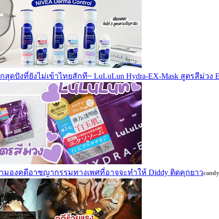
กสุดปังที่ยังไม่เข้าไทยสักที~ LuLuLun Hydra-EX-Mask สูตรสีม่วง
ตามองคดีอาชญากรรมทางเพศที่อาจจะทำให้ Diddy ติดคุกยาว
cand