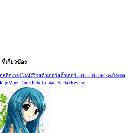
ที่เกี่ยวข้อง
ัก
สติกเกอร์ไลน์
รีวิวสติกเกอร์
สติ๊กเกอร์LINE
LINEStickers
โหลด
oguMogu
TrueH
EchoKuntana
StickerReview