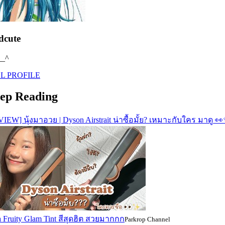
dcute
__^
L PROFILE
ep Reading
IEW] นุ้งมาอวย | Dyson Airstrait น่าซื้อมั้ย? เหมาะกับใคร มาดู 
 Fruity Glam Tint สีสุดฮิต สวยมากกก
Parkrop Channel