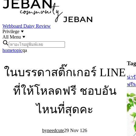
Webboard
Daisy Review
Privilege
All Menu
home
topic
qa
Tag 
ในบรรดาสติ๊กเกอร์ LINE
น่าร
ฟรี
M
ที่ให้โหลดฟรี ชอบอัน
ไหนที่สุดคะ
needcute
29 Nov 12
6