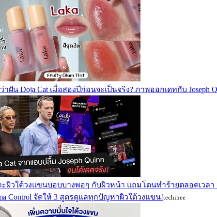
ว่าฝัน Doja Cat เมื่อสองปีก่อนจะเป็นจริง? ภาพออกเดทกับ Joseph Q
าะผิวใต้วงแขนบอบบางพอๆ กับผิวหน้า แถมโดนทำร้ายตลอดเวลา เ
a Control จัดให้ 3 สูตรดูแลทุกปัญหาผิวใต้วงแขน!
techinee