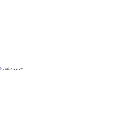
✨
paniixreview