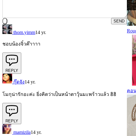
SEND
Roug
thom.yimm
14 yr.
ชอบน้องจิ๋วค๊าาาา
REPLY
กุ๊ดจัง
14 yr.
คอน
โมกุน่ารักอะค่ะ ยิ่งคิดว่าเป็นหน้าตาวุ้นมะพร้าวแล้ว ฮิฮิ
REPLY
mamizila
14 yr.