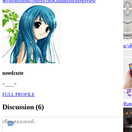
ฟรี
MoguMogu
TrueH
EchoKuntana
StickerReview
มาส์
needcute
^____^
FULL PROFILE
จับ
Discussion (6)