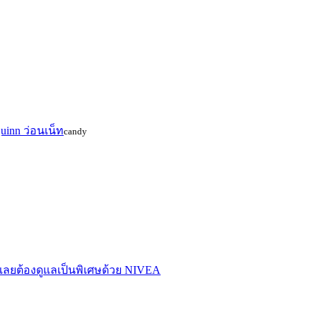
uinn ว่อนเน็ท
candy
ลยต้องดูแลเป็นพิเศษด้วย NIVEA