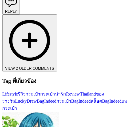
REPLY
VIEW 2 OLDER COMMENTS
Tag ที่เกี่ยวข้อง
Lifestyle
รีวิวกระเป๋า
กระเป๋าน่ารัก
ReviewThailand
ของ
รางวัล
LuckyDraw
BagIndeed
กระเป๋าBagIndeed
สล็อตBagIndeed
เก
กระเป๋า