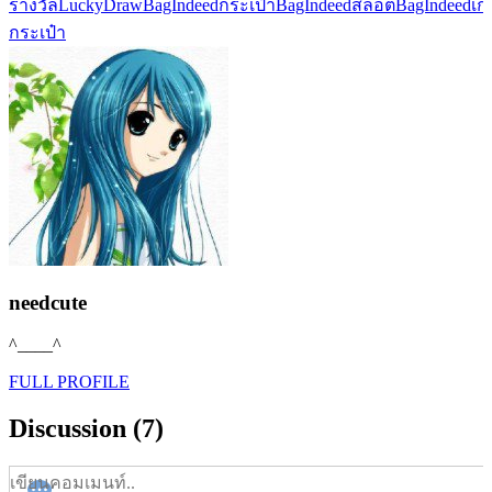
รางวัล
LuckyDraw
BagIndeed
กระเป๋าBagIndeed
สล็อตBagIndeed
เก
กระเป๋า
needcute
^____^
FULL PROFILE
Discussion (7)