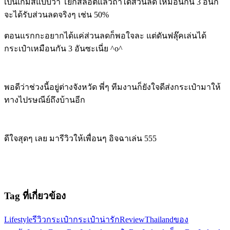
เป็นเกมส์แบบว่า โยกสล็อตแล้วถ้าได้ส่วนลด เหมือนกัน 3 อันก็
จะได้รับส่วนลดจริงๆ เช่น 50%
ตอนแรกกะอยากได้แค่ส่วนลดก็พอใจละ แต่ดันฟลุ๊คเล่นได้
กระเป๋าเหมือนกัน 3 อันซะเนี่ย ^o^
พอดีว่าช่วงนี้อยู่ต่างจังหวัด พี่ๆ ทีมงานก็ยังใจดีส่งกระเป๋ามาให้
ทางไปรษณีย์ถึงบ้านอีก
ดีใจสุดๆ เลย มารีวิวให้เพื่อนๆ อิจฉาเล่น 555
Tag ที่เกี่ยวข้อง
Lifestyle
รีวิวกระเป๋า
กระเป๋าน่ารัก
ReviewThailand
ของ