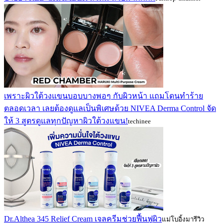
เพราะผิวใต้วงแขนบอบบางพอๆ กับผิวหน้า แถมโดนทำร้าย
ตลอดเวลา เลยต้องดูแลเป็นพิเศษด้วย NIVEA Derma Control จัด
ให้ 3 สูตรดูแลทุกปัญหาผิวใต้วงแขน!
techinee
Dr.Althea 345 Relief Cream เจลครีมช่วยฟื้นฟูผิว
แม่โบอิ้งมารีวิว