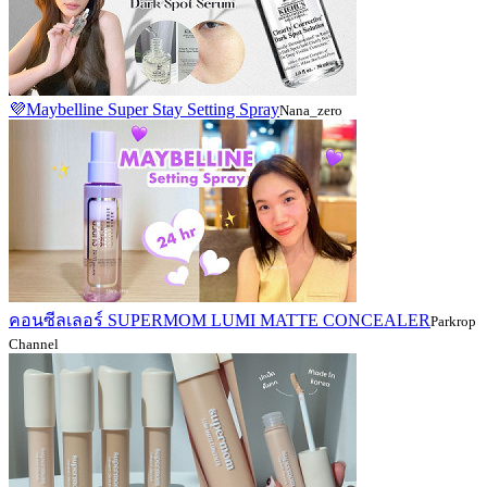
💜Maybelline Super Stay Setting Spray
Nana_zero
คอนซีลเลอร์ SUPERMOM LUMI MATTE CONCEALER
Parkrop
Channel