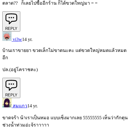
ตลาด?? ก็เลยไปซื้ออีกร้าน ก็ได้ขวดใหญ่มา = =
REPLY
vi3w
14 yr.
บ้านเราขายยา ขวดเล็กไม่ขาดนะคะ แต่ขวดใหญ่หมดแล้วหมด
อีก
ปล.(อยู่โคราชคะ)
REPLY
สมแกว
14 yr.
ขาดจร้า น้าเราเป็นหมอ แบบเซ็งมากเลย 55555555 เห็นว่ากักตุน
ช่วงน้ำท่วมอ่ะจ้ราาาาา