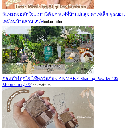
วันหยุดขอพักใจ…มานั่งจิบกาแฟที่บ้านปันสุข คาเฟ่เล็ก ๆ อบอุ่น
เหมือนบ้านสวน 🌿☕
lookmaiiilm
คอนทัวร์ถูกใจ ใช้ทุกวันกับ CANMAKE Shading Powder #05
Moon Greige ✨
lookmaiiilm