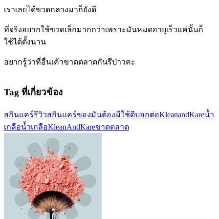
เราเลยได้ขวดกลางมาก็ยังดี
ที่จริงอยากใช้ขวดเล็กมากกว่าเพราะมันหมดอายุเร็วแค่นั้นก็
ใช้ได้ตั้งนาน
อยากรู้ว่าที่อื่นเค้าขาดตลาดกันรึป่าวคะ
Tag ที่เกี่ยวข้อง
สกินแคร์
รีวิวสกินแคร์
ของมันต้องมี
ใช้ดีบอกต่อ
KleanandKare
น้ำ
เกลือ
น้ำเกลือKleanAndKare
ขาดตลาด