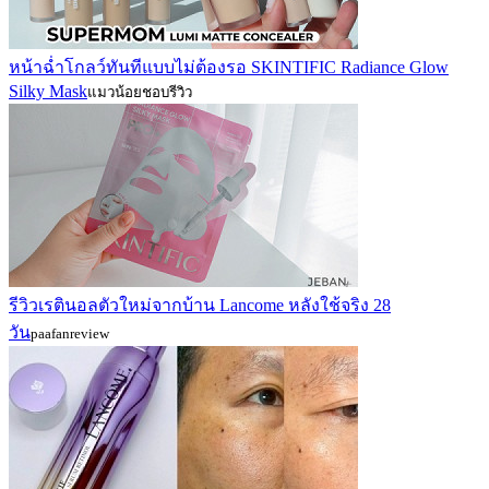
หน้าฉ่ำโกลว์ทันทีแบบไม่ต้องรอ SKINTIFIC Radiance Glow
Silky Mask
แมวน้อยชอบรีวิว
รีวิวเรตินอลตัวใหม่จากบ้าน Lancome หลังใช้จริง 28
วัน
paafanreview