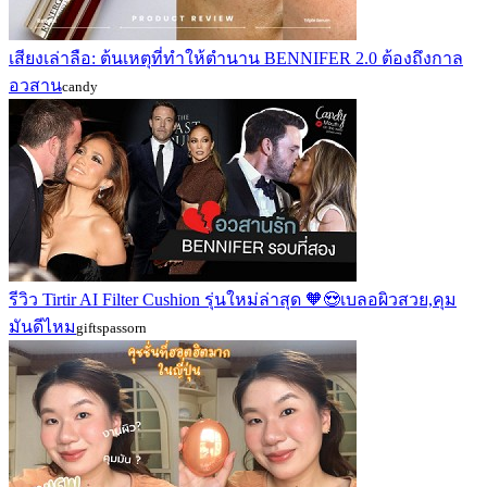
เสียงเล่าลือ: ต้นเหตุที่ทำให้ตำนาน BENNIFER 2.0 ต้องถึงกาล
อวสาน
candy
รีวิว Tirtir AI Filter Cushion รุ่นใหม่ล่าสุด 🧡😍เบลอผิวสวย,คุม
มันดีไหม
giftspassorn