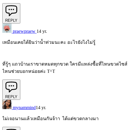
REPLY
praewpraew
14 yr.
เหมือนเคยได้ยินว่าน้ำท่วมนะคะ อะไรยังไงไม่รู้
ที่รู้ๆ แถวบ้านเราขาดหมดทุกขวด ใครมีแหล่งซื้อที่ไหนขวดไซส์
ไหนช่วยบอกหน่อยค่ะ T^T
REPLY
mynammind
14 yr.
ไม่เจอนานแล้วเหมือนกันจ้าา ได้แต่ขวดกลางมา