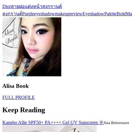
Dior
สายฝอ
แต่งหน้าสงกรานต์
สงกรานต์
Purpleeyeshadow
makeupreview
EyeshadowPalette
BoldMa
Alisa Book
FULL PROFILE
Keep Reading
Kanebo Allie SPF50+ PA++++ Gel UV Sunscreen 🌞
Jina Bittersweet