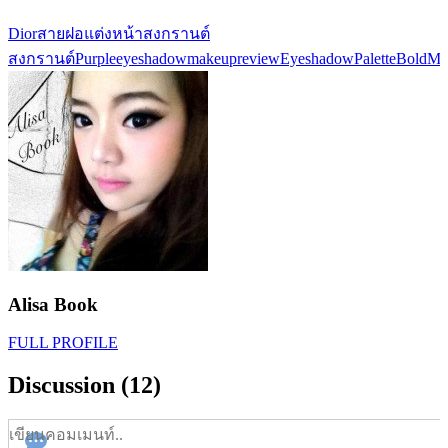
Dior
สายฝอ
แต่งหน้าสงกรานต์
สงกรานต์
Purpleeyeshadow
makeupreview
EyeshadowPalette
BoldMa
Alisa Book
FULL PROFILE
Discussion (12)