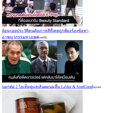
ย้อนรอยประวัติคนดังเกาหลีที่เคยถูกฟ้องร้องข้อหา
อาชญากรรมทางเพศ
candy
บอกต่อ 2 ไอเท็มดูแลเส้นผมนุ่มลื่น La'dor & SoulGood
laywa