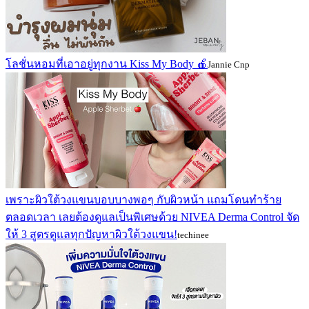
โลชั่นหอมที่เอาอยู่ทุกงาน Kiss My Body 🍎
Jannie Cnp
เพราะผิวใต้วงแขนบอบบางพอๆ กับผิวหน้า แถมโดนทำร้าย
ตลอดเวลา เลยต้องดูแลเป็นพิเศษด้วย NIVEA Derma Control จัด
ให้ 3 สูตรดูแลทุกปัญหาผิวใต้วงแขน!
techinee