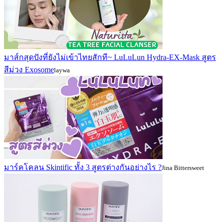
มาส์กสุดปังที่ยังไม่เข้าไทยสักที~ LuLuLun Hydra-EX-Mask สูตร
สีม่วง Exosome
laywa
มาร์คโคลน Skintific ทั้ง 3 สูตรต่างกันอย่างไร ?
Jina Bittersweet