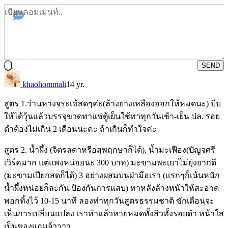
SEND
khaohommali
14 yr.
สูตร 1.ว่านหางจระเข้สดๆค่ะ(ล้างยางเหลืองออกให้หมดนะ) บีบ
ให้ได้วุ้นแล้วบรรจุขวดทาแช่ตู้เย็นใช้ทาทุกวันเช้า-เย็น ปล. รอย
ดำต้องไม่เกิน 2 เดือนนะคะ ถ้าเกินก็ทำใจค่ะ
สูตร 2. น้ำผึ้ง (จิตรลดาหรือสุพฤกษาก็ได้), น้ำมะเฟือง(ปัญจศรี
เวิร์คมาก แต่แพงหน่อยนะ 300 บาท) มะขามพะเยาไม่ยุ่งยากดี
(มะขามเปียกสดก็ได้) 3 อย่างผสมบนฝ่ามือเรา (แรกๆก็เน้นหนัก
น้ำผึ้งหน่อยก็ละกัน ป้องกันการแสบ) ทาหลังล้างหน้าให้สะอาด
พอกทิ้งไว้ 10-15 นาที ลองทำทุกวันสูตรธรรมชาติ ซักเดือนจะ
เห็นการเปลี่ยนแปลง เราทำแล้วหายหมดทั้งสิวทั้งรอยดำ หน้าใส
เป็นของแถมจ้าาาา