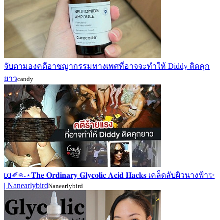
จับตามองคดีอาชญากรรมทางเพศที่อาจจะทำให้ Diddy ติดคุก
ยาว
candy
📖✐𖦹˖⋆𝐓𝐡𝐞 𝐎𝐫𝐝𝐢𝐧𝐚𝐫𝐲 𝐆𝐥𝐲𝐜𝐨𝐥𝐢𝐜 𝐀𝐜𝐢𝐝 𝐇𝐚𝐜𝐤𝐬 เคล็ดลับผิวนางฟ้า✨
| Nanearlybird
Nanearlybird