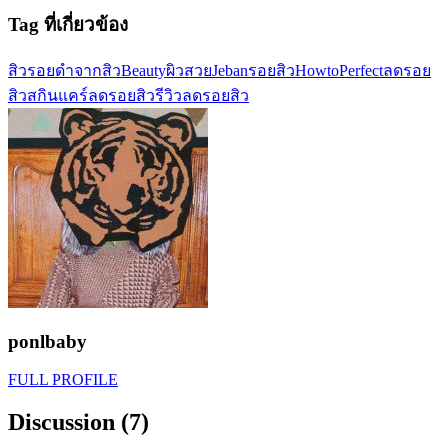
Tag ที่เกี่ยวข้อง
สิว
รอยดำจากสิว
Beauty
ผิวสวย
Jeban
รอยสิว
HowtoPerfect
ลดรอย
สิว
สกินแคร์ลดรอยสิว
รีวิวลดรอยสิว
ponlbaby
FULL PROFILE
Discussion (7)