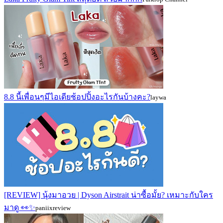
8.8 นี้เพื่อนๆมีไอเดียช้อปปิ้งอะไรกันบ้างคะ?
laywa
[REVIEW] นุ้งมาอวย | Dyson Airstrait น่าซื้อมั้ย? เหมาะกับใคร
มาดู 👀✨
paniixreview