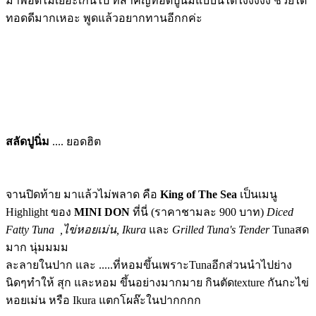
มาพอดีไม่เยอะเกินไป ที่สำคัญทอดปูนิ่มแบบนี้ได้ไงงงงง ช่วยได้
ทอดดีมากเหอะ พูดแล้วอยากทานอีกกค่ะ
สลัดปูนิ่ม
.... ยอดฮิต
จานปิดท้าย มาแล้วไม่พลาด คือ
King of The Sea
เป็นเมนู
Highlight ของ
MINI DON
ที่นี่ (ราคาชามละ 900 บาท)
Diced
Fatty Tuna ,ไข่หอยเม่น, Ikura
และ
Grilled Tuna's Tender
Tunaสด
มาก นุ่มมมม
ละลายในปาก และ .....ที่หอมขึ้นเพราะTunaอีกส่วนนำไปย่าง
นิดๆทำให้ สุก และหอม ขึ้นอย่างมากมาย กินตัดtexture กันกะไข่
หอยเม่น หรือ Ikura แตกโผล๊ะในปากกกก