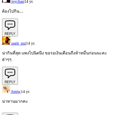
joychan
14 yr.
ต้องไปกิน....
REPLY
sagit_pui
14 yr.
น่ากินที่สุด แพงไปนิดนึง ขอรอเงินเดือนถึงห้าหมื่นก่อนนะคะ
ฮ่าๆๆ
REPLY
foniw
14 yr.
น่าทานมากคะ