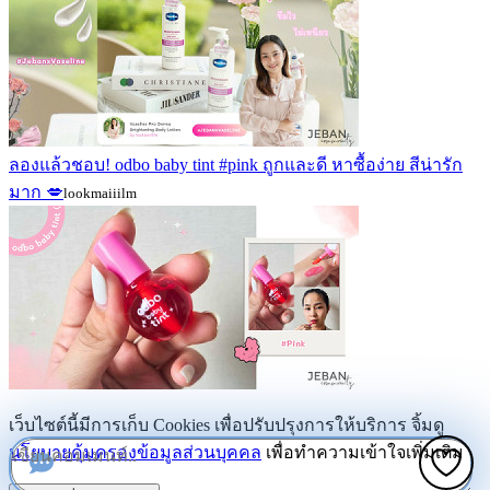
ลองแล้วชอบ! odbo baby tint #pink ถูกและดี หาซื้อง่าย สีน่ารัก
มาก 💋
lookmaiiilm
เว็บไซต์นี้มีการเก็บ Cookies เพื่อปรับปรุงการให้บริการ จิ้มดู
นโยบายคุ้มครองข้อมูลส่วนบุคคล
เพื่อทำความเข้าใจเพิ่มเติม