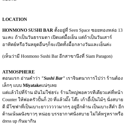
LOCATION
HONMONO SUSHI BAR
ตั้งอยู่ที่ Seen Space ซอยทองหล่อ 13
นะคะ ถ้าเป็นวันธรรมดา เปิดแต่มื้อเย็น แต่ถ้าเป็นวันเสาร์
อาทิตย์หรือวันหยุดอื่นๆก็จะเปิดทั้งมื้อกลางวันและเย็นค่ะ
(เห็นว่ามี Honmono Sushi Bar อีกสาขานึงที่ Siam Paragon)
ATMOSPHERE
ตอนแรก อ่านคำว่า
"Sushi Bar"
เราจินตนาการไปว่า ร้านต้อง
เล็กๆ แบบ
Miyatake
แน่ๆเลย
แต่แล้วไปที่ร้าน มันไม่ใช่ฮร่ะ ร้านใหญ่พอควรทีเดียวแค่ที่หน้า
Counter ให้พ่อครัวปั้นก็ 20 ที่แล้วมั๊ง โต๊ะ เก้าอี้เป็นไม้ๆ นั่งสบาย
ดี มีโซฟาที่เป็นเบาะยาวววววมากๆ อยู่อีกด้าน เป็นเบาะสีดำ อีก
ด้านเน้นผนังขาวๆ หน่อย บรรยากาศนั่งสบาย ไม่ได้หรูหราหรือ
dress up กันมากิน