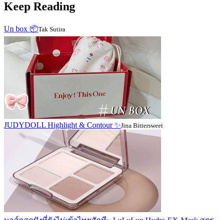
Keep Reading
Un box 📦
Tak Sutira
JUDYDOLL Highlight & Contour ✨
Jina Bittersweet