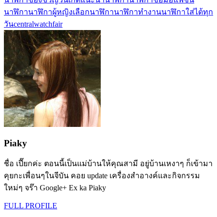
นาฬิกา
นาฬิกาผู้หญิง
เลือกนาฬิกา
นาฬิกาทำงาน
นาฬิกาใส่ได้ทุก
วัน
centralwatchfair
Piaky
ชื่อ เปี๊ยกค่ะ ตอนนี้เป็นแม่บ้านให้คุณสามี อยู่บ้านเหงาๆ ก็เข้ามา
คุยกะเพื่อนๆในจีบัน คอย update เครื่องสำอางค์และกิจกรรม
ใหม่ๆ จร๊า Google+ Ex ka Piaky
FULL PROFILE