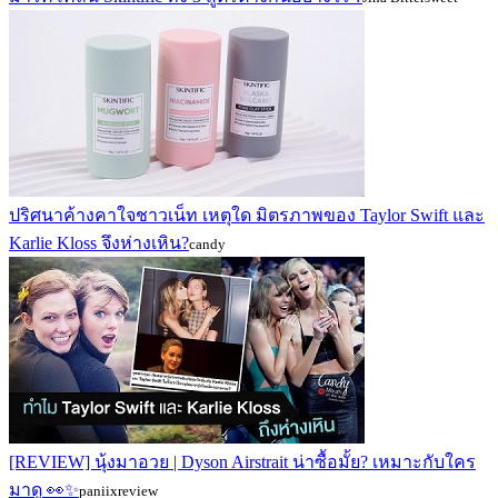
ปริศนาค้างคาใจชาวเน็ท เหตุใด มิตรภาพของ Taylor Swift และ
Karlie Kloss จึงห่างเหิน?
candy
[REVIEW] นุ้งมาอวย | Dyson Airstrait น่าซื้อมั้ย? เหมาะกับใคร
มาดู 👀✨
paniixreview