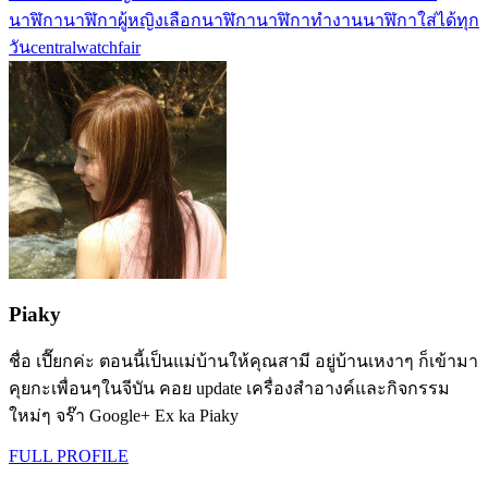
นาฬิกา
นาฬิกาผู้หญิง
เลือกนาฬิกา
นาฬิกาทำงาน
นาฬิกาใส่ได้ทุก
วัน
centralwatchfair
Piaky
ชื่อ เปี๊ยกค่ะ ตอนนี้เป็นแม่บ้านให้คุณสามี อยู่บ้านเหงาๆ ก็เข้ามา
คุยกะเพื่อนๆในจีบัน คอย update เครื่องสำอางค์และกิจกรรม
ใหม่ๆ จร๊า Google+ Ex ka Piaky
FULL PROFILE