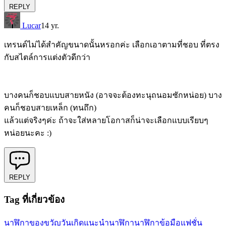
REPLY
Lucar
14 yr.
เทรนด์ไม่ได้สำคัญขนาดนั้นหรอกค่ะ เลือกเอาตามที่ชอบ ที่ตรง
กับสไตล์การแต่งตัวดีกว่า
บางคนก็ชอบแบบสายหนัง (อาจจะต้องทะนุถนอมซักหน่อย) บาง
คนก็ชอบสายเหล็ก (ทนถึก)
แล้วแต่จริงๆค่ะ ถ้าจะใส่หลายโอกาสก็น่าจะเลือกแบบเรียบๆ
หน่อยนะคะ :)
REPLY
Tag ที่เกี่ยวข้อง
นาฬิกา
ของขวัญวันเกิด
แนะนำนาฬิกา
นาฬิกาข้อมือ
แฟชั่น