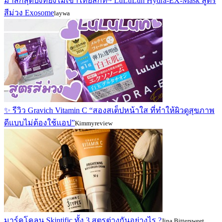
มาส์กสุดปังที่ยังไม่เข้าไทยสักที~ LuLuLun Hydra-EX-Mask สูตร
สีม่วง Exosome
laywa
✨ รีวิว Gravich Vitamin C “สองสเต็ปหน้าใส ที่ทำให้ผิวดูสุขภาพ
ดีแบบไม่ต้องใช้แอป”
Kimmyreview
มาร์คโคลน Skintific ทั้ง 3 สูตรต่างกันอย่างไร ?
Jina Bittersweet