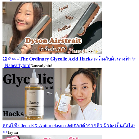
📖✐𖦹˖⋆𝐓𝐡𝐞 𝐎𝐫𝐝𝐢𝐧𝐚𝐫𝐲 𝐆𝐥𝐲𝐜𝐨𝐥𝐢𝐜 𝐀𝐜𝐢𝐝 𝐇𝐚𝐜𝐤𝐬 เคล็ดลับผิวนางฟ้า✨
| Nanearlybird
Nanearlybird
ลองใช้ Clena EX Anti melasma ลดรอยดำจากสิว ผิวจะเป็นยังไง?
>>
laywa