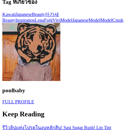
Tag ที่เกี่ยวข้อง
Kawaii
JapaneseBeauty
아가새
BeautyInspiration
LenaFujii
ViviModel
JapaneseModel
ModelCrush
ponlbaby
FULL PROFILE
Keep Reading
รีวิวลิปแท่งโปรดในงบหลักสิบ! Sasi Sugar Rush! Lip Tint