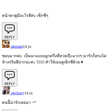
หน้าตาดูมีอะไรดีค่ะ เซ็กซี่ๆ
REPLY
akenata
14 yr.
ชอบมากค่ะ เป็นนางแบบลูกครึ่งที่สวยเป๊ะมากๆ น่ารักก็ตรงไฝ
ข้างๆริมฝีปากน่ะค่ะ 5555 ทำให้เธอดูเซ็กซี่ด้วย ♥
REPLY
obchoey
14 yr.
คนนี้น่ารักเลยนา ~*