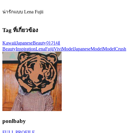
น่ารักแบบ Lena Fujii
Tag ที่เกี่ยวข้อง
Kawaii
JapaneseBeauty
아가새
BeautyInspiration
LenaFujii
ViviModel
JapaneseModel
ModelCrush
ponlbaby
FULL PROFILE