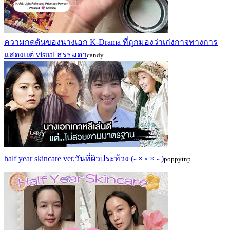
ความกดดันของนางเอก K-Drama ที่ถูกมองว่าเก่งกาจทางการ
แสดงแต่ visual ธรรมดา
candy
half year skincare ver.วันที่ผิวประท้วง (˶ × ༝ × ˶ )
poppytnp