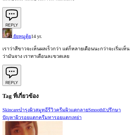
REPLY
ยัยหมูตุ้ย
14 yr.
เราว่าสีขาวจะเห็นผลเร็วกว่า แต่ก็หลายเดือนนะกว่าจะเริ่มเห็น
ว่ามันจาง เราทาเดือนละขวดเลย
REPLY
Tag ที่เกี่ยวข้อง
Skincare
บำรุงผิว
สมูทอี
รีวิวครีม
ผิวแตกลาย
SmoothE
ปรึกษา
ปัญหาผิว
รอยแตก
ครีมทารอยแตก
เทย่า