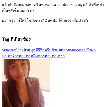
แล้วกำลังจะมองหาครีมทารอยแตก ไปเจอของสมูทอี ตัวที่เทย่า
เป็นพรีเซ็นเตออ่ะค่ะ
อยากรู้ว่ามีใครใช้มั่งคะ?? มันดีมั่ย ได้ผลจิงหรือป่าว??
Tag ที่เกี่ยวข้อง
Skincare
บำรุงผิว
สมูทอี
รีวิวครีม
ผิวแตกลาย
SmoothE
ปรึกษา
ปัญหาผิว
รอยแตก
ครีมทารอยแตก
เทย่า