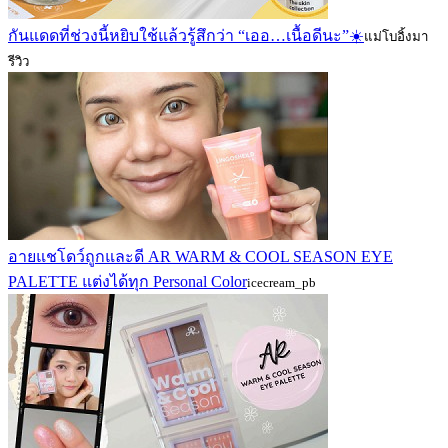
กันแดดที่ช่วงนี้หยิบใช้แล้วรู้สึกว่า “เออ…เนื้อดีนะ”☀️
แม่โบอิ้งมา
รีวิว
อายแชโดว์ถูกและดี AR WARM & COOL SEASON EYE
PALETTE แต่งได้ทุก Personal Color
icecream_pb