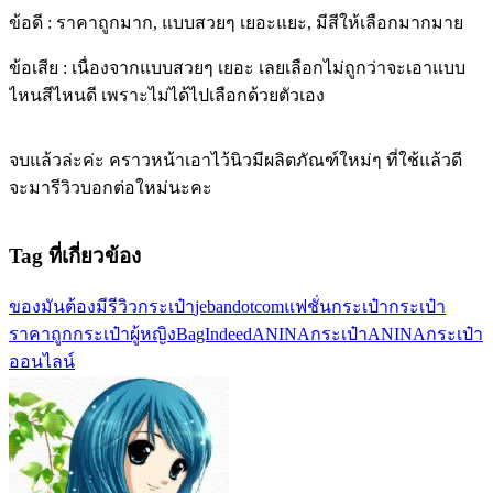
ข้อดี : ราคาถูกมาก, แบบสวยๆ เยอะแยะ, มีสีให้เลือกมากมาย
ข้อเสีย : เนื่องจากแบบสวยๆ เยอะ เลยเลือกไม่ถูกว่าจะเอาแบบ
ไหนสีไหนดี เพราะไม่ได้ไปเลือกด้วยตัวเอง
จบแล้วล่ะค่ะ คราวหน้าเอาไว้นิวมีผลิตภัณฑ์ใหม่ๆ ที่ใช้แล้วดี
จะมารีวิวบอกต่อใหม่นะคะ
Tag ที่เกี่ยวข้อง
ของมันต้องมี
รีวิวกระเป๋า
jebandotcom
แฟชั่นกระเป๋า
กระเป๋า
ราคาถูก
กระเป๋าผู้หญิง
BagIndeed
ANINA
กระเป๋าANINA
กระเป๋า
ออนไลน์