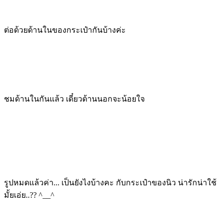
ต่อด้วยด้านในของกระเป๋ากันบ้างค่ะ
ชมด้านในกันแล้ว เดี๋ยวด้านนอกจะน้อยใจ
รูปหมดแล้วค่า... เป็นยังไงบ้างคะ กับกระเป๋าของนิว น่ารักน่าใช้
มั้ยเอ่ย..?? ^__^