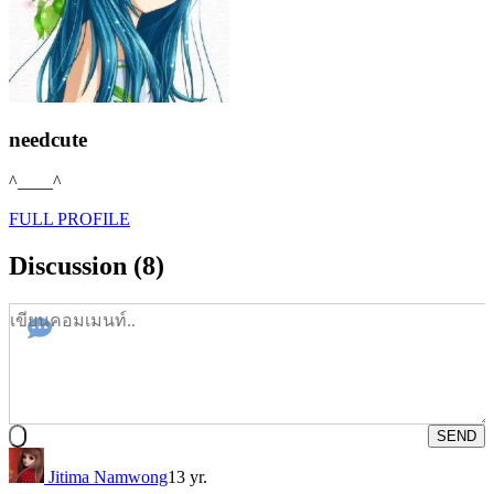
needcute
^____^
FULL PROFILE
Discussion (8)
SEND
Jitima Namwong
13 yr.