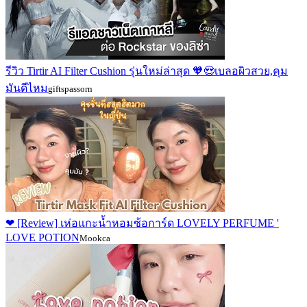
รีวิว Tirtir AI Filter Cushion รุ่นใหม่ล่าสุด 🧡😍เบลอผิวสวย,คุม
มันดีไหม
giftspassorn
❤ [Review] เห่อแกะน้ำหอมซ้อการ์ด LOVELY PERFUME '
LOVE POTION
Mookca