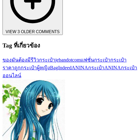
VIEW 3 OLDER COMMENTS
Tag ที่เกี่ยวข้อง
ของมันต้องมี
รีวิวกระเป๋า
jebandotcom
แฟชั่นกระเป๋า
กระเป๋า
ราคาถูก
กระเป๋าผู้หญิง
BagIndeed
ANINA
กระเป๋าANINA
กระเป๋า
ออนไลน์