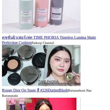
คุชชั่นผิวเฟอร์เฟค TIME PHORIA Timeless Lumina Matte
Perfection Cushion
Parkrop Channel
Rouge Dior On Stage สี #226DaringBlush
Rattanathorn Nan
Rattanatada