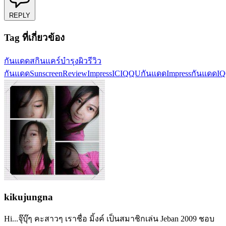
REPLY
Tag ที่เกี่ยวข้อง
กันแดด
สกินแคร์
บำรุงผิว
รีวิว
กันแดด
SunscreenReview
ImpressIC
IQQU
กันแดดImpress
กันแดดI
kikujungna
Hi...จุ๊บุ๊ๆ คะสาวๆ เราชื่อ มิ้งค์ เป็นสมาชิกเล่น Jeban 2009 ชอบ