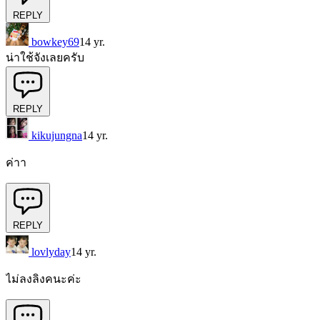
REPLY
bowkey69
14 yr.
น่าใช้จังเลยครับ
REPLY
kikujungna
14 yr.
ค่าา
REPLY
lovlyday
14 yr.
ไม่ลงลิงคนะค่ะ