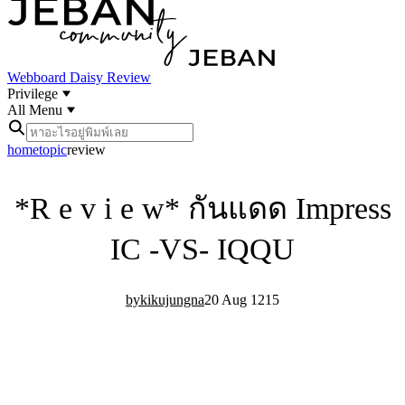
Webboard
Daisy Review
Privilege
All Menu
home
topic
review
*R e v i e w* กันแดด Impress
IC -VS- IQQU
kikujungna
20 Aug 12
1
5