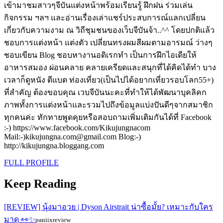
เข้ามาชมสาวๆจีบันแต่งหน้าพร้อมเรียนรู้ ฝึกฝน ร่วมเล่น
กิจกรรม ฯลฯ และอ่านเรื่องเล่าแชร์ประสบการณ์แลกเปลี่ยน
เกี่ยวกับความงาม ณ วิถีชุมชนของเว็บจีบันจ้า..^^ โดยปกติแล้ว
ชอบการแต่งหน้า แต่งตัว เปลี่ยนทรงผมสีผมตามอารมณ์ ว่างๆ
ชอบเขียน Blog ชอบหางานอดิเรกทำ เป็นการฝึกไอเดียให้
อาหารสมอง ผ่อนคลาย คลายเครียดและสนุกที่ได้คิดได้ทำ บาง
เวลาก็ดูหนัง ตีแบต ท่องเที่ยว(เป็นไปได้อยากเที่ยวรอบโลก55+)
ที่สำคัญ ต้องขอบคุณ เวบจีบันนะคะที่ทำให้ได้พัฒนาบุคลิคก
ภาพทั้งการแต่งหน้าและรวมไปถึงข้อมูลแบ่งปันดีๆจากสมาชิก
ทุกคนค่ะ ทักทายพูดคุยหรือสอบถามเพิ่มเติมกันได้ที่ Facebook
:-) https://www.facebook.com/Kikujungnacom
Mail:-)kikujungna.com@gmail.com Blog:-)
http://kikujungna.bloggang.com
FULL PROFILE
Keep Reading
[REVIEW] นุ้งมาอวย | Dyson Airstrait น่าซื้อมั้ย? เหมาะกับใคร
มาดู 👀✨
paniixreview