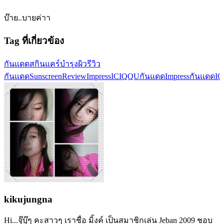
บ๊าย..บายค่าา
Tag ที่เกี่ยวข้อง
กันแดด
สกินแคร์
บำรุงผิว
รีวิว
กันแดด
SunscreenReview
ImpressIC
IQQU
กันแดดImpress
กันแดดI
kikujungna
Hi...จุ๊บุ๊ๆ คะสาวๆ เราชื่อ มิ้งค์ เป็นสมาชิกเล่น Jeban 2009 ชอบ