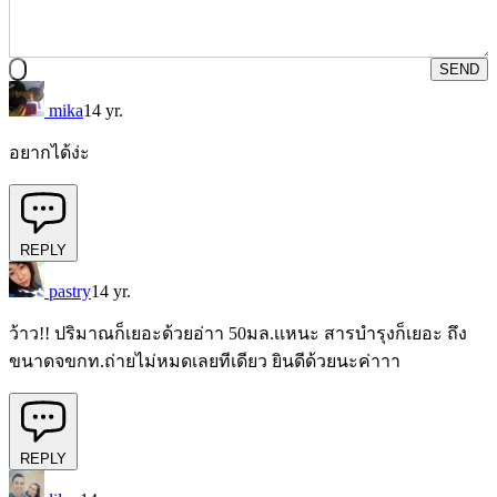
SEND
mika
14 yr.
อยากได้ง่ะ
REPLY
pastry
14 yr.
ว้าว!! ปริมาณก็เยอะด้วยอ่าา 50มล.เเหนะ สารบำรุงก็เยอะ ถึง
ขนาดจขกท.ถ่ายไม่หมดเลยทีเดียว ยินดีด้วยนะค่าาา
REPLY