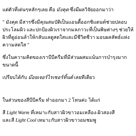
แต่ตัวที่เด่นๆหลักๆเลย คือ
มังคุด
ซึ่งมีผลวิจัยออกมาว่า
" มังคุด มีสารซึ่งมีคุณสมบัติเป็นแอนตี้ออกซิแดนท์ช่วยปลอบ
ประโลมผิว และปกป้องผิวเราจากมลภาวะที่เป็นพิษต่างๆ ช่วยให้
ผิวที่ดูอ่อนล้าให้กลับแลดูสดใสและมีชีวิตชีวา มอบผลลัพธ์แห่ง
ความสดใส "
ซึ่งในความคิดของเราบีบีครีมที่มีส่วนผสมแน้นการบำรุงมาก
ขนาดนี้
เปรียบได้กับ
ม๊อยเจอร์ไรเซอร์ทิ้นต์
เลยทีเดียว
ในส่วนของสีบีบีครีม ทำออกมา 2 โทนค่ะ ได้แก่
สี
Light Warm
ที่เหมาะกับสาวผิวขาวอมเหลือง-ผิวสองสี
และสี
Light Cool
เหมาะกับสาวผิวขาวอมชมพู