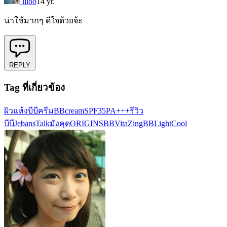
liloo
14 yr.
น่าใช้มากๆ ดีใจด้วยจ้ะ
REPLY
Tag ที่เกี่ยวข้อง
ผิวแห้ง
บีบีครีม
BBcream
SPF35PA+++
รีวิว
บีบี
JebansTalk
มังคุด
ORIGINSBB
VitaZingBB
LightCool