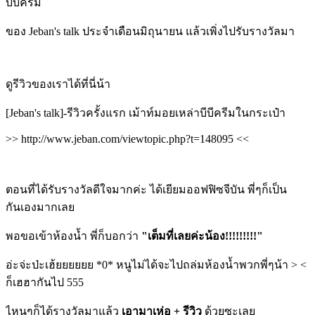
บีบีครีม
ของ Jeban's talk ประจำเดือนมิถุนายน แล้วเพิ่งไปรับรางวัลมา
ดูรีวิวของเราได้ที่นี่น้า
[Jeban's talk]-รีวิวครั้งแรก เม้าท์มอยเหล่าบีบีครีมในกระเป๋า
>> http://www.jeban.com/viewtopic.php?t=148095 <<
ตอนที่ได้รับรางวัลดีใจมากค่ะ ได้เยียมออฟฟิซจีบัน พี่ๆก็เป็น
กันเองมากเลย
พอขอเข้าห้องน้ำ พี่ก็บอกว่า
"เต็มที่เลยค่ะน้อง!!!!!!!!!"
อ่ะจ่ะป่ะเฮ้ยยยยยย *0* หนูไม่ได้จะไปถล่มห้องน้ำพวกพี่ๆน้า > <
ก็เฮฮากันไป 555
ไหนๆก็ได้รางวัลมาแล้ว
เอามาเห่อ + รีวิว
ด้วยซะเลย