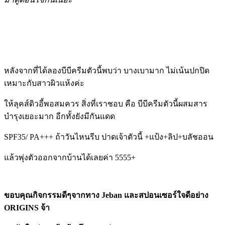
หลังจากที่ได้ลองบีบีครีมตัวนี้พบว่า บางเบามาก ไม่เน้นปกปิด
เหมาะกับสาวผิวแห้งค่ะ
ให้ลุคส์ดิวอี้พอสมควร สิ่งที่เราชอบ คือ บีบีครีมตัวนี้ผสมสาร
บำรุงเยอะมาก อีกทั้งยังมีกันแดด
SPF35/ PA+++ ถ้าวันไหนรีบ ปาดเจ้าตัวนี้ +แป้ง+ลิป+บลัชออน
แล้วพุ่งตัวออกจากบ้านได้เลยค่า 5555+
ขอบคุณกิจกรรมดีๆจากทาง Jeban และสปอนเซอร์ใจดีอย่าง
ORIGINS จ้า