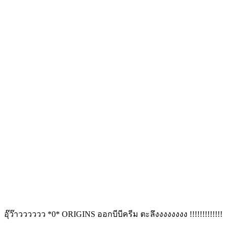
อุ๊ว๊าวววววว *0* ORIGINS ออกบีบีครีม ตะลึงงงงงงงง !!!!!!!!!!!!!