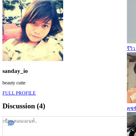
รีวิ
sanday_io
beauty cutie
FULL PROFILE
Discussion (4)
คุชช