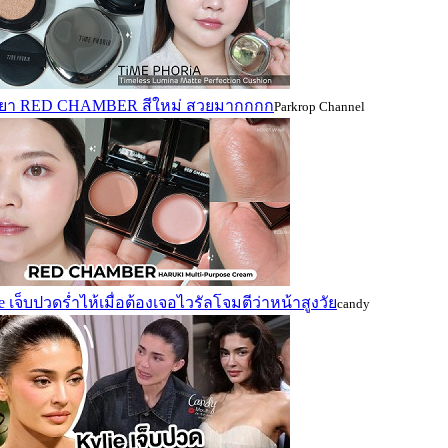
ยยา RED CHAMBER สีใหม่ สวยมากกกก
Parkrop Channel
e เจ็บปวดร่ำไห้เมื่อต้องเจอไวรัลโจมตีว่าหน้าสูงวัย
candy