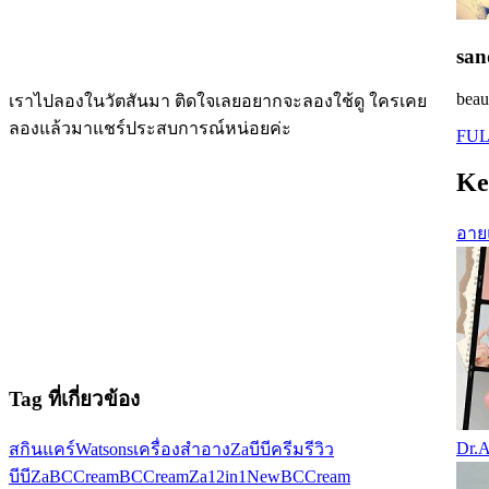
san
beau
เราไปลองในวัตสันมา ติดใจเลยอยากจะลองใช้ดู ใครเคย
ลองแล้วมาแชร์ประสบการณ์หน่อยค่ะ
FUL
Ke
อาย
Tag ที่เกี่ยวข้อง
Dr.A
สกินแคร์
Watsons
เครื่องสำอาง
Za
บีบีครีม
รีวิว
บีบี
ZaBCCream
BCCream
Za12in1
NewBCCream