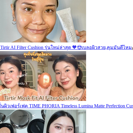
ว Tirtir AI Filter Cushion รุ่นใหม่ล่าสุด 🧡😍เบลอผิวสวย,คุมมันดีไหม
ั่นผิวเฟอร์เฟค TIME PHORIA Timeless Lumina Matte Perfection Cu