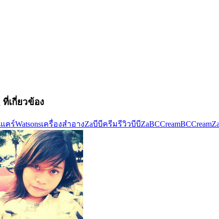
ที่เกี่ยวข้อง
นแคร์
Watsons
เครื่องสำอาง
Za
บีบีครีม
รีวิวบีบี
ZaBCCream
BCCream
Z