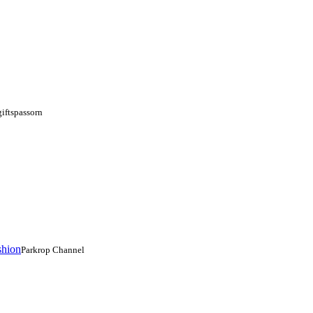
giftspassorn
shion
Parkrop Channel