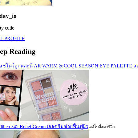
day_io
ty cutie
L PROFILE
ep Reading
แชโดว์ถูกและดี AR WARM & COOL SEASON EYE PALETTE แต่งได
lthea 345 Relief Cream เจลครีมช่วยฟื้นฟูผิว
แม่โบอิ้งมารีวิว