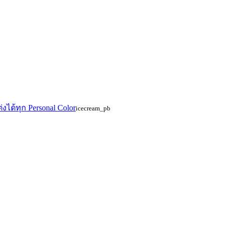
้ทุก Personal Color
icecream_pb