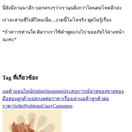
นี่ยังมีถามมาอีก บอกตรงๆว่าเราฉุนยิ่งกว่าโดนต่อโหดอีกอ่ะ
เราจะสวนชีไปดีไหมเนี่ย....งวดนี้โมโหจริง พูดไม่รู้เรื่อง
*ถ้าสาวๆท่านใด คิดว่าเราใช้คำพูดแรงไป ขออภัยไว้ล่วงหน้า
นะคะ*
Tag ที่เกี่ยวข้อง
แม่ค้าออนไลน์
OnlineShopping
ประสบการณ์ขายของ
ขายของ
มือสอง
ลูกค้าแปลก
งดต่อราคา
เรื่องเล่าแม่ค้า
ลูกค้าต่อ
ราคา
SellerProblems
CrazyCustomers