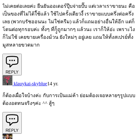
ไม่เคยต่อเลยค่ะ ยืนยันออเดอร์ปุ๊บจ่ายปั๊บ แต่เวลาเราขายนะ คือ
เป็นของที่ไม่ได้ใ้ช้แล้ว ใช้ไปครั้งเดียวงี้ เราขายแบบครึ่งต่อครึ่ง
เลย (พวกบรัชออนนะ ไม่ใช่ครีม) แล้วก็แถมอย่างอื่นให้อีก แต่ก็
โดนต่อทุกรอบค่ะ ทั้งๆ ที่ก็ุูถูกมากๆ แล้วนะ เราก็ให้อ่ะ เพราะไง
ก็ไม่ใช้ เคยขายเครื่องม้วน ยังใหม่ๆ อยู่เลย แถมให้ทั้งสเปรย์ทั้ง
มูสหลายขวดมาก
REPLY
klauykai-skyblue
14 yr.
ก็ต้องเผื่อใจบ้างค่ะ กับการเป้นแม่ค้า ย่อมต้องเจอหลายๆรูปแบบ
ต้องอดทนจริงๆค่ะ ^^ สู้ๆ
REPLY