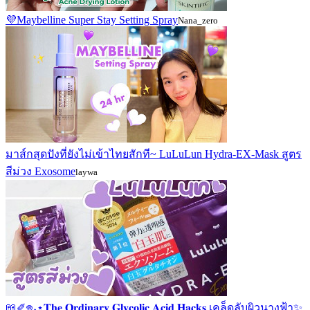
💜Maybelline Super Stay Setting Spray
Nana_zero
มาส์กสุดปังที่ยังไม่เข้าไทยสักที~ LuLuLun Hydra-EX-Mask สูตร
สีม่วง Exosome
laywa
📖✐𖦹˖⋆𝐓𝐡𝐞 𝐎𝐫𝐝𝐢𝐧𝐚𝐫𝐲 𝐆𝐥𝐲𝐜𝐨𝐥𝐢𝐜 𝐀𝐜𝐢𝐝 𝐇𝐚𝐜𝐤𝐬 เคล็ดลับผิวนางฟ้า✨