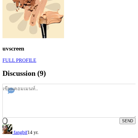
uvscreen
FULL PROFILE
Discussion (9)
SEND
fangbif
14 yr.