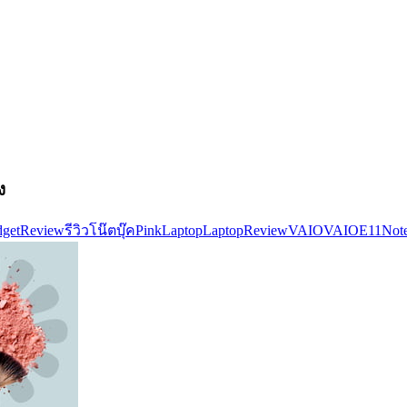
ง
getReview
รีวิวโน๊ตบุ๊ค
PinkLaptop
LaptopReview
VAIO
VAIOE11
Not