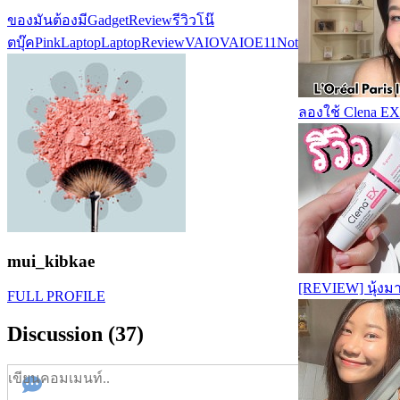
ของมันต้องมี
GadgetReview
รีวิวโน๊
ตบุ๊ค
PinkLaptop
LaptopReview
VAIO
VAIOE11
Notebookสีชมพู
Cute
ลองใช้ Clena EX
mui_kibkae
[REVIEW] นุ้งมาอ
FULL PROFILE
Discussion (37)