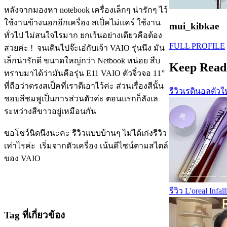
หลังจากมองหา notebook เครื่องเล็กๆ น่ารักๆ ไว้
ใช้งานข้างนอกอีกเครื่อง สเป็คไม่แคร์ ใช้งาน
mui_kibkae
ทั่วไป ไม่สนใจไรมาก ยกเว้นอย่างเดียวคือต้อง
FULL PROFILE
สวยค่ะ ! จนเดินไปจ๊ะเอ๋กับเจ้า VAIO รุ่นนึง มัน
เล็กน่ารักดี ขนาดใหญ่กว่า Netbook หน่อย สืบ
Keep Read
ทราบมาได้ว่ามันคือรุ่น E11 VAIO ตัวจิ๋วจอ 11”
ที่ถือว่าตรงสเป็คที่เราตีเอาไว้ค่ะ ส่วนเรื่องสีนั้น
รีวิวเรตินอลตัวใ
ชอบสีชมพูเป็นการส่วนตัวค่ะ ตอนแรกก็ลังเล
ระหว่างสีขาวอยู่เหมือนกัน
ขอโชว์นิดนึงนะคะ รีวิวแบบบ้านๆ ไม่ได้เก่งรีวิว
เท่าไรค่ะ เริ่มจากตัวเครื่อง เน้นดีไซน์ตามสไตล์
ของ VAIO
รีวิว L'oreal In
Tag ที่เกี่ยวข้อง