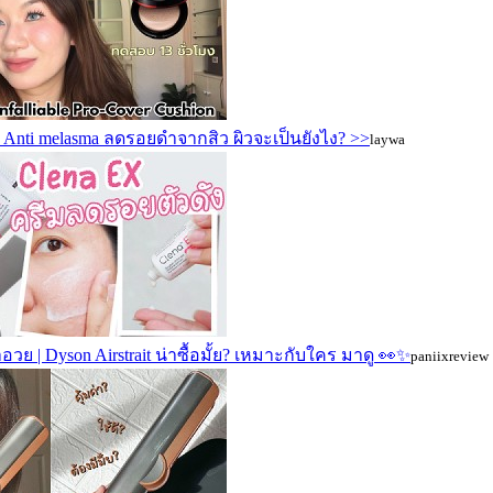
Notebook
SmallLaptop
 Anti melasma ลดรอยดำจากสิว ผิวจะเป็นยังไง? >>
laywa
วย | Dyson Airstrait น่าซื้อมั้ย? เหมาะกับใคร มาดู 👀✨
paniixreview