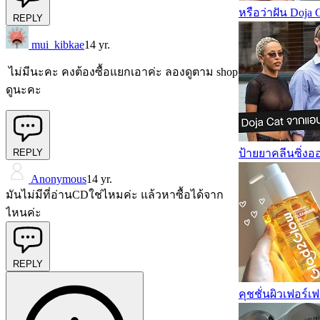
หรือว่าฝัน Doja 
REPLY
mui_kibkae
14 yr.
ไม่มีนะคะ คงต้องซื้อแยกเอาค่ะ ลองดูตาม shop
ดูนะคะ
ป้ายยาคลีนซิ่งอ
REPLY
Anonymous
14 yr.
มันไม่มีที่อ่านCDใช่ไหมค่ะ แล้วหาซื้อได้จาก
ไหนค่ะ
REPLY
คุชชั่นผิวเฟอร์