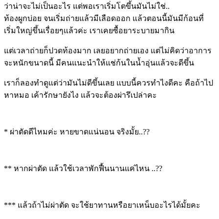
ว่าน่าจะไม่เป็นอะไร แต่พอเราเริ่มโตขึ้นมันไม่ใช่..
ท้องผูกบ่อย จนเริ่มถ่ายแล้วมีเลือดออก แล้วตอนนี้มันมีก้อนที่
เริ่มใหญ่ขึ้นเรื่อยๆแล้วค่ะ เราเคยซื้อยาระบายมากิน
แต่เวลาถ่ายก็ปวดท้องมาก เลยอยากถ่ายเอง แต่ไม่คิดว่าอาการ
จะหนักขนาดนี้ มีคนแนะนำให้แช่ก้นในน้ำอุ่นแล้วจะดีขึ้น
เราก็ลองทำดูแต่ว่ามันไม่ดีขึ้นเลย แบบนี้ควรทำไงดีคะ คือถ้าไป
หาหมอ เค้ารักษายังไง แล้วจะต้องผ่ารึเปล่าคะ
* ผ่าตัดดีไหมค่ะ หายขาดแน่นอน จริงมั้ย..??
** หากผ่าตัด แล้วใช้เวลาพักฟื้นนานแค่ไหน ..??
*** แล้วถ้าไม่ผ่าตัด จะใช้ยาทานหรือยาเหน็บอะไรได้มั้ยคะ