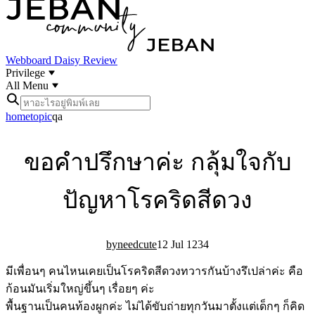
Webboard
Daisy Review
Privilege
All Menu
home
topic
qa
ขอคำปรึกษาค่ะ กลุ้มใจกับ
ปัญหาโรคริดสีดวง
needcute
12 Jul 12
34
มีเพื่อนๆ คนไหนเคยเป็นโรคริดสีดวงทวารกันบ้างรึเปล่าค่ะ คือ
ก้อนมันเริ่มใหญ่ขึ้นๆ เรื่อยๆ ค่ะ
พื้นฐานเป็นคนท้องผูกค่ะ ไม่ได้ขับถ่ายทุกวันมาตั้งแต่เด็กๆ ก็คิด