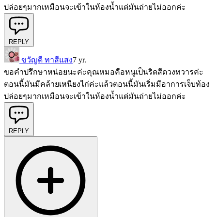
ปล่อยๆมากเหมือนจะเข้าในห้องน้ำแต่มันถ่ายไม่ออกค่ะ
REPLY
ขวัญดี ทาสีแสง
7 yr.
ขอคำปรึกษาหน่อยนะค่ะคุณหมอคือหนูเป็นริดสีดวงทวารค่ะ
ตอนนี้มันมีคล้ายเหนียงไก่ค่ะแล้วตอนนี้มันเริ่มมีอาการเจ็บท้อง
ปล่อยๆมากเหมือนจะเข้าในห้องน้ำแต่มันถ่ายไม่ออกค่ะ
REPLY