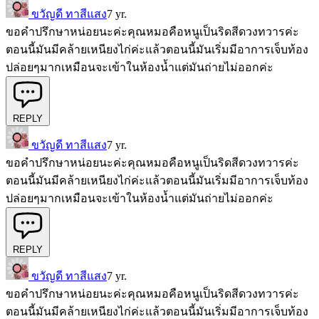
ขวัญดี ทาสีแสง
7 yr.
ขอคำปรึกษาหน่อยนะค่ะคุณหมอคือหนูเป็นริดสีดวงทวารค่ะ
ตอนนี้มันมีคล้ายเหนียงไก่ค่ะแล้วตอนนี้มันเริ่มมีอาการเจ็บท้อง
ปล่อยๆมากเหมือนจะเข้าในห้องน้ำแต่มันถ่ายไม่ออกค่ะ
REPLY
ขวัญดี ทาสีแสง
7 yr.
ขอคำปรึกษาหน่อยนะค่ะคุณหมอคือหนูเป็นริดสีดวงทวารค่ะ
ตอนนี้มันมีคล้ายเหนียงไก่ค่ะแล้วตอนนี้มันเริ่มมีอาการเจ็บท้อง
ปล่อยๆมากเหมือนจะเข้าในห้องน้ำแต่มันถ่ายไม่ออกค่ะ
REPLY
ขวัญดี ทาสีแสง
7 yr.
ขอคำปรึกษาหน่อยนะค่ะคุณหมอคือหนูเป็นริดสีดวงทวารค่ะ
ตอนนี้มันมีคล้ายเหนียงไก่ค่ะแล้วตอนนี้มันเริ่มมีอาการเจ็บท้อง