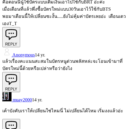
คือตอนนี้นู๋ใช้บัตรแบบเติมเงินเอาไปใช้กับBRT อ่ะค่ะ
เมื่อเดือนที่แล้วพึ่งซื้อบัตรใหม่แบบ30วันเอาไว้ใช้กับBTS
พอมาเดือนนี้ให้เปลี่ยนซะงั้น.....ยังไม่คุ้มค่าบัตรเลยอ่ะ เดือนเดว
เองT_T
REPLY
Anonymous
14 yr.
แล้วเรื่องคะแนนสะสมในบัตรหนูด่วนพลัสหล่ะจะโอนเข้ามาที่
บัตรใหม่นี้ด้วยหรือเปล่าหรือว่ายังไง
REPLY
muay2000
14 yr.
เค้าบังคับเราให้เปลียนใช่ไหมนี่ ไม่เปลียนได้ไหม เริ่มงงแล้วอ่ะ