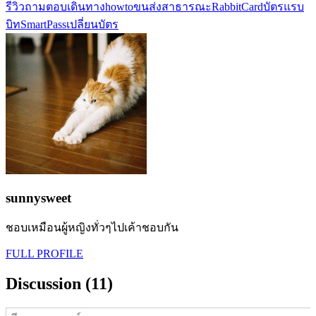
รีวิว
ถามตอบ
เดินทาง
howto
ขนส่งสาธารณะ
RabbitCard
บัตรแรบ
บิท
SmartPass
เปลี่ยนบัตร
sunnysweet
ชอบเหมือนผู้หญิงทั่วๆไปเค้าชอบกัน
FULL PROFILE
Discussion (11)