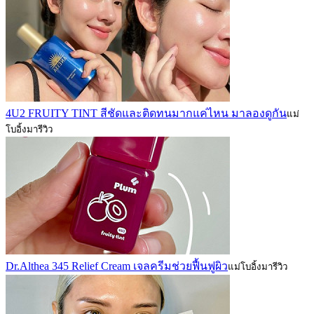
4U2 FRUITY TINT สีชัดและติดทนมากแค่ไหน มาลองดูกัน
แม่
โบอิ้งมารีวิว
Dr.Althea 345 Relief Cream เจลครีมช่วยฟื้นฟูผิว
แม่โบอิ้งมารีวิว