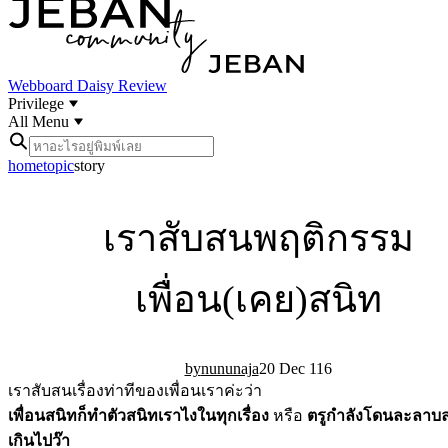
Webboard
Daisy Review
Privilege
All Menu
home
topic
story
เราสับสนพฤติกรรม
เพื่อน(เคย)สนิท
nununaja
20 Dec 11
6
เราสับสนเรื่องท่าทีของเพื่อนเราค่ะว่า
เพื่อนสนิทก็ทำตัวสนิทเราไงในทุกเรื่อง
หรือ
ตรูกำลังโดนละลาบล
เกินไปว๊า