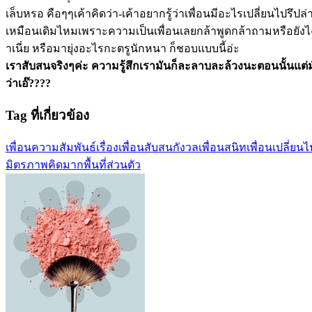
เล็บหรอ คือๆๆเค้าคิดว่า-เค้าอยากรู้ว่าเพื่อนมีอะไรเปลี่ยนไปรึปล่
เหมือนเดิมไหมเพราะความเป็นเพื่อนเลยกล้าพูดกล้าถามหรือยังไง
าเนี่ย หรือมายุ่งอะไรกะตรูนักหนา ก็ชอบแบบนี้อ่ะ
เราสับสนจริงๆค่ะ ความรู้สึกเรามันก็ละลาบละล้วงนะตอนนั้นแต่ม
ว่าเอ๊????
Tag ที่เกี่ยวข้อง
เพื่อน
ความสัมพันธ์
เรื่องเพื่อน
สับสน
กังวล
เพื่อนสนิท
เพื่อนเปลี่ยนไ
มิตรภาพ
คิดมาก
พื้นที่ส่วนตัว