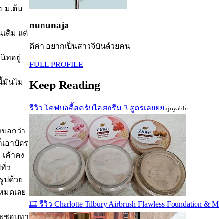
ย ม.ต้น
nununaja
เดิม แต่
ดีค่า อยากเป็นสาวจีบันด้วยคน
นิทอยู่
FULL PROFILE
้มันไม่
Keep Reading
รีวิว โดฟบอดี้สครับไอศกรีม 3 สูตรเลยยย
njoyable
้วบอกว่า
ก็เอาบัตร
า เค้าคง
ทั่ว
รูปด้วย
ดูหมดเลย
🎞️ รีวิว Charlotte Tilbury Airbrush Flawless Foundation & M
งอ่ะชอบทา