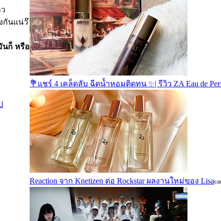
าว
กันแน่ว๊
ันก็ หรือ
💐แชร์ 4 เคล็ดลับ ฉีดน้ำหอมติดทน ✨| รีวิว ZA Eau de Pe
ป
Reaction จาก Knetizen ต่อ Rockstar ผลงานใหม่ของ Lisa
ca