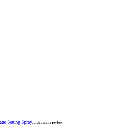
atte Setting Spray
Junjaowkha review