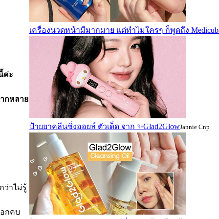
เครื่องนวดหน้ามีมากมาย แต่ทำไมใครๆ ก็พูดถึง Medicube
้ค่ะ
หลากหลาย
ป้ายยาคลีนซิ่งออยล์ ตัวเด็ด จาก ✨Glad2Glow
Jannie Cnp
่าไม่รู้
เลือกคบ