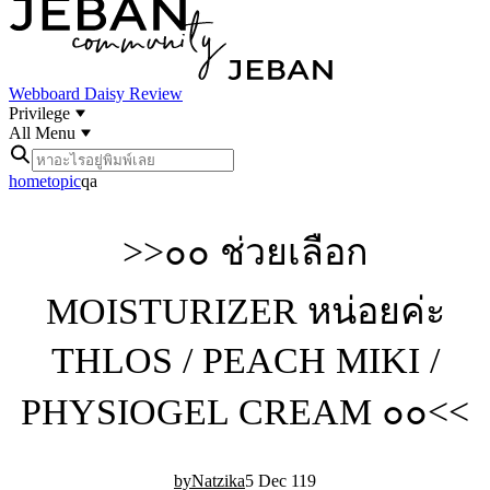
Webboard
Daisy Review
Privilege
All Menu
home
topic
qa
>>๐๐ ช่วยเลือก
MOISTURIZER หน่อยค่ะ
THLOS / PEACH MIKI /
PHYSIOGEL CREAM ๐๐<<
Natzika
5 Dec 11
9