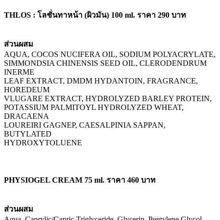
THLOS : โลชั่นทาหน้า (ผิวมัน) 100 ml. ราคา 290 บาท
ส่วนผสม
AQUA, COCOS NUCIFERA OIL, SODIUM POLYACRYLATE,
SIMMONDSIA CHINENSIS SEED OIL, CLERODENDRUM
INERME
LEAF EXTRACT, DMDM HYDANTOIN, FRAGRANCE,
HOREDEUM
VLUGARE EXTRACT, HYDROLYZED BARLEY PROTEIN,
POTASSIUM PALMITOYL HYDROLYZED WHEAT,
DRACAENA
LOUREIRI GAGNEP, CAESALPINIA SAPPAN,
BUTYLATED
HYDROXYTOLUENE
PHYSIOGEL CREAM 75 ml. ราคา 460 บาท
ส่วนผสม
Aqua, Caprylic/Capric Triglyceride, Glycerin, Pentylene Glycol,