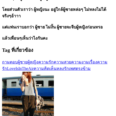
โดยส่วนตัวเราว่า ผู้หญิงนะ อยู่ใกล้ผู้ชายหล่อๆ ไม่หลงไม่ได้
จริงๆอ้าาา
แต่แฟนเราบอกว่า ผู้ชาย ไม่งั้น ผู้ชายจะจีบผู้หญิงก่อนหรอ
แล้วเพื่อนๆเห็นว่าไงกันคะ
Tag ที่เกี่ยวข้อง
ถามตอบ
ผู้ชาย
ผู้หญิง
ความรัก
ความสวยความงาม
เรื่องความ
รัก
LoveIsInTheAir
ความคิดเห็น
หลงรัก
เพศตรงข้าม