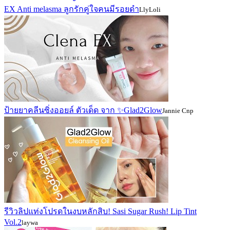
EX Anti melasma ลูกรักคู่ใจคนมีรอยดำ
LlyLoli
ป้ายยาคลีนซิ่งออยล์ ตัวเด็ด จาก ✨Glad2Glow
Jannie Cnp
รีวิวลิปแท่งโปรดในงบหลักสิบ! Sasi Sugar Rush! Lip Tint
Vol.2
laywa