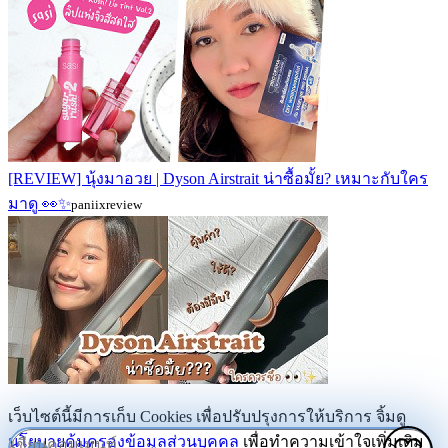
[REVIEW] นุ้งมาอวย | Dyson Airstrait น่าซื้อมั้ย? เหมาะกับใคร
มาดู 👀✨
paniixreview
เว็บไซต์นี้มีการเก็บ Cookies เพื่อปรับปรุงการให้บริการ จิ้มดู
นโยบายคุ้มครองข้อมูลส่วนบุคคล
เพื่อทำความเข้าใจเพิ่มเติม