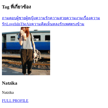
Tag ที่เกี่ยวข้อง
ถามตอบ
ผู้ชาย
ผู้หญิง
ความรัก
ความสวยความงาม
เรื่องความ
รัก
LoveIsInTheAir
ความคิดเห็น
หลงรัก
เพศตรงข้าม
Natzika
Natzika
FULL PROFILE