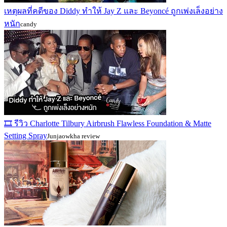
เหตุผลที่คดีของ Diddy ทำให้ Jay Z และ Beyoncé ถูกเพ่งเล็งอย่าง
หนัก
candy
🎞️ รีวิว Charlotte Tilbury Airbrush Flawless Foundation & Matte
Setting Spray
Junjaowkha review