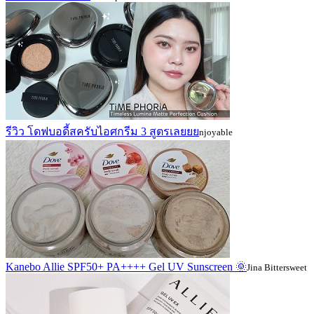
รีวิว โดฟบอดี้สครับไอศกรีม 3 สูตรเลยยย
njoyable
Kanebo Allie SPF50+ PA++++ Gel UV Sunscreen 🌞
Jina Bittersweet