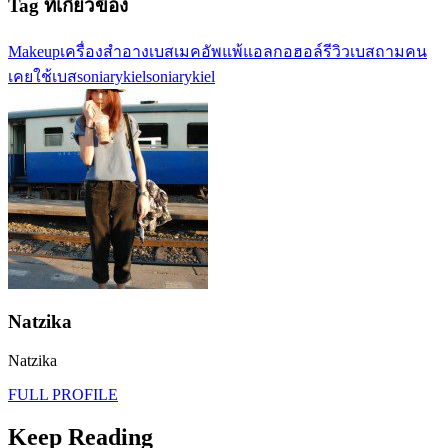
Tag ที่เกี่ยวข้อง
Makeup
เครื่องสำอาง
เบสเมคอัพ
แพ้แอลกอฮอล์
รีวิวเบส
ถามคน
เคยใช้
เบสsoniarykiel
soniarykiel
Natzika
Natzika
FULL PROFILE
Keep Reading