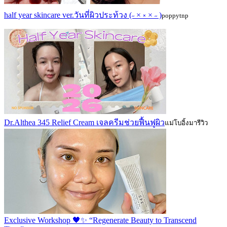
half year skincare ver.วันที่ผิวประท้วง (˶ × ༝ × ˶ )
poppytnp
Dr.Althea 345 Relief Cream เจลครีมช่วยฟื้นฟูผิว
แม่โบอิ้งมารีวิว
Exclusive Workshop 🖤✨ “Regenerate Beauty to Transcend