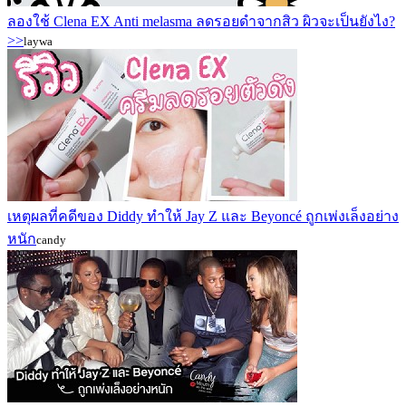
ลองใช้ Clena EX Anti melasma ลดรอยดำจากสิว ผิวจะเป็นยังไง?
>>
laywa
เหตุผลที่คดีของ Diddy ทำให้ Jay Z และ Beyoncé ถูกเพ่งเล็งอย่าง
หนัก
candy