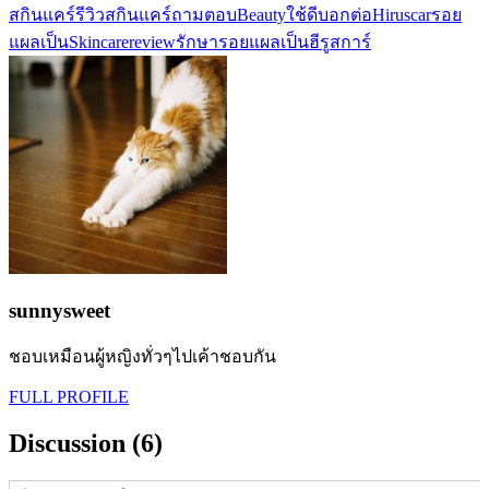
สกินแคร์
รีวิวสกินแคร์
ถามตอบ
Beauty
ใช้ดีบอกต่อ
Hiruscar
รอย
แผลเป็น
Skincarereview
รักษารอยแผลเป็น
ฮีรูสการ์
sunnysweet
ชอบเหมือนผู้หญิงทั่วๆไปเค้าชอบกัน
FULL PROFILE
Discussion (6)