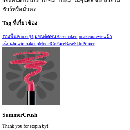
รองพื้นติดทนถึง 10 ชม. ประมาณๆนี้ค่ะ จริงหรือไม่
ชัวร์หรือมั่วคะ
Tag ที่เกี่ยวข้อง
รองพื้น
Primer
รูขุมขน
ติดทน
Basemakeup
makeupreview
ผิว
เนียน
howtomakeup
ModelCo
FaceBaseSkinPrimer
SummerCrush
Thank you for stopin by!!