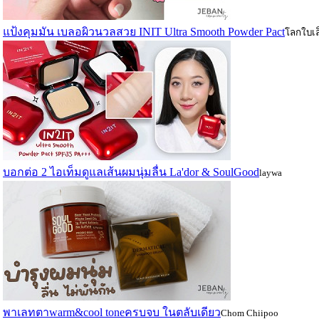
แป้งคุมมัน เบลอผิวนวลสวย INIT Ultra Smooth Powder Pact
โลกใบเ
บอกต่อ 2 ไอเท็มดูแลเส้นผมนุ่มลื่น La'dor & SoulGood
laywa
พาเลทตาwarm&cool toneครบจบ ในตลับเดียว
Chom Chiipoo