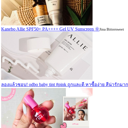
Kanebo Allie SPF50+ PA++++ Gel UV Sunscreen 🌞
Jina Bittersweet
ลองแล้วชอบ! odbo baby tint #pink ถูกและดี หาซื้อง่าย สีน่ารักมา