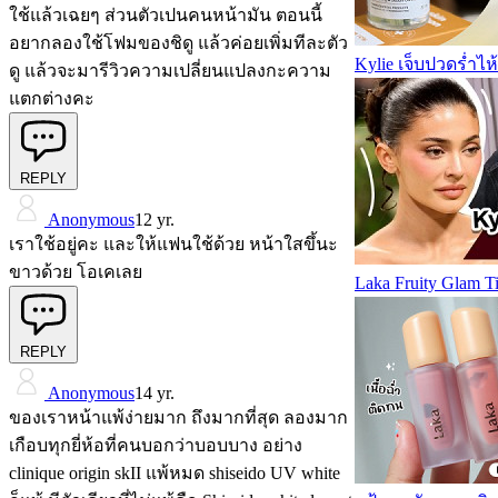
ใช้แล้วเฉยๆ ส่วนตัวเปนคนหน้ามัน ตอนนี้
อยากลองใช้โฟมของชิดู แล้วค่อยเพิ่มทีละตัว
Kylie เจ็บปวดร่ำไห
ดู แล้วจะมารีวิวความเปลี่ยนแปลงกะความ
แตกต่างคะ
REPLY
Anonymous
12 yr.
เราใช้อยู่คะ และให้แฟนใช้ด้วย หน้าใสขึ้นะ
ขาวด้วย โอเคเลย
Laka Fruity Glam T
REPLY
Anonymous
14 yr.
ของเราหน้าแพ้ง่ายมาก ถึงมากที่สุด ลองมาก
เกือบทุกยี่ห้อที่คนบอกว่าบอบบาง อย่าง
clinique origin skII แพ้หมด shiseido UV white