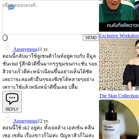
Exclusive Workshop
SEND
Anonymous
11 yr.
ตอนนี้กลับมาใช้ลูเซนตัวไนท์อยู่ควบกับ อีมูล
ชั่นvital รู้สึกผิวดีขึ้นมากๆรูขุมขนกระชับ รอย
สิวจางเร็วดีค่ะหน้าเนียนขึ้นอย่างเห็นได้ชัด
เลยว่าจะลองตัวอื่นๆของชิเซโด้หลายๆอย่าง
เพราะใช้เเล้วหนังหน้าดีขึ้นเลย ปลื้ม
The Skin Collectio
REPLY
Anonymous
12 yr.
ตอนนี้ใช้ sk2 อยู่ค่ะ ทั้งเจลล้าง เอสเซ้น คลีน
เซอ เซลั่ม เรื่องขาวก็ไม่ค่ะ ปัญหาสิวก็ไม่ค่ะ