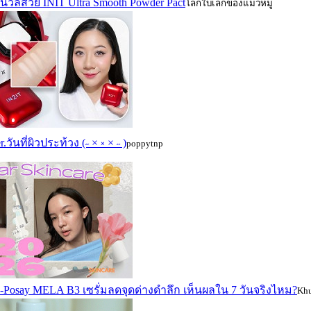
วนวลสวย INIT Ultra Smooth Powder Pact
โลกใบเล็กของแมวหมู
r.วันที่ผิวประท้วง (˶ × ༝ × ˶ )
poppytnp
he-Posay MELA B3 เซรั่มลดจุดด่างดำลึก เห็นผลใน 7 วันจริงไหม?
Kh