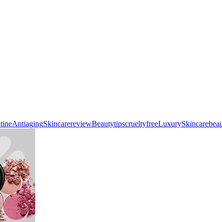
tine
Antiaging
Skincarereview
Beautytips
crueltyfree
LuxurySkincare
bea