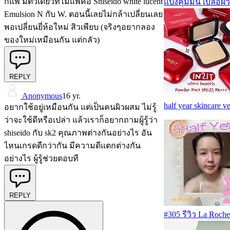
ก็แพ้ มีตัวเดียวที่ไม่แพ้คือ Shiseido white lucent
แป้งคุมมัน เบลอผิ
Emulsion N กับ W. ตอนนี้เลยไม่กล้าเปลี่ยนเลย
พอเปลี่ยนยี่ห้อใหม่ สิวเพียบ (จริงๆอยากลอง
ของใหม่เหมือนกัน แต่กลัว)
REPLY
Anonymous
16 yr.
half year skincare ve
อยากใช้อยู่เหมือนกัน แต่เป็นคนผิวผสม ไม่รู้
ว่าจะใช้ดีหรือเปล่า แล้วเราก็อยากถามผู้รู้ว่า
shiseido กับ sk2 คุณภาพต่างกันอย่างไร อัน
ไหนเกรดดีกว่ากัน มีความดีแตกต่างกัน
อย่างไร ผู้รู้ช่วยตอบที
REPLY
#305 รีวิว La Roc