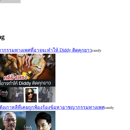
ee
LuxurySkincare
beautycommunity
WhiteLucent
ShiseidoFans
ng
ากรรมทางเพศที่อาจจะทำให้ Diddy ติดคุกยาว
candy
ดังเกาหลีที่เคยถูกฟ้องร้องข้อหาอาชญากรรมทางเพศ
candy