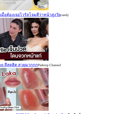
้เมื่อต้องเจอไวรัลโจมตีว่าหน้าสูงวัย
candy
int สีสุดฮิต สวยมากกก
Parkrop Channel