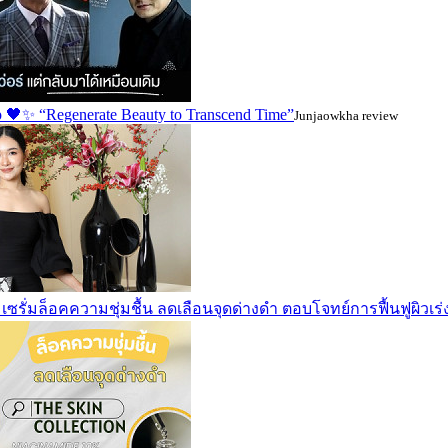
 🖤✨ “Regenerate Beauty to Transcend Time”
Junjaowkha review
n เซรั่มล็อคความชุ่มชื้น ลดเลือนจุดด่างดำ ตอบโจทย์การฟื้นฟูผิวเร่